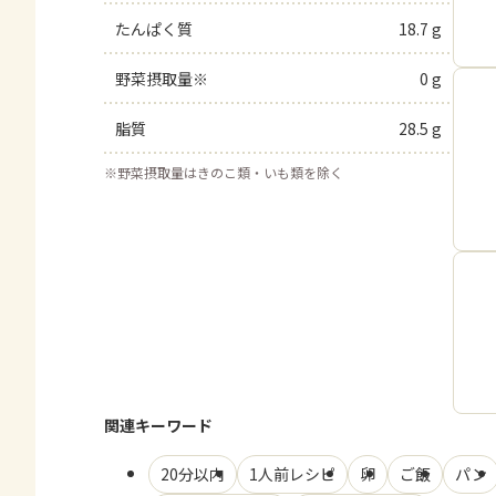
たんぱく質
18.7 g
野菜摂取量※
0 g
脂質
28.5 g
※
野菜摂取量はきのこ類・いも類を除く
関連キーワード
20分以内
1人前レシピ
卵
ご飯
パン