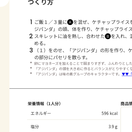
つくり方
1
ご飯１／３量に
を混ぜ、ケチャップライス
Ａ
ジパンダ」の頭、体を作り、ケチャップライ
2
スキレットに油を熱し、合わせた
を入れ、
Ｂ
める。
3
（１）をのせ、「アジパンダ」の形を作り、
の部分にパセリを散らす。
＊
卵にマヨネーズを加えることで固まりすぎず、ふんわりとし
＊
「アジパンダ」の頭を大きめに作るとバランスがとりやすく
＊
「アジパンダ」は味の素グループのキャラクターです。
▼▼
栄養情報（1人分）
商品
エネルギー
596 kcal
塩分
3.9 g