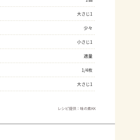
よくあるお問い合わせ
大さじ1
少々
お買い物
小さじ1
AJINOMOTO PARK とは
適量
1/4枚
大さじ1
レシピ提供：味の素KK