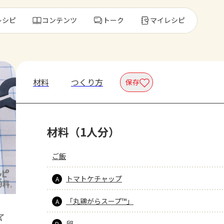
レシピ
コンテンツ
トーク
マイレシピ
レ
材料
つくり方
保存
人気の食材・
材料（1人分）
きゅうり
ゴーヤ
ご飯
トマトケチャップ
A
「丸鶏がらスープ™」
A
☆
卵
B