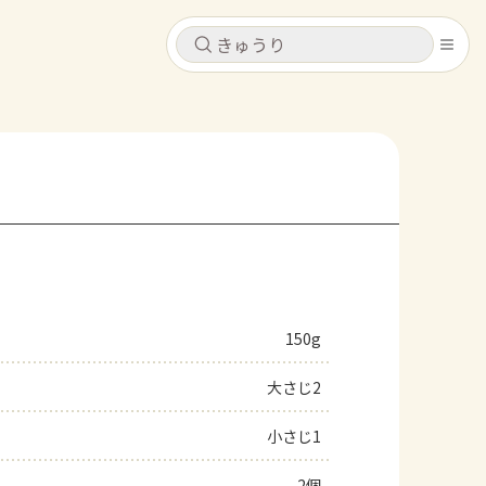
キャンセル
キャンセル
シピ
コンテンツ
ログインするとレシピを保存できます
ログイン
新規登録
レシピ
ホーム
なす
トマト
とうもろこし
ピーマン
みょうが
150g
コンテンツ
大さじ2
レシピ
小さじ1
トーク
2個