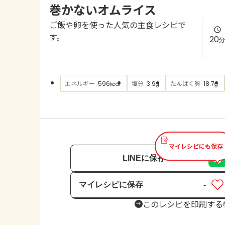
巻かないオムライス
ご飯や卵を使った人気の主食レシピで
す。
20
分
エネルギー
塩分
たんぱく質
596
3.9
18.7
kcal
g
g
マイレシピにも保存
LINEに保存
マイレシピに保存
-
保存済み
このレシピを印刷する