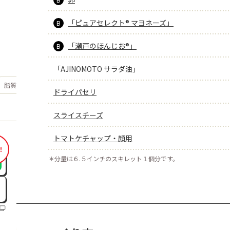
「ピュアセレクト® マヨネーズ」
B
「瀬戸のほんじお®」
B
「AJINOMOTO サラダ油」
もっと見る
脂質
28.5
g
ドライパセリ
スライスチーズ
トマトケチャップ・顔用
！
＊
分量は６.５インチのスキレット１個分です。