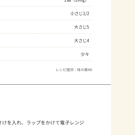
よくあるお問い合わせ
小さじ1/2
大さじ5
お買い物
大さじ4
AJINOMOTO PARK とは
少々
レシピ提供：味の素KK
さけを入れ、ラップをかけて電子レンジ