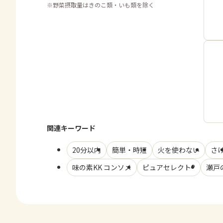
※
野菜摂取量はきのこ類・いも類を除く
関連キーワード
20分以内
簡単・時短
火を使わない
さ
味の素KK コンソメ
ピュアセレクト®
瀬戸