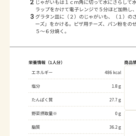
2
じゃがいもは１ｃｍ角に切って水にさらして
ラップをかけて電子レンジで５分ほど加熱し
3
グラタン皿に（２）のじゃがいも、（１）の
ーズ」をかける。ピザ用チーズ、パン粉をの
５～６分焼く。
栄養情報（1人分）
商品
エネルギー
486 kcal
塩分
1.8 g
たんぱく質
27.7 g
野菜摂取量※
0 g
脂質
36.2 g