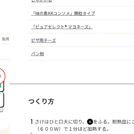
「味の素KKコンソメ」顆粒タイプ
「ピュアセレクト® マヨネーズ」
もっと見る
脂質
36.2
ピザ用チーズ
g
パン粉
！
つくり方
1
さけはひと口大に切り、
をふる。耐熱皿に
Ａ
（６００Ｗ）で１分ほど加熱する。