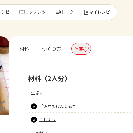
レシピ
コンテンツ
トーク
マイレシピ
レ
材料
つくり方
保存
人気の食材・
材料（2人分）
きゅうり
ゴーヤ
生ざけ
「瀬戸のほんじお®」
A
こしょう
A
じゃがいも