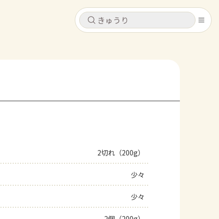
キャンセル
キャンセル
シピ
コンテンツ
ログインするとレシピを保存できます
ログイン
新規登録
レシピ
ホーム
なす
トマト
とうもろこし
ピーマン
みょうが
2切れ（200g）
コンテンツ
少々
レシピ
少々
トーク
2個（200g）