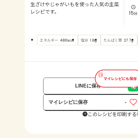
生ざけやじゃがいもを使った人気の主菜
レシピです。
15
分
エネルギー
塩分
たんぱく質
486
1.8
27.7
kcal
g
g
マイレシピにも保存
LINEに保存
マイレシピに保存
-
保存済み
このレシピを印刷する