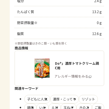
塩分
2.4 g
たんぱく質
13.2 g
野菜摂取量※
0 g
脂質
12.6 g
※
野菜摂取量はきのこ類・いも類を除く
商品情報
「Bistro Do®」濃厚トマトクリーム鶏
ポテチーズ用
商品・アレルギー情報をみる
関連キーワード
子どもに人気
濃厚・こってり
リゾット
鶏肉
いか
えび
玉ねぎ
きのこ
ご飯