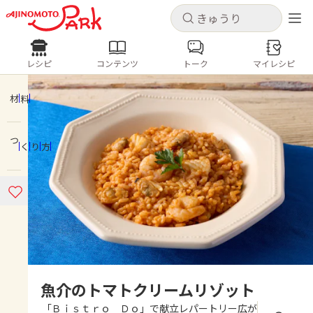
キャンセル
キャンセル
レシピ
コンテンツ
トーク
マイレシピ
レシピ
コンテンツ
ログインするとレシピを保存できます
ログイン
新規登録
材料
人気の食材・レシピ
つくり方
ホーム
きゅうり
なす
トマト
とうもろこし
ピーマン
みょうが
ゴーヤ
コンテンツ
レシピ
トーク
魚介のトマトクリームリゾット
「Ｂｉｓｔｒｏ Ｄｏ」で献立レパートリー広が