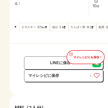
よくあるお問い合わせ
る！
10
分
お買い物
エネルギー
塩分
たんぱく質
脂質
371
2.4
13.2
1
kcal
g
g
AJINOMOTO PARK とは
マイレシピにも保存！
LINEに保存
マイレシピに保存
-
保存済み
材料（2人分）