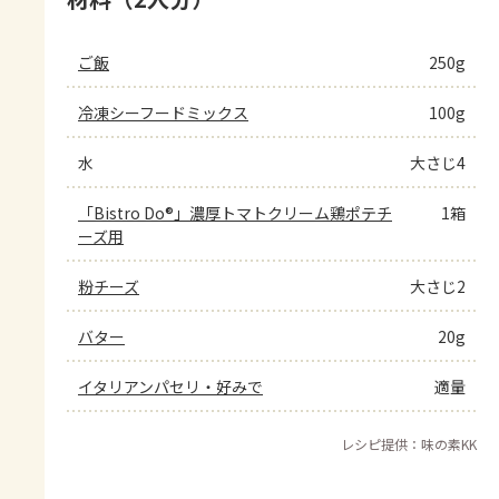
ご飯
250g
冷凍シーフードミックス
100g
水
大さじ4
「Bistro Do®」濃厚トマトクリーム鶏ポテチ
1箱
ーズ用
粉チーズ
大さじ2
バター
20g
イタリアンパセリ・好みで
適量
レシピ提供：味の素KK