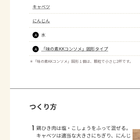
キャベツ
にんじん
水
A
「味の素KKコンソメ」固形タイプ
A
＊
「味の素KKコンソメ」固形１個は、顆粒で小さじ2杯です。
つくり方
1
鶏ひき肉は塩・こしょうをふって混ぜる。
キャベツは適当な大きさにちぎり、にんじ