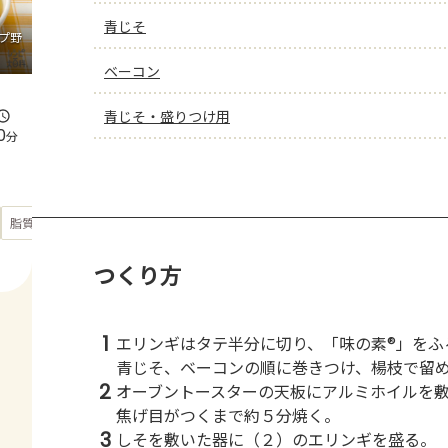
青じそ
プ野
ベーコン
青じそ・盛りつけ用
0
分
もっと見る
脂質
36.3
g
つくり方
1
エリンギはタテ半分に切り、「味の素®」をふ
青じそ、ベーコンの順に巻きつけ、楊枝で留
2
オーブントースターの天板にアルミホイルを
焦げ目がつくまで約５分焼く。
3
しそを敷いた器に（２）のエリンギを盛る。