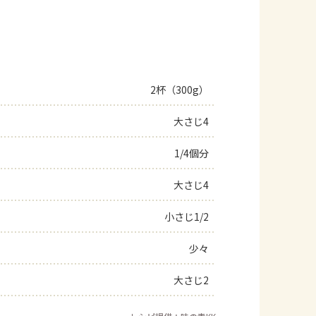
2杯（300g）
大さじ4
1/4個分
大さじ4
小さじ1/2
少々
大さじ2