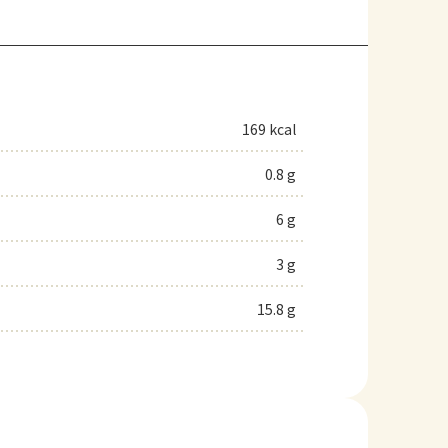
169 kcal
0.8 g
6 g
3 g
15.8 g