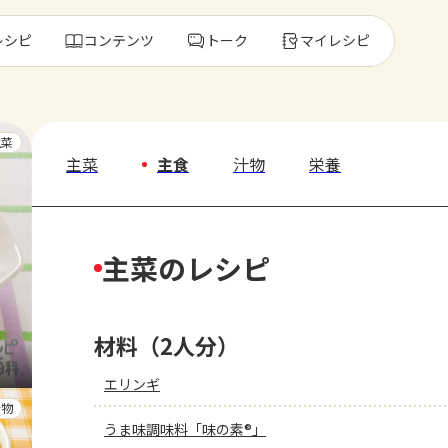
レシピ
コンテンツ
トーク
マイレシピ
レ
主菜
主菜
主食
汁物
栄養
人気の食材・
主菜のレシピ
きゅうり
ゴーヤ
材料（2人分）
エリンギ
汁物
うま味調味料「味の素®」