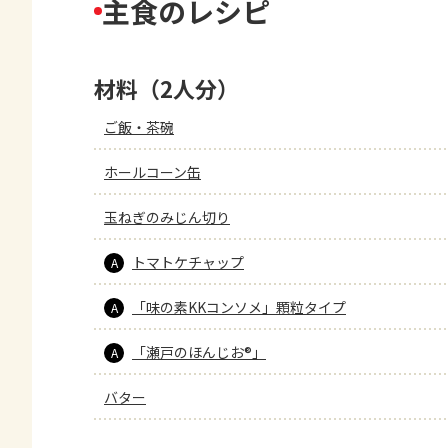
主食のレシピ
材料（2人分）
ご飯・茶碗
ホールコーン缶
玉ねぎのみじん切り
トマトケチャップ
A
「味の素KKコンソメ」顆粒タイプ
A
「瀬戸のほんじお®」
A
バター