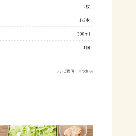
2枚
1/2本
300ml
1個
レシピ提供：味の素KK