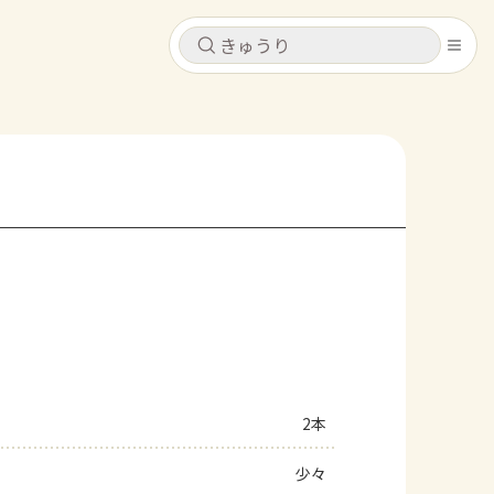
キャンセル
キャンセル
シピ
コンテンツ
ログインするとレシピを保存できます
ログイン
新規登録
レシピ
ホーム
なす
トマト
とうもろこし
ピーマン
みょうが
コンテンツ
レシピ
2本
トーク
少々