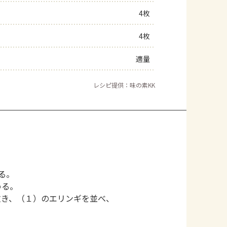
4枚
よくあるお問い合わせ
4枚
お買い物
適量
AJINOMOTO PARK とは
レシピ提供：味の素KK
る。
める。
敷き、（１）のエリンギを並べ、