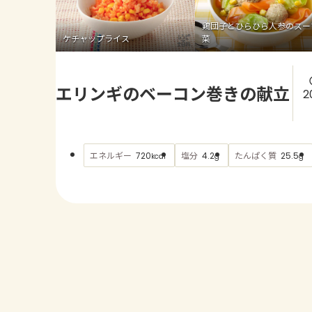
鶏団子とひらひら人参のスー
ケチャップライス
菜
エリンギのベーコン巻きの献立
2
エネルギー
塩分
たんぱく質
720
4.2
25.5
kcal
g
g