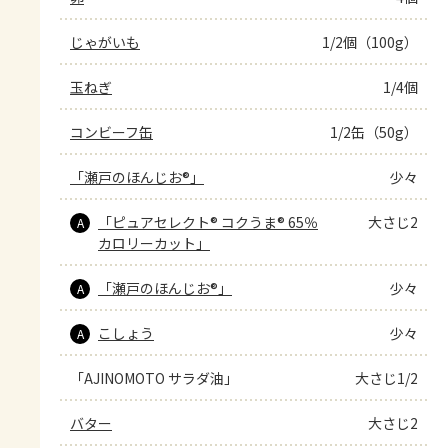
じゃがいも
1/2個（100g）
玉ねぎ
1/4個
コンビーフ缶
1/2缶（50g）
「瀬戸のほんじお®」
少々
「ピュアセレクト® コクうま® 65％
大さじ2
A
カロリーカット」
「瀬戸のほんじお®」
少々
A
こしょう
少々
A
「AJINOMOTO サラダ油」
大さじ1/2
バター
大さじ2