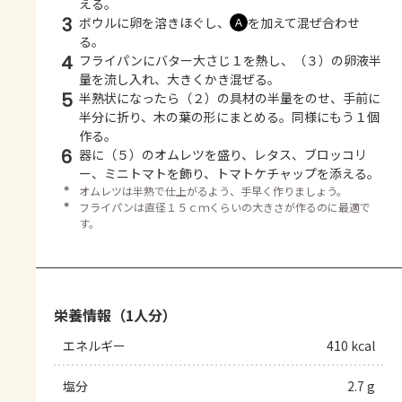
える。
3
ボウルに卵を溶きほぐし、
を加えて混ぜ合わせ
Ａ
る。
4
フライパンにバター大さじ１を熱し、（３）の卵液半
量を流し入れ、大きくかき混ぜる。
5
半熟状になったら（２）の具材の半量をのせ、手前に
半分に折り、木の葉の形にまとめる。同様にもう１個
作る。
6
器に（５）のオムレツを盛り、レタス、ブロッコリ
ー、ミニトマトを飾り、トマトケチャップを添える。
＊
オムレツは半熟で仕上がるよう、手早く作りましょう。
＊
フライパンは直径１５ｃｍくらいの大きさが作るのに最適で
す。
栄養情報（1人分）
エネルギー
410 kcal
塩分
2.7 g