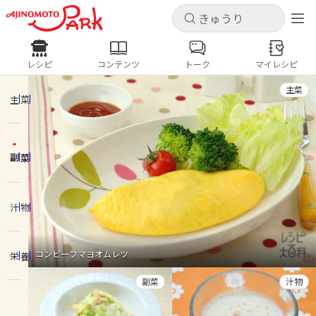
キャンセル
キャンセル
レシピ
コンテンツ
トーク
マイレシピ
レシピ
コンテンツ
ログインするとレシピを保存できます
主菜
ログイン
新規登録
主菜
人気の食材・レシピ
副菜
ホーム
きゅうり
なす
トマト
とうもろこし
ピーマン
みょうが
ゴーヤ
コンテンツ
汁物
レシピ
コンビーフマヨオムレツ
栄養
トーク
副菜
汁物