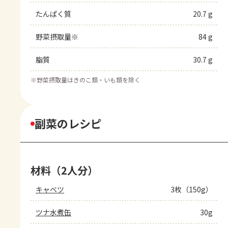
たんぱく質
20.7 g
野菜摂取量※
84 g
脂質
30.7 g
※
野菜摂取量はきのこ類・いも類を除く
副菜のレシピ
材料（2人分）
キャベツ
3枚（150g）
ツナ水煮缶
30g