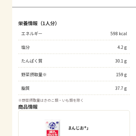
栄養情報（1人分）
エネルギー
598 kcal
塩分
4.2 g
たんぱく質
30.1 g
野菜摂取量※
159 g
脂質
37.7 g
※
野菜摂取量はきのこ類・いも類を除く
商品情報
「瀬戸のほんじお®」