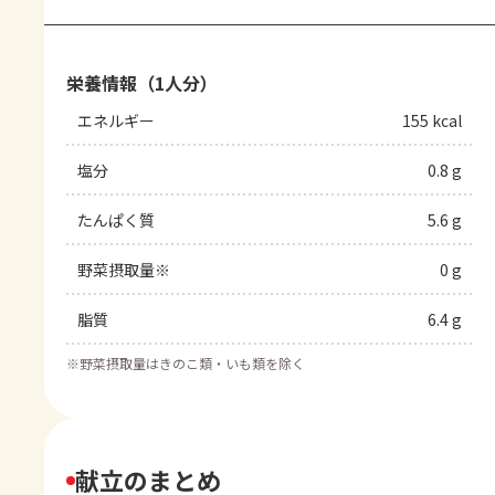
栄養情報（1人分）
エネルギー
155 kcal
塩分
0.8 g
たんぱく質
5.6 g
野菜摂取量※
0 g
脂質
6.4 g
※
野菜摂取量はきのこ類・いも類を除く
献立のまとめ