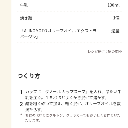
牛乳
130ml
焼き麩
1個
「AJINOMOTO オリーブオイル エクストラ
適量
バージン」
レシピ提供：味の素KK
つくり方
1
カップに「クノール カップスープ」を入れ、冷たい牛
乳を注ぐ。１５秒ほどよくかき混ぜて溶かす。
2
麩を粗く砕いて加え、軽く混ぜ、オリーブオイルを数
滴たらす。
＊
お麩の代わりにクルトン、クラッカーでもおいしくお作りいた
だけます。