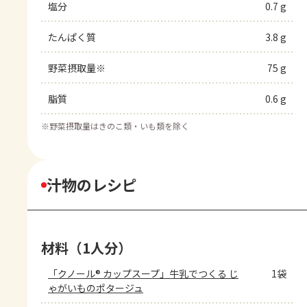
塩分
0.7 g
たんぱく質
3.8 g
野菜摂取量※
75 g
脂質
0.6 g
※
野菜摂取量はきのこ類・いも類を除く
汁物のレシピ
材料（1人分）
「クノール® カップスープ」牛乳でつくる じ
1袋
ゃがいものポタージュ