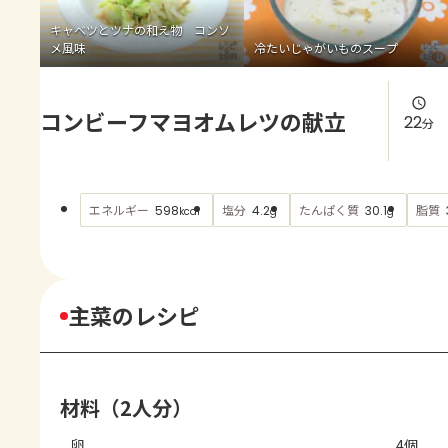
よくあるお問い合わせ
キャベツとツナの和え物 コンソ
メ風味
冷たいじゃがいものスープ
お買い物
コンビーフマヨオムレツの献立
AJINOMOTO PARK とは
22
分
エネルギー
塩分
たんぱく質
脂質
598
4.2
30.1
kcal
g
g
主菜のレシピ
材料（2人分）
卵
4個