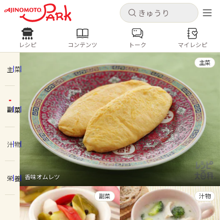
キャンセル
キャンセル
レシピ
コンテンツ
トーク
マイレシピ
レシピ
コンテンツ
ログインするとレシピを保存できます
主菜
ログイン
新規登録
主菜
人気の食材・レシピ
副菜
ホーム
きゅうり
なす
トマト
とうもろこし
ピーマン
みょうが
ゴーヤ
コンテンツ
汁物
レシピ
香味オムレツ
栄養
トーク
副菜
汁物