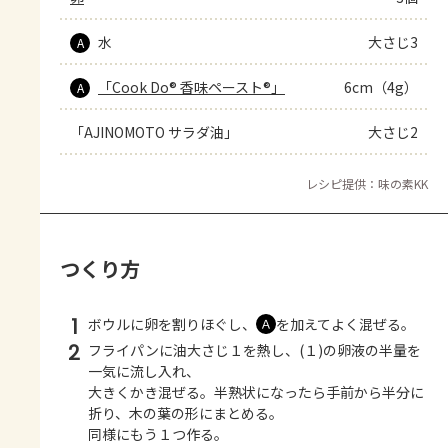
水
大さじ3
A
「Cook Do® 香味ペースト®」
6cm（4g）
A
「AJINOMOTO サラダ油」
大さじ2
レシピ提供：味の素KK
つくり方
1
ボウルに卵を割りほぐし、
を加えてよく混ぜる。
Ａ
2
フライパンに油大さじ１を熱し、(１)の卵液の半量を
一気に流し入れ、
大きくかき混ぜる。半熟状になったら手前から半分に
折り、木の葉の形にまとめる。
同様にもう１つ作る。