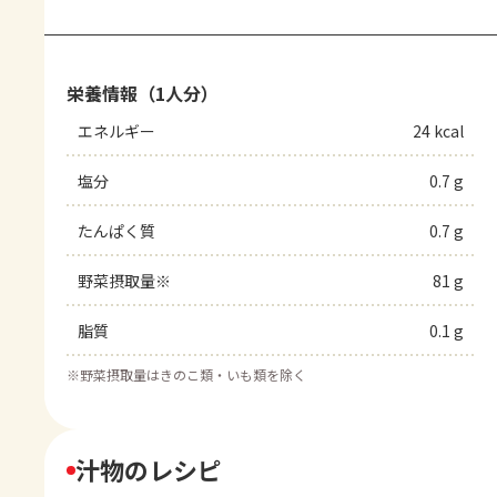
栄養情報（1人分）
エネルギー
24 kcal
塩分
0.7 g
たんぱく質
0.7 g
野菜摂取量※
81 g
脂質
0.1 g
※
野菜摂取量はきのこ類・いも類を除く
汁物のレシピ