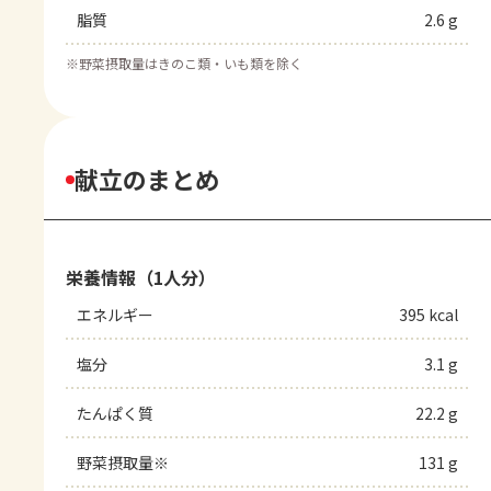
脂質
2.6 g
※
野菜摂取量はきのこ類・いも類を除く
献立のまとめ
栄養情報（1人分）
エネルギー
395 kcal
塩分
3.1 g
たんぱく質
22.2 g
野菜摂取量※
131 g