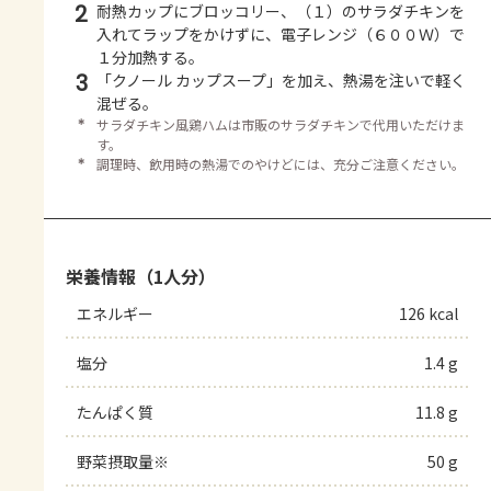
2
耐熱カップにブロッコリー、（１）のサラダチキンを
入れてラップをかけずに、電子レンジ（６００Ｗ）で
１分加熱する。
3
「クノール カップスープ」を加え、熱湯を注いで軽く
混ぜる。
＊
サラダチキン風鶏ハムは市販のサラダチキンで代用いただけま
す。
＊
調理時、飲用時の熱湯でのやけどには、充分ご注意ください。
栄養情報（1人分）
エネルギー
126 kcal
塩分
1.4 g
たんぱく質
11.8 g
野菜摂取量※
50 g