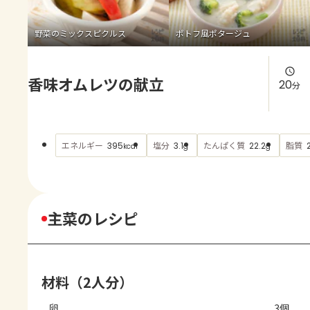
よくあるお問い合わせ
野菜のミックスピクルス
ポトフ風ポタージュ
お買い物
香味オムレツの献立
AJINOMOTO PARK とは
20
分
エネルギー
塩分
たんぱく質
脂質
395
3.1
22.2
kcal
g
g
主菜のレシピ
材料（2人分）
卵
3個