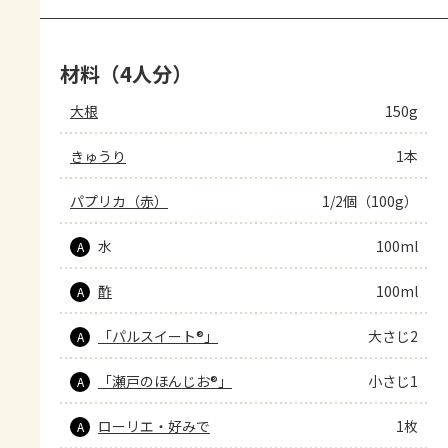
材料（4人分）
大根
150g
きゅうり
1本
パプリカ（赤）
1/2個（100g）
水
100ml
A
酢
100ml
A
「パルスイート®」
大さじ2
A
「瀬戸のほんじお®」
小さじ1
A
ローリエ・好みで
1枚
A