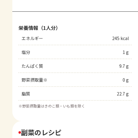
栄養情報（1人分）
エネルギー
245 kcal
塩分
1 g
たんぱく質
9.7 g
野菜摂取量※
0 g
脂質
22.7 g
※
野菜摂取量はきのこ類・いも類を除く
副菜のレシピ