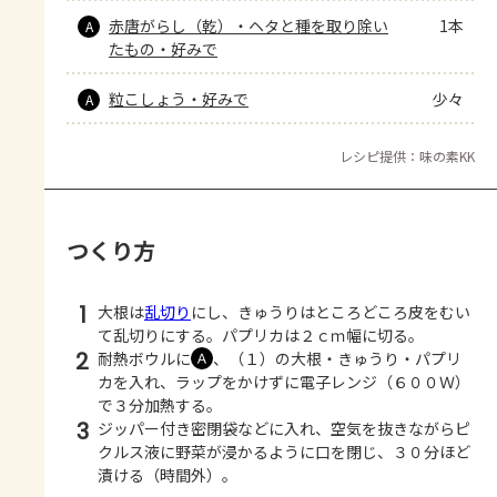
赤唐がらし（乾）・ヘタと種を取り除い
1本
A
たもの・好みで
粒こしょう・好みで
少々
A
レシピ提供：味の素KK
つくり方
1
大根は
乱切り
にし、きゅうりはところどころ皮をむい
て乱切りにする。パプリカは２ｃｍ幅に切る。
2
耐熱ボウルに
、（１）の大根・きゅうり・パプリ
Ａ
カを入れ、ラップをかけずに電子レンジ（６００Ｗ）
で３分加熱する。
3
ジッパー付き密閉袋などに入れ、空気を抜きながらピ
クルス液に野菜が浸かるように口を閉じ、３０分ほど
漬ける（時間外）。