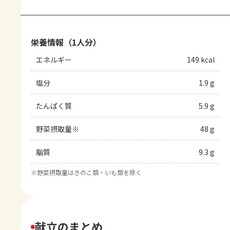
栄養情報（1人分）
エネルギー
149 kcal
塩分
1.9 g
たんぱく質
5.9 g
野菜摂取量※
48 g
脂質
9.3 g
※
野菜摂取量はきのこ類・いも類を除く
献立のまとめ