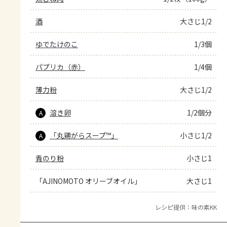
酒
大さじ1/2
ゆでたけのこ
1/3個
パプリカ（赤）
1/4個
薄力粉
大さじ1/2
溶き卵
1/2個分
A
「丸鶏がらスープ™」
小さじ1/2
A
青のり粉
小さじ1
「AJINOMOTO オリーブオイル」
大さじ1
レシピ提供：味の素KK