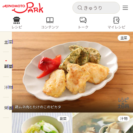
キャンセル
キャンセル
レシピ
コンテンツ
トーク
マイレシピ
レシピ
コンテンツ
ログインするとレシピを保存できます
主菜
ログイン
新規登録
主菜
人気の食材・レシピ
副菜
ホーム
きゅうり
なす
トマト
とうもろこし
ピーマン
みょうが
ゴーヤ
コンテンツ
汁物
レシピ
鶏ムネ肉とたけのこのピカタ
栄養
トーク
副菜
汁物