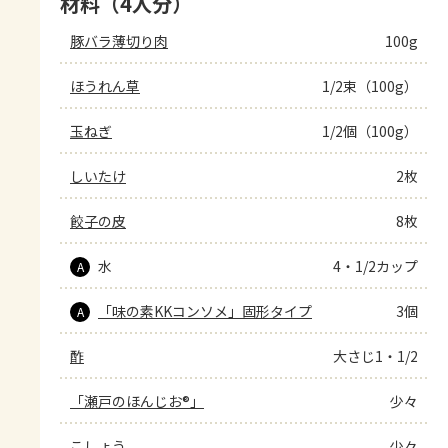
材料（4人分）
豚バラ薄切り肉
100g
ほうれん草
1/2束（100g）
玉ねぎ
1/2個（100g）
しいたけ
2枚
餃子の皮
8枚
水
4・1/2カップ
A
「味の素KKコンソメ」固形タイプ
3個
A
酢
大さじ1・1/2
「瀬戸のほんじお®」
少々
こしょう
少々