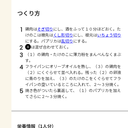
つくり方
1
鶏肉は
そぎ切り
にし、酒をふって１０分ほどおく。た
けのこは穂先は
くし形切り
にし、根元は
いちょう切り
にする。パプリカは
乱切り
にする。
2
は混ぜ合わせておく。
Ａ
3
（１）の鶏肉・たけのこに薄力粉をまんべんなくまぶ
す。
4
フライパンにオリーブオイルを熱し、（３）の鶏肉を
（２）にくぐらせて並べ入れる。残った（２）の卵液
に青のりを加え、（３）のたけのこをくぐらせてフラ
イパンの空いているところに入れて、２～３分焼く。
5
焼き色がついたら裏返して、（１）のパプリカを加え
てさらに２～３分焼く。
栄養情報（1人分）