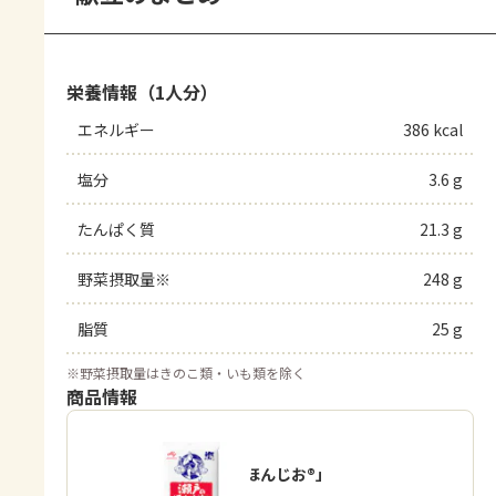
栄養情報（1人分）
エネルギー
386 kcal
塩分
3.6 g
たんぱく質
21.3 g
野菜摂取量※
248 g
脂質
25 g
※
野菜摂取量はきのこ類・いも類を除く
商品情報
「瀬戸のほんじお®」