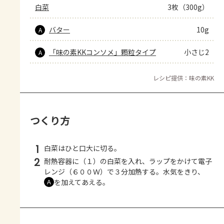
白菜
3枚（300g）
バター
10g
A
「味の素KKコンソメ」顆粒タイプ
小さじ2
A
レシピ提供：味の素KK
つくり方
1
白菜はひと口大に切る。
2
耐熱容器に（１）の白菜を入れ、ラップをかけて電子
レンジ（６００Ｗ）で３分加熱する。水気をきり、
を加えてあえる。
Ａ