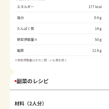
エネルギー
177 kcal
塩分
0.4 g
たんぱく質
14 g
野菜摂取量※
50 g
脂質
11.4 g
※
野菜摂取量はきのこ類・いも類を除く
副菜のレシピ
材料（2人分）