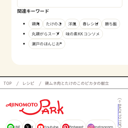
関連キーワード
鶏肉
たけのこ
洋風
春レシピ
勝ち飯
丸鶏がらスープ
味の素KK コンソメ
瀬戸のほんじお®
TOP
レシピ
鶏ムネ肉とたけのこのピカタの献立
BACK TO TOP
LINE
X
Youtube
Pinterest
Instagram