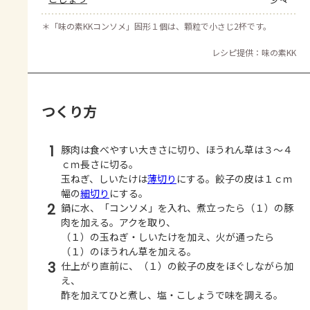
＊
「味の素KKコンソメ」固形１個は、顆粒で小さじ2杯です。
レシピ提供：味の素KK
つくり方
1
豚肉は食べやすい大きさに切り、ほうれん草は３～４
ｃｍ長さに切る。
玉ねぎ、しいたけは
薄切り
にする。餃子の皮は１ｃｍ
幅の
細切り
にする。
2
鍋に水、「コンソメ」を入れ、煮立ったら（１）の豚
肉を加える。アクを取り、
（１）の玉ねぎ・しいたけを加え、火が通ったら
（１）のほうれん草を加える。
3
仕上がり直前に、（１）の餃子の皮をほぐしながら加
え、
酢を加えてひと煮し、塩・こしょうで味を調える。