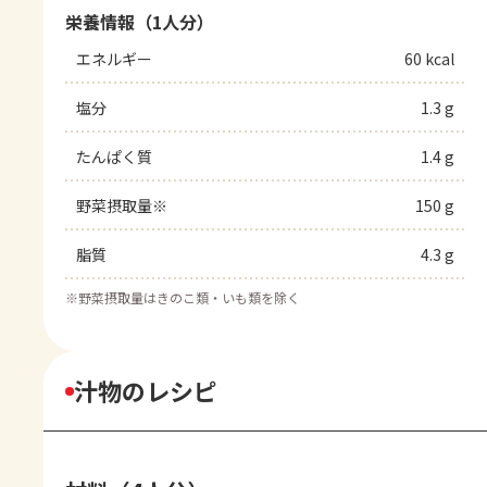
栄養情報（1人分）
エネルギー
60 kcal
塩分
1.3 g
たんぱく質
1.4 g
野菜摂取量※
150 g
脂質
4.3 g
※
野菜摂取量はきのこ類・いも類を除く
汁物のレシピ