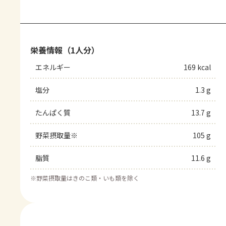
栄養情報（1人分）
エネルギー
169 kcal
塩分
1.3 g
たんぱく質
13.7 g
野菜摂取量※
105 g
脂質
11.6 g
※
野菜摂取量はきのこ類・いも類を除く