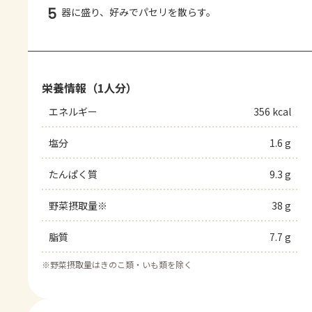
5
器に盛り、好みでパセリを散らす。
栄養情報（1人分）
エネルギー
356 kcal
塩分
1.6 g
たんぱく質
9.3 g
野菜摂取量※
38 g
脂質
7.7 g
※
野菜摂取量はきのこ類・いも類を除く