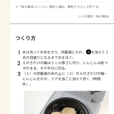
＊
「味の素KKコンソメ」固形１個は、顆粒で小さじ２杯です。
レシピ提供：味の素KK
つくり方
1
米は洗って水気をきり、炊飯器に入れ、
を加えて２
Ａ
合の目盛りになるまで水を注ぐ。
2
えのきだけの軸は２ｃｍ厚さに切り、にんじんは皮つ
きのまま、タテ半分に切る。
3
（１）の炊飯器の米の上に（２）のえのきだけの軸・
にんじんをのせ、ツナを油ごと加えて炊く（時間
外）。