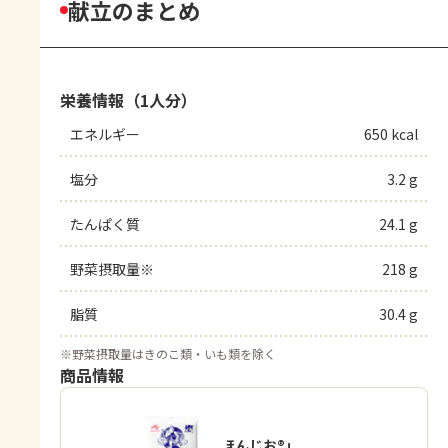
献立のまとめ
栄養情報（1人分）
エネルギー
650 kcal
塩分
3.2 g
たんぱく質
24.1 g
野菜摂取量※
218 g
脂質
30.4 g
※
野菜摂取量はきのこ類・いも類を除く
商品情報
「瀬戸のほんじお®」