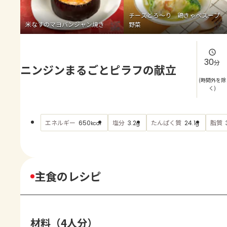
よくあるお問い合わせ
チーズとろ～り 鶏きゃべスープ
米なすのマヨバンジャン焼き
野菜
お買い物
AJINOMOTO PARK とは
30
分
ニンジンまるごとピラフの献立
(時間外を除
く)
エネルギー
塩分
たんぱく質
脂質
650
3.2
24.1
kcal
g
g
主食のレシピ
材料（4人分）