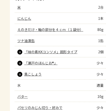
米
2合
にんじん
1本
えのきだけ・軸の部分を４ｃｍ（１袋分）
80g
ツナ油漬缶
1缶
「味の素KKコンソメ」固形タイプ
2個
A
「瀬戸のほんじお®」
少々
A
黒こしょう
少々
A
水
適量
バター
10g
パセリのみじん切り・好みで
少々