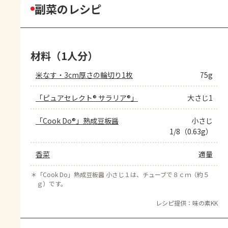
副菜のレシピ
材料（1人分）
米なす・3cm厚さの輪切り1枚
75g
「ピュアセレクト® サラリア®」
大さじ1
「Cook Do®」熟成豆板醤
小さじ
1/8（0.63g）
香菜
適量
＊
「Cook Do」熟成豆板醤 小さじ１は、チューブで８ｃｍ（約５
ｇ）です。
レシピ提供：味の素KK