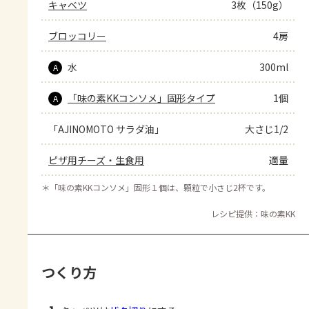
キャベツ
3枚（150g）
ブロッコリー
4房
水
300ml
A
「味の素KKコンソメ」固形タイプ
1個
A
「AJINOMOTO サラダ油」
大さじ1/2
ピザ用チーズ・生食用
適量
＊
「味の素KKコンソメ」固形１個は、顆粒で小さじ2杯です。
レシピ提供：味の素KK
つくり方