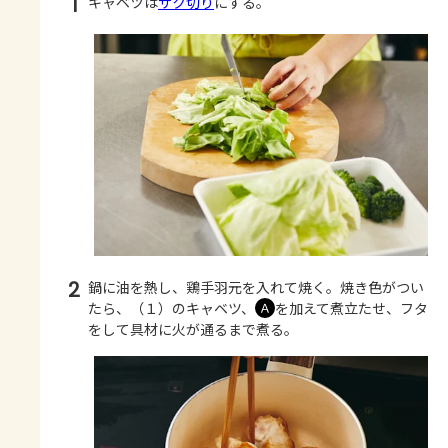
1
キャベツは
ザク切り
にする。
2
鍋に油を熱し、鶏手羽元を入れて焼く。焼き色がつい
たら、（１）のキャベツ、
を加えて煮立たせ、フタ
Ａ
をして具材に火が通るまで煮る。