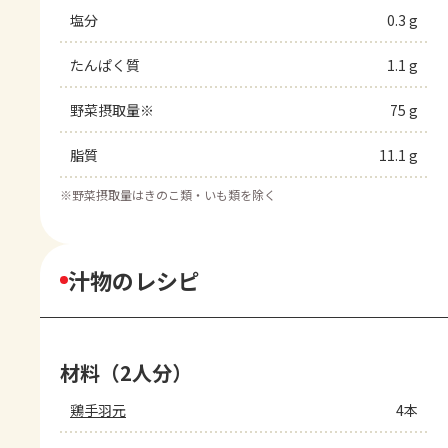
塩分
0.3 g
たんぱく質
1.1 g
野菜摂取量※
75 g
脂質
11.1 g
※
野菜摂取量はきのこ類・いも類を除く
汁物のレシピ
材料（2人分）
鶏手羽元
4本