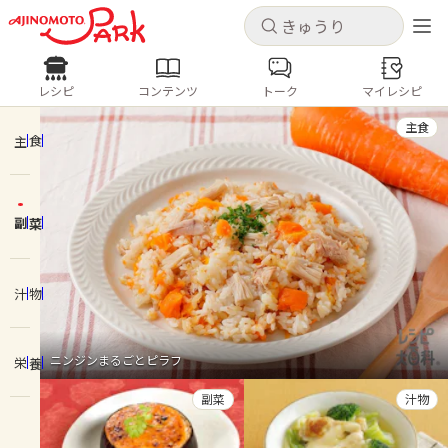
キャンセル
キャンセル
レシピ
コンテンツ
トーク
マイレシピ
レシピ
コンテンツ
ログインするとレシピを保存できます
主食
ログイン
新規登録
主食
人気の食材・レシピ
副菜
ホーム
きゅうり
なす
トマト
とうもろこし
ピーマン
みょうが
ゴーヤ
コンテンツ
汁物
レシピ
ニンジンまるごとピラフ
栄養
トーク
副菜
汁物