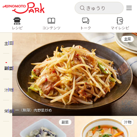
キャンセル
キャンセル
レシピ
コンテンツ
トーク
マイレシピ
レシピ
コンテンツ
ログインするとレシピを保存できます
主菜
ログイン
新規登録
主菜
人気の食材・レシピ
副菜
ホーム
きゅうり
なす
トマト
とうもろこし
ピーマン
みょうが
ゴーヤ
コンテンツ
汁物
レシピ
∞（無限）肉野菜炒め
栄養
トーク
副菜
汁物