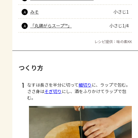
みそ
小さじ1
A
「丸鶏がらスープ™」
小さじ1/4
A
レシピ提供：味の素KK
つくり方
1
なすは長さを半分に切って
細切り
に、ラップで包む。
ささ身は
そぎ切り
にし、酒をふりかけてラップで包
む。