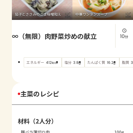
よくあるお問い合わせ
茄子とささみのごま味噌和え
中華ワンタンスープ
お買い物
∞（無限）肉野菜炒めの献立
AJINOMOTO PARK とは
10
分
エネルギー
塩分
たんぱく質
脂質
412
3.8
16.2
3
kcal
g
g
主菜のレシピ
材料（2人分）
豚バラ薄切り肉
100g