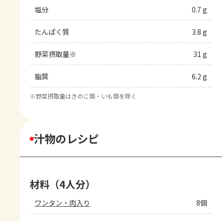
塩分
0.7 g
たんぱく質
3.8 g
野菜摂取量※
31 g
脂質
6.2 g
※
野菜摂取量はきのこ類・いも類を除く
汁物のレシピ
材料（4人分）
ワンタン・肉入り
8個