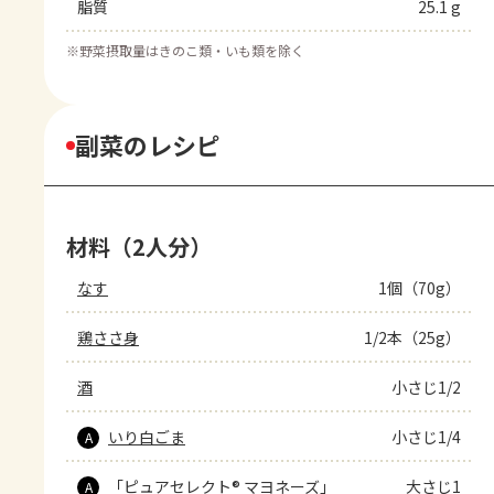
脂質
25.1 g
※
野菜摂取量はきのこ類・いも類を除く
副菜のレシピ
材料（2人分）
なす
1個（70g）
鶏ささ身
1/2本（25g）
酒
小さじ1/2
いり白ごま
小さじ1/4
A
「ピュアセレクト® マヨネーズ」
大さじ1
A