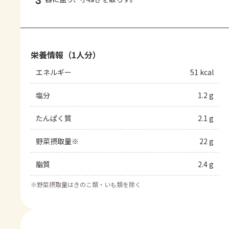
3
栄養情報（1人分）
エネルギー
51 kcal
塩分
1.2 g
たんぱく質
2.1 g
野菜摂取量※
22 g
脂質
2.4 g
※
野菜摂取量はきのこ類・いも類を除く