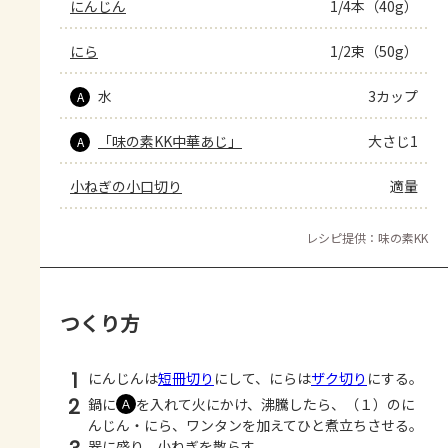
にんじん
1/4本（40g）
にら
1/2束（50g）
水
3カップ
A
「味の素KK中華あじ」
大さじ1
A
小ねぎの小口切り
適量
レシピ提供：味の素KK
つくり方
1
にんじんは
短冊切り
にして、にらは
ザク切り
にする。
2
鍋に
を入れて火にかけ、沸騰したら、（１）のに
Ａ
んじん・にら、ワンタンを加えてひと煮立ちさせる。
器に盛り、小ねぎを散らす。