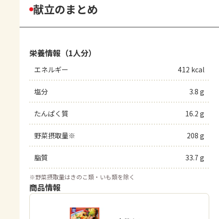
献立のまとめ
栄養情報（1人分）
エネルギー
412 kcal
塩分
3.8 g
たんぱく質
16.2 g
野菜摂取量※
208 g
脂質
33.7 g
※
野菜摂取量はきのこ類・いも類を除く
商品情報