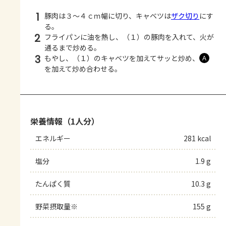
1
豚肉は３～４ｃｍ幅に切り、キャベツは
ザク切り
にす
る。
2
フライパンに油を熱し、（１）の豚肉を入れて、火が
通るまで炒める。
3
もやし、（１）のキャベツを加えてサッと炒め、
Ａ
を加えて炒め合わせる。
栄養情報（1人分）
エネルギー
281 kcal
塩分
1.9 g
たんぱく質
10.3 g
野菜摂取量※
155 g