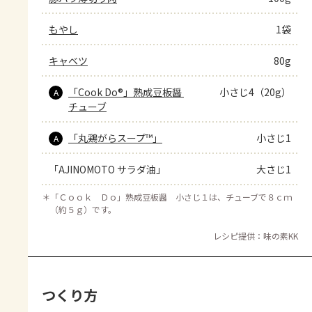
もやし
1袋
キャベツ
80g
「Cook Do®」熟成豆板醤 
小さじ4（20g）
A
チューブ
「丸鶏がらスープ™」
小さじ1
A
「AJINOMOTO サラダ油」
大さじ1
＊
「Ｃｏｏｋ Ｄｏ」熟成豆板醤 小さじ１は、チューブで８ｃｍ
（約５ｇ）です。
レシピ提供：味の素KK
つくり方