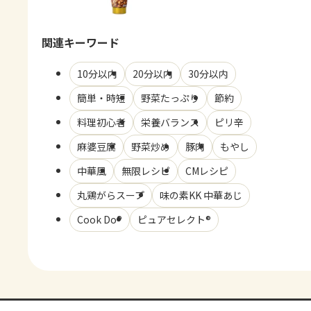
関連キーワード
10分以内
20分以内
30分以内
簡単・時短
野菜たっぷり
節約
料理初心者
栄養バランス
ピリ辛
麻婆豆腐
野菜炒め
豚肉
もやし
中華風
無限レシピ
CMレシピ
丸鶏がらスープ
味の素KK 中華あじ
Cook Do®
ピュアセレクト®