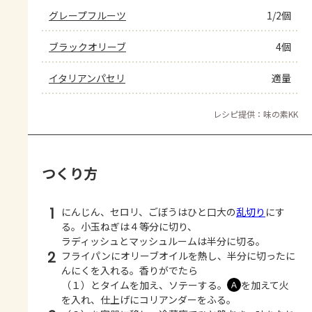
グレープフルーツ
1/2個
ブラックオリーブ
4個
イタリアンパセリ
適量
レシピ提供：味の素KK
つくり方
1
にんじん、セロリ、ごぼうはひと口大の
乱切り
にす
る。小玉ねぎは４等分に切り、
ラディッシュとマッシュルームは半分に切る。
2
フライパンにオリーブオイルを熱し、半分に切ったに
んにくを入れる。香りがでたら
（１）とタイムを加え、ソテーする。
を加えて火
Ａ
を入れ、仕上げにコリアンダーをふる。