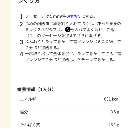
つくり方
1
ソーセージは５ｍｍ幅の
輪切り
にする。
2
深めの耐熱皿に卵を割り入れてほぐし、凍ったままの
ミックスベジタブル、
を入れてよく混ぜ、ご飯、
Ａ
（１）のソーセージを加えてさらに混ぜる。
3
ふんわりとラップをかけて電子レンジ（６００Ｗ）で
２分ほど加熱する。
4
一度取り出して全体を混ぜ、ラップをかけてさらに電
子レンジで２分ほど加熱し、ケチャップをかける。
栄養情報（1人分）
エネルギー
631 kcal
塩分
3.5 g
たんぱく質
28.1 g