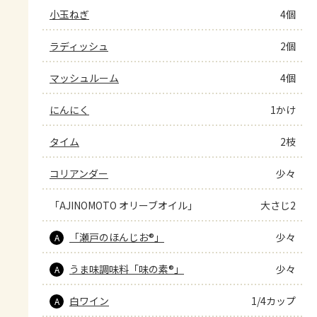
小玉ねぎ
4個
ラディッシュ
2個
マッシュルーム
4個
にんにく
1かけ
タイム
2枝
コリアンダー
少々
「AJINOMOTO オリーブオイル」
大さじ2
「瀬戸のほんじお®」
少々
A
うま味調味料「味の素®」
少々
A
白ワイン
1/4カップ
A