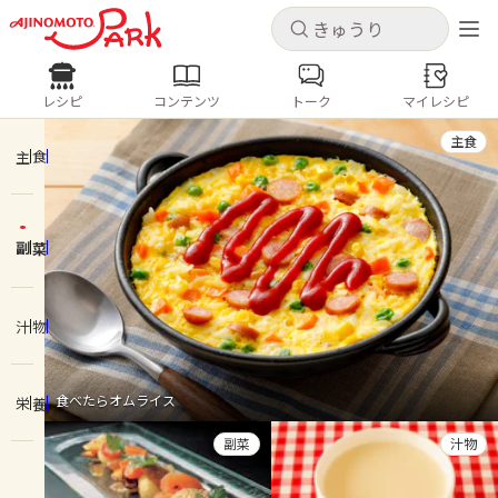
キャンセル
キャンセル
レシピ
コンテンツ
トーク
マイレシピ
レシピ
コンテンツ
ログインするとレシピを保存できます
主食
ログイン
新規登録
主食
人気の食材・レシピ
副菜
ホーム
きゅうり
なす
トマト
とうもろこし
ピーマン
みょうが
ゴーヤ
コンテンツ
汁物
レシピ
食べたらオムライス
栄養
トーク
副菜
汁物