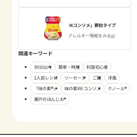
「味の素KKコンソメ」顆粒タイプ
商品・アレルギー情報をみる
関連キーワード
30分以内
簡単・時短
料理初心者
1人前レシピ
ソーセージ
ご飯
洋風
「味の素®」
味の素KK コンソメ
クノール®
瀬戸のほんじお®