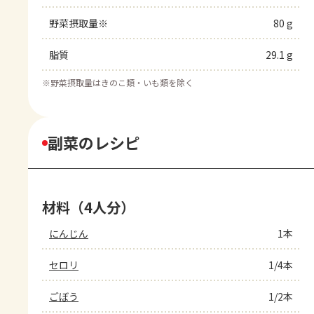
野菜摂取量※
80 g
脂質
29.1 g
※
野菜摂取量はきのこ類・いも類を除く
副菜のレシピ
材料（4人分）
にんじん
1本
セロリ
1/4本
ごぼう
1/2本