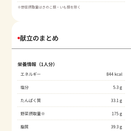
※
野菜摂取量はきのこ類・いも類を除く
献立のまとめ
栄養情報（1人分）
エネルギー
844 kcal
塩分
5.3 g
たんぱく質
33.1 g
野菜摂取量※
175 g
脂質
39.3 g