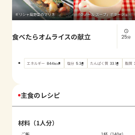
よくあるお問い合わせ
ギリシャ風野菜のマリネ
「クノール スープ」ポタージュ
お買い物
食べたらオムライスの献立
AJINOMOTO PARK とは
25
分
エネルギー
塩分
たんぱく質
脂質
844
5.3
33.1
kcal
g
g
主食のレシピ
材料（1人分）
ご飯
1杯（140g）