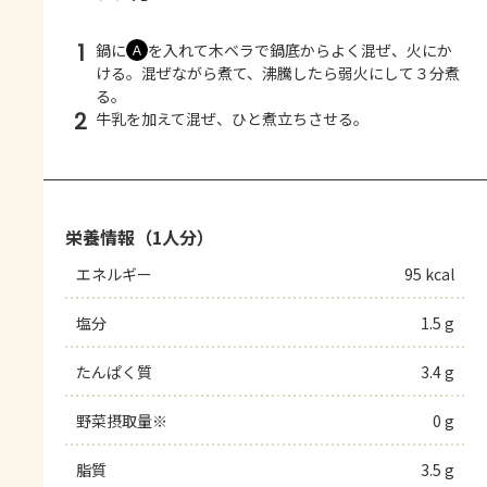
1
鍋に
を入れて木ベラで鍋底からよく混ぜ、火にか
Ａ
ける。混ぜながら煮て、沸騰したら弱火にして３分煮
る。
2
牛乳を加えて混ぜ、ひと煮立ちさせる。
栄養情報（1人分）
エネルギー
95 kcal
塩分
1.5 g
たんぱく質
3.4 g
野菜摂取量※
0 g
脂質
3.5 g