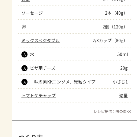
ソーセージ
2本（40g）
卵
2個（120g）
ミックスベジタブル
2/3カップ（80g）
水
50ml
A
ピザ用チーズ
20g
A
「味の素KKコンソメ」顆粒タイプ
小さじ1
A
トマトケチャップ
適量
レシピ提供：味の素KK