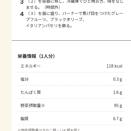
3
（２）を容器に移し、冷蔵庫でひと晩おき、味をなじ
ませる。（時間外）
4
（３）を器に盛り、バーナーで焦げ目をつけたグレー
プフルーツ、ブラックオリーブ、
イタリアンパセリを飾る。
栄養情報（1人分）
エネルギー
118 kcal
塩分
0.3 g
たんぱく質
1.6 g
野菜摂取量※
95 g
脂質
6.7 g
※
野菜摂取量はきのこ類・いも類を除く