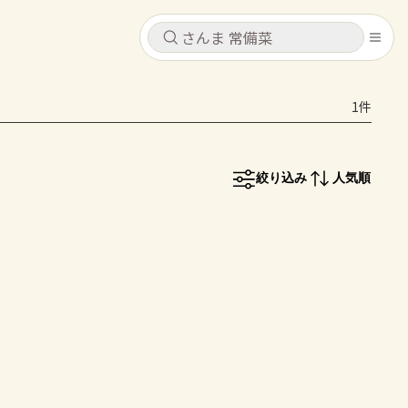
キャンセル
キャンセル
1件
シピ
コンテンツ
ログインするとレシピを保存できます
ログイン
新規登録
絞り込み
人気順
レシピ
ホーム
なす
トマト
とうもろこし
ピーマン
みょうが
コンテンツ
レシピ
トーク