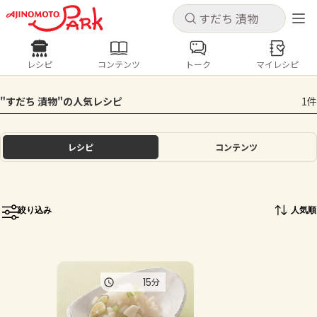
キャンセル
キャンセル
レシピ
コンテンツ
トーク
マイレシピ
レシピ
コンテンツ
ログインするとレシピを保存できます
"すだち 漬物"の人気レシピ
1件
ログイン
新規登録
人気の食材・レシピ
レシピ
コンテンツ
ホーム
きゅうり
なす
トマト
とうもろこし
ピーマン
みょうが
ゴーヤ
コンテンツ
絞り込み
人気順
レシピ
トーク
15
分