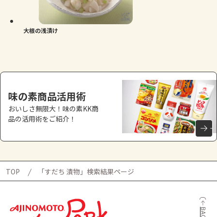
よくあるお問い合わせ
お買い物
大根の浅漬け
AJINOMOTO PARK とは
味の素商品活用術
おいしさ無限大！味の素KK商
品の活用術をご紹介！
TOP
「すだち 漬物」検索結果ページ