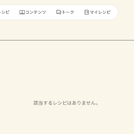
レシピ
コンテンツ
トーク
マイレシピ
レ
人気の食材・
きゅうり
ゴーヤ
該当するレシピはありません。