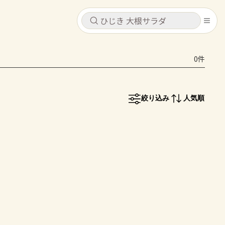
キャンセル
キャンセル
0件
シピ
コンテンツ
ログインするとレシピを保存できます
ログイン
新規登録
絞り込み
人気順
レシピ
ホーム
なす
トマト
とうもろこし
ピーマン
みょうが
コンテンツ
レシピ
トーク