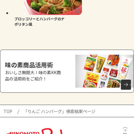
よくあるお問い合わせ
お買い物
ブロッコリーとハンバーグのナ
ポリタン風
AJINOMOTO PARK とは
味の素商品活用術
おいしさ無限大！味の素KK商
品の活用術をご紹介！
TOP
「りんご ハンバーグ」検索結果ページ