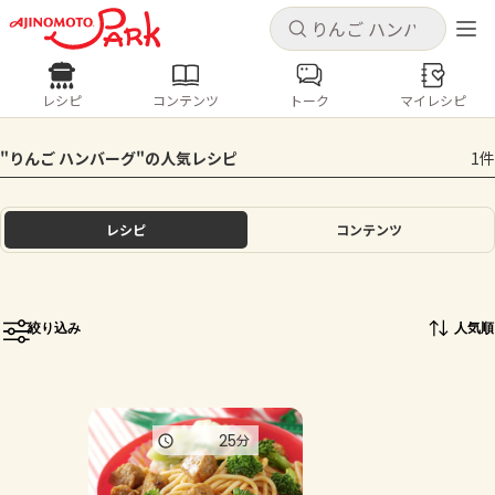
キャンセル
キャンセル
レシピ
コンテンツ
トーク
マイレシピ
レシピ
コンテンツ
ログインするとレシピを保存できます
"りんご ハンバーグ"の人気レシピ
1件
ログイン
新規登録
人気の食材・レシピ
レシピ
コンテンツ
ホーム
きゅうり
なす
トマト
とうもろこし
ピーマン
みょうが
ゴーヤ
コンテンツ
絞り込み
人気順
レシピ
トーク
25
分