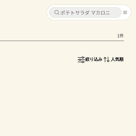
キャンセル
キャンセル
1件
シピ
コンテンツ
ログインするとレシピを保存できます
ログイン
新規登録
絞り込み
人気順
レシピ
ホーム
なす
トマト
とうもろこし
ピーマン
みょうが
コンテンツ
レシピ
トーク