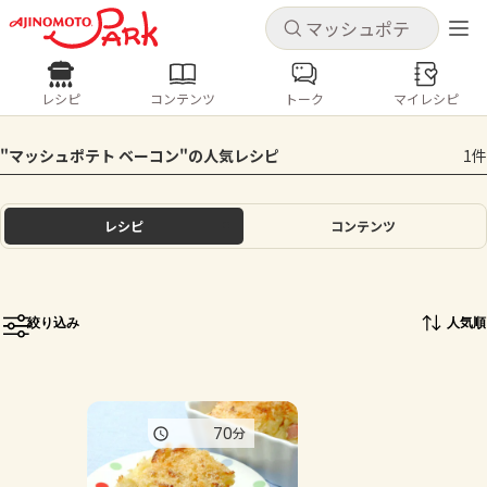
キャンセル
キャンセル
レシピ
コンテンツ
トーク
マイレシピ
レシピ
コンテンツ
ログインするとレシピを保存できます
"マッシュポテト ベーコン"の人気レシピ
1件
ログイン
新規登録
人気の食材・レシピ
レシピ
コンテンツ
ホーム
きゅうり
なす
トマト
とうもろこし
ピーマン
みょうが
ゴーヤ
コンテンツ
絞り込み
人気順
レシピ
トーク
70
分