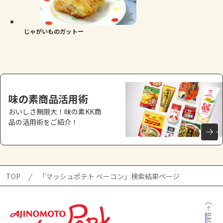
よくあるお問い合わせ
お買い物
じゃがいものガットー
AJINOMOTO PARK とは
味の素商品活用術
おいしさ無限大！味の素KK商
品の活用術をご紹介！
TOP
「マッシュポテト ベーコン」検索結果ページ