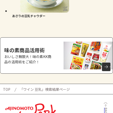
よくあるお問い合わせ
お買い物
あさりの豆乳チャウダー
AJINOMOTO PARK とは
味の素商品活用術
おいしさ無限大！味の素KK商
品の活用術をご紹介！
TOP
「ワイン 豆乳」検索結果ページ