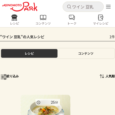
キャンセル
キャンセル
レシピ
コンテンツ
トーク
マイレシピ
レシピ
コンテンツ
ログインするとレシピを保存できます
"ワイン 豆乳"の人気レシピ
1件
ログイン
新規登録
人気の食材・レシピ
レシピ
コンテンツ
ホーム
きゅうり
なす
トマト
とうもろこし
ピーマン
みょうが
ゴーヤ
コンテンツ
絞り込み
人気順
レシピ
トーク
25
分