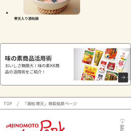
よくあるお問い合わせ
お買い物
寒天入り酒粕鍋
AJINOMOTO PARK とは
味の素商品活用術
おいしさ無限大！味の素KK商
品の活用術をご紹介！
TOP
「酒粕 寒天」検索結果ページ