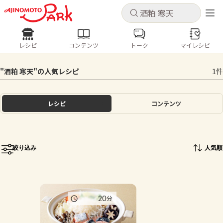
キャンセル
キャンセル
レシピ
コンテンツ
トーク
マイレシピ
レシピ
コンテンツ
ログインするとレシピを保存できます
"酒粕 寒天"の人気レシピ
1件
ログイン
新規登録
人気の食材・レシピ
レシピ
コンテンツ
ホーム
きゅうり
なす
トマト
とうもろこし
ピーマン
みょうが
ゴーヤ
コンテンツ
絞り込み
人気順
レシピ
トーク
20
分