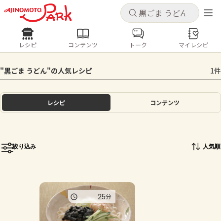
キャンセル
キャンセル
レシピ
コンテンツ
トーク
マイレシピ
レシピ
コンテンツ
ログインするとレシピを保存できます
"黒ごま うどん"の人気レシピ
1件
ログイン
新規登録
人気の食材・レシピ
レシピ
コンテンツ
ホーム
きゅうり
なす
トマト
とうもろこし
ピーマン
みょうが
ゴーヤ
コンテンツ
絞り込み
人気順
レシピ
トーク
25
分