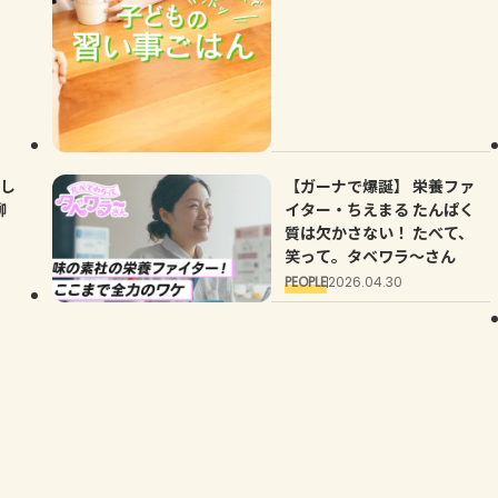
【ガーナで爆誕】 栄養ファ
イター・ちえまる たんぱく
質は欠かさない！ たべて、
笑って。タベワラ～さん
PEOPLE
2026.04.30