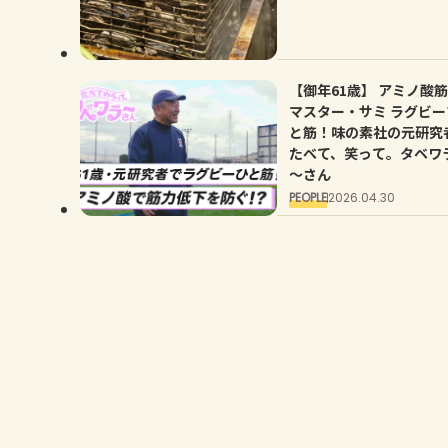
【御年61歳】 アミノ酸
マスター・サミ ラグビー
と筋！味の素社の元研究
たべて、笑って。タベワ
～さん
PEOPLE
2026.04.30