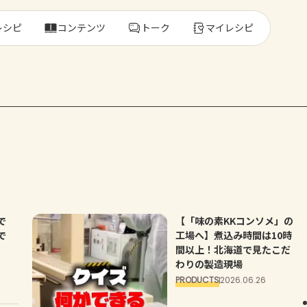
レシピ
コンテンツ
トーク
マイレシピ
レ
人気の食材・
きゅうり
ゴーヤ
で
【「味の素KKコンソメ」の
で
工場へ】煮込み時間は10時
間以上！北海道で見たこだ
わりの製造現場
PRODUCTS
2026.06.26