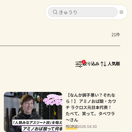
キャンセル
キャンセル
21件
シピ
コンテンツ
ログインするとレシピを保存できます
ログイン
新規登録
1
レシピ
絞り込み
人気順
ホーム
なす
トマト
とうもろこし
ピーマン
みょうが
コンテンツ
【なんか調子悪い？それな
ら！】 アミノおば酸・カワ
チ ラクロス元日本代表！
レシピ
たべて、笑って。タベワラ
～さん
トーク
PEOPLE
2026.04.30