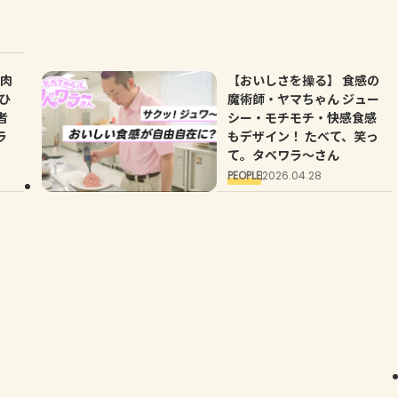
筋肉
【おいしさを操る】 食感の
ひ
魔術師・ヤマちゃん ジュー
者
シー・モチモチ・快感食感
ラ
もデザイン！ たべて、笑っ
て。タベワラ～さん
PEOPLE
2026.04.28