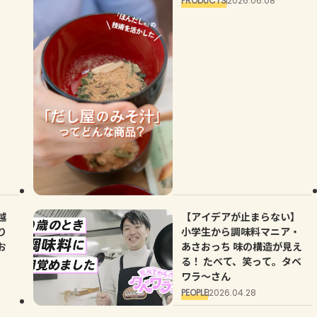
PRODUCTS
2026.06.08
越
【アイデアが止まらない】
り
小学生から調味料マニア・
お
あさおっち 味の構造が見え
る！ たべて、笑って。タベ
ワラ～さん
PEOPLE
2026.04.28