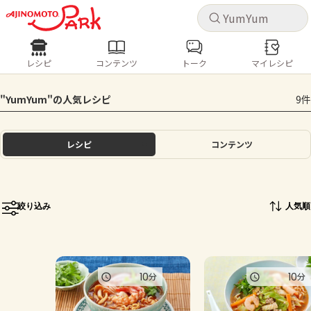
キャ
キャ
レシピ
コンテンツ
トーク
マイレシピ
レシピ
コンテンツ
ログインするとレシピを保存できます
"YumYum"の人気レシピ
9件
ログイン
新規登録
人気の食材・レシピ
レシピ
コンテンツ
ホーム
きゅうり
なす
トマト
とうもろこし
ピーマン
みょうが
ゴーヤ
コンテンツ
絞り込み
人気順
レシピ
トーク
10
10
分
分