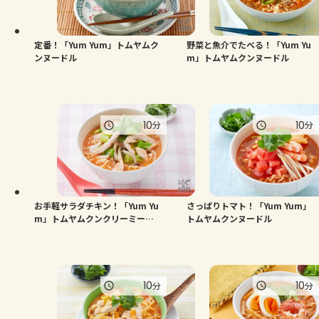
よくあるお問い合わせ
お買い物
定番！「Yum Yum」トムヤムク
野菜と魚介でたべる！「Yum Yu
ンヌードル
m」トムヤムクンヌードル
AJINOMOTO PARK とは
10
10
分
分
お手軽サラダチキン！「Yum Yu
さっぱりトマト！「Yum Yum」
m」トムヤムクンクリーミーヌ
トムヤムクンヌードル
ードル
10
10
分
分