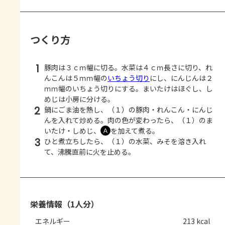
つくり方
1
豚肉は３ｃｍ幅に切る。水菜は４ｃｍ長さに切り、れ
んこんは５ｍｍ幅の
いちょう切り
にし、にんじんは２
ｍｍ幅のいちょう切りにする。まいたけはほぐし、し
めじは小房に分ける。
2
鍋にごま油を熱し、（１）の豚肉・れんこん・にんじ
んを入れて炒める。肉の色が変わったら、（１）のま
いたけ・しめじ、
を加えて煮る。
Ａ
3
ひと煮立ちしたら、（１）の水菜、みそを溶き入れ
て、沸騰直前に火を止める。
栄養情報（1人分）
エネルギー
213 kcal