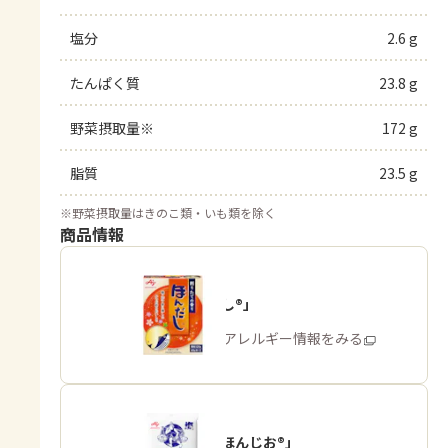
塩分
2.6 g
たんぱく質
23.8 g
野菜摂取量※
172 g
脂質
23.5 g
※
野菜摂取量はきのこ類・いも類を除く
商品情報
「ほんだし®」
商品・アレルギー情報をみる
「瀬戸のほんじお®」