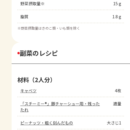
野菜摂取量※
15 g
脂質
1.8 g
※
野菜摂取量はきのこ類・いも類を除く
副菜のレシピ
材料（2人分）
キャベツ
4枚
「スチーミー®」豚チャーシュー用・残った
適量
たれ
ピーナッツ・粗く刻んだもの
大さじ1