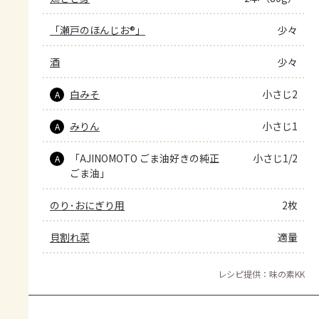
「瀬戸のほんじお®」
少々
酒
少々
白みそ
小さじ2
A
みりん
小さじ1
A
「AJINOMOTO ごま油好きの純正
小さじ1/2
A
ごま油」
のり･おにぎり用
2枚
貝割れ菜
適量
レシピ提供：味の素KK