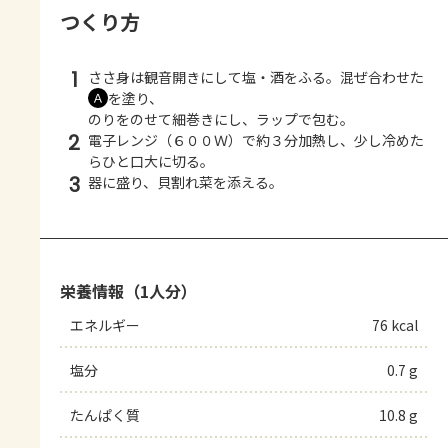
つくり方
1
ささ身は観音開きにして塩・酒をふる。混ぜ合わせた
を塗り、
Ａ
のりをのせて細巻きにし、ラップで包む。
2
電子レンジ（６００Ｗ）で約３分加熱し、少し冷めた
らひと口大に切る。
3
器に盛り、貝割れ菜を添える。
栄養情報（1人分）
エネルギー
76 kcal
塩分
0.7 g
たんぱく質
10.8 g