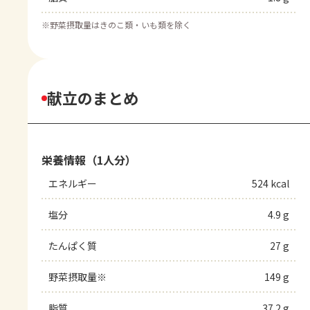
※
野菜摂取量はきのこ類・いも類を除く
献立のまとめ
栄養情報（1人分）
エネルギー
524 kcal
塩分
4.9 g
たんぱく質
27 g
野菜摂取量※
149 g
脂質
37.2 g