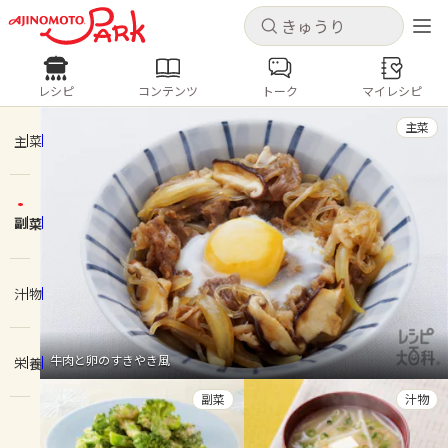
キャンセル
キャンセル
レシピ
コンテンツ
トーク
マイレシピ
レシピ
コンテンツ
ログインするとレシピを保存できます
主菜
ログイン
新規登録
主菜
人気の食材・レシピ
副菜
ホーム
きゅうり
なす
トマト
とうもろこし
ピーマン
みょうが
ゴーヤ
コンテンツ
汁物
レシピ
牛肉と卵のすきやき風
栄養
トーク
副菜
汁物