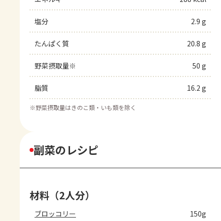
塩分
2.9 g
たんぱく質
20.8 g
野菜摂取量※
50 g
脂質
16.2 g
※
野菜摂取量はきのこ類・いも類を除く
副菜のレシピ
材料（2人分）
ブロッコリー
150g