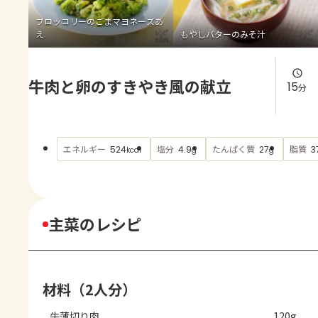
よくあるお問い合わせ
ブロッコリーのごまマヨネーズあ
え
もやしバターのみそ汁
お買い物
牛肉と卵のすきやき風の献立
AJINOMOTO PARK とは
15
分
エネルギー
塩分
たんぱく質
脂質
524
4.9
27
3
kcal
g
g
主菜のレシピ
材料（2人分）
牛薄切り肉
120g