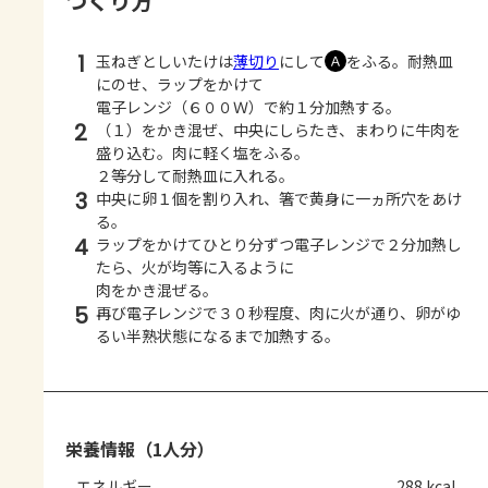
つくり方
1
玉ねぎとしいたけは
薄切り
にして
をふる。耐熱皿
Ａ
にのせ、ラップをかけて
電子レンジ（６００Ｗ）で約１分加熱する。
2
（１）をかき混ぜ、中央にしらたき、まわりに牛肉を
盛り込む。肉に軽く塩をふる。
２等分して耐熱皿に入れる。
3
中央に卵１個を割り入れ、箸で黄身に一ヵ所穴をあけ
る。
4
ラップをかけてひとり分ずつ電子レンジで２分加熱し
たら、火が均等に入るように
肉をかき混ぜる。
5
再び電子レンジで３０秒程度、肉に火が通り、卵がゆ
るい半熟状態になるまで加熱する。
栄養情報（1人分）
エネルギー
288 kcal