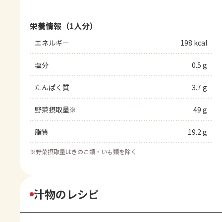
栄養情報（1人分）
エネルギー
198 kcal
塩分
0.5 g
たんぱく質
3.7 g
野菜摂取量※
49 g
脂質
19.2 g
※
野菜摂取量はきのこ類・いも類を除く
汁物のレシピ