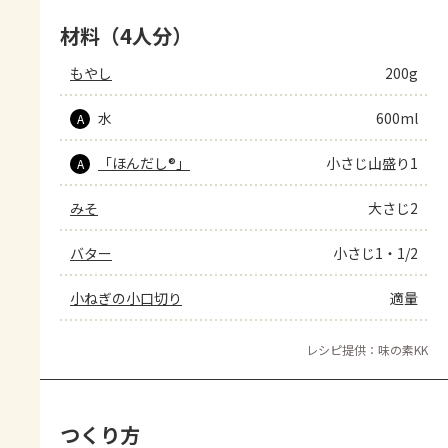
材料（4人分）
もやし
200g
水
600ml
A
「ほんだし®」
小さじ山盛り1
A
みそ
大さじ2
バター
小さじ1・1/2
小ねぎの小口切り
適量
レシピ提供：味の素KK
つくり方