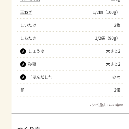
玉ねぎ
1/2個（100g）
しいたけ
2枚
しらたき
1/2袋（90g）
しょうゆ
大さじ2
A
砂糖
大さじ2
A
「ほんだし®」
少々
A
卵
2個
レシピ提供：味の素KK