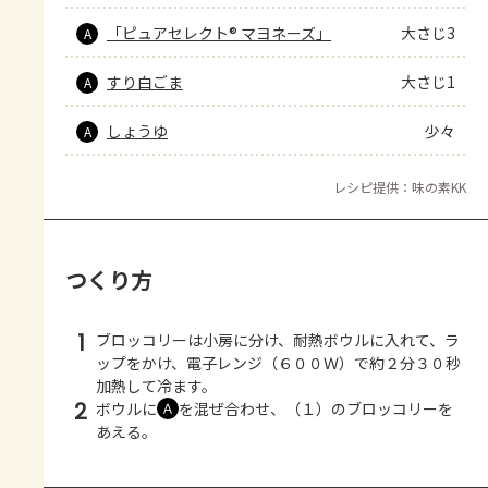
「ピュアセレクト® マヨネーズ」
大さじ3
A
すり白ごま
大さじ1
A
しょうゆ
少々
A
レシピ提供：味の素KK
つくり方
1
ブロッコリーは小房に分け、耐熱ボウルに入れて、ラ
ップをかけ、電子レンジ（６００Ｗ）で約２分３０秒
加熱して冷ます。
2
ボウルに
を混ぜ合わせ、（１）のブロッコリーを
Ａ
あえる。