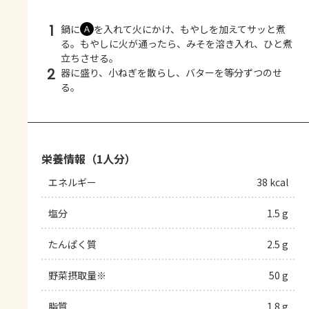
1
鍋に
を入れて火にかけ、もやしを加えてサッと煮
Ａ
る。もやしに火が通ったら、みそを溶き入れ、ひと煮
立ちさせる。
2
器に盛り、小ねぎを散らし、バターを等分ずつのせ
る。
栄養情報（1人分）
エネルギー
38 kcal
塩分
1.5 g
たんぱく質
2.5 g
野菜摂取量※
50 g
脂質
1.8 g