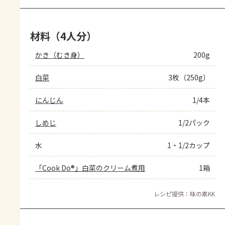
材料（4人分）
かき（むき身）
200g
白菜
3枚（250g）
にんじん
1/4本
しめじ
1/2パック
水
1・1/2カップ
「Cook Do®」白菜のクリーム煮用
1箱
レシピ提供：味の素KK