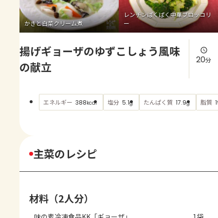
よくあるお問い合わせ
レンチンぱくぱく中華ブロッコリ
かきと白菜クリーム煮
ー
お買い物
揚げギョーザのゆずこしょう風味
AJINOMOTO PARK とは
20
分
の献立
エネルギー
塩分
たんぱく質
脂質
388
5.1
17.9
1
kcal
g
g
主菜のレシピ
材料（2人分）
味の素冷凍食品KK「ギョーザ」
1袋