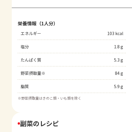
栄養情報（1人分）
エネルギー
103 kcal
塩分
1.8 g
たんぱく質
5.3 g
野菜摂取量※
84 g
脂質
5.9 g
※
野菜摂取量はきのこ類・いも類を除く
副菜のレシピ