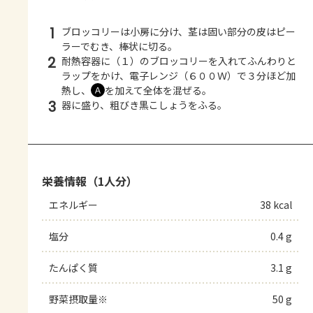
1
ブロッコリーは小房に分け、茎は固い部分の皮はピー
ラーでむき、棒状に切る。
2
耐熱容器に（１）のブロッコリーを入れてふんわりと
ラップをかけ、電子レンジ（６００Ｗ）で３分ほど加
熱し、
を加えて全体を混ぜる。
Ａ
3
器に盛り、粗びき黒こしょうをふる。
栄養情報（1人分）
エネルギー
38 kcal
塩分
0.4 g
たんぱく質
3.1 g
野菜摂取量※
50 g