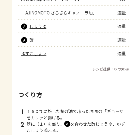
「AJINOMOTO さらさらキャノーラ油」
適量
しょうゆ
適量
A
酢
適量
A
ゆずこしょう
適量
レシピ提供：味の素KK
つくり方
1
１６０℃に熱した揚げ油で凍ったままの「ギョ－ザ」
をカリッと揚げる。
2
器に（１）を盛り、
を合わせた酢じょうゆ、ゆず
Ａ
こしょう添える。