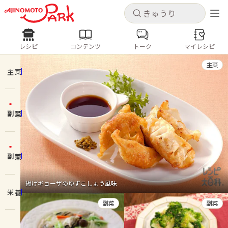
キャンセル
キャンセル
レシピ
コンテンツ
トーク
マイレシピ
レシピ
コンテンツ
ログインするとレシピを保存できます
主菜
ログイン
新規登録
主菜
人気の食材・レシピ
副菜
ホーム
きゅうり
なす
トマト
とうもろこし
ピーマン
みょうが
ゴーヤ
コンテンツ
副菜
レシピ
揚げギョーザのゆずこしょう風味
栄養
トーク
副菜
副菜