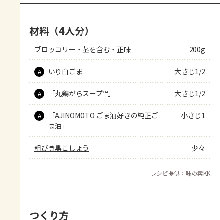
材料（4人分）
ブロッコリー・茎を含む・正味
200g
いり白ごま
大さじ1/2
A
「丸鶏がらスープ™」
大さじ1/2
A
「AJINOMOTO ごま油好きの純正ご
小さじ1
A
ま油」
粗びき黒こしょう
少々
レシピ提供：味の素KK
つくり方