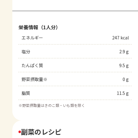
栄養情報（1人分）
エネルギー
247 kcal
塩分
2.9 g
たんぱく質
9.5 g
野菜摂取量※
0 g
脂質
11.5 g
※
野菜摂取量はきのこ類・いも類を除く
副菜のレシピ