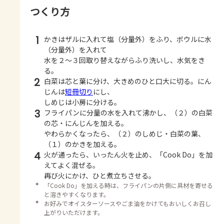
つくり方
1
かきはザルに入れて塩（分量外）をふり、ボウルに水
（分量外）を入れて
水を２～３回取り替えながらふり洗いし、水気をき
る。
2
白菜は芯と葉に分け、大きめのひと口大に切る。にん
じんは
短冊切り
にし、
しめじは小房に分ける。
3
フライパンに分量の水を入れて沸かし、（２）の白菜
の芯・にんじんを加える。
やわらかくなったら、（２）のしめじ・白菜の葉、
（１）のかきを加える。
4
火が通ったら、いったん火を止め、「Cook Do」を加
えてよく混ぜる。
再び火にかけ、ひと煮立ちさせる。
＊
「Cook Do」を加える時は、フライパンの片側に具材を寄せる
と溶きやすくなります。
＊
お好みでオイスターソースやごま油をかけてもおいしくお召し
上がりいただけます。