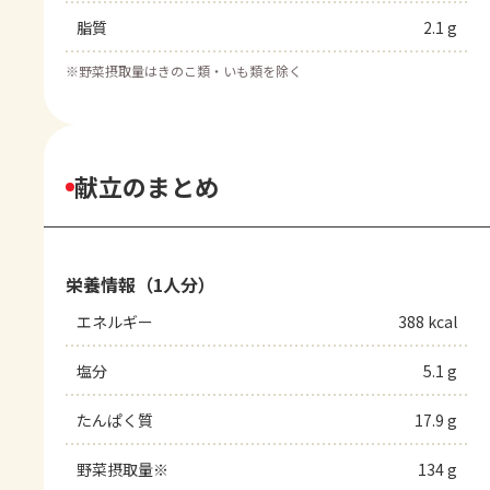
脂質
2.1 g
※
野菜摂取量はきのこ類・いも類を除く
献立のまとめ
栄養情報（1人分）
エネルギー
388 kcal
塩分
5.1 g
たんぱく質
17.9 g
野菜摂取量※
134 g