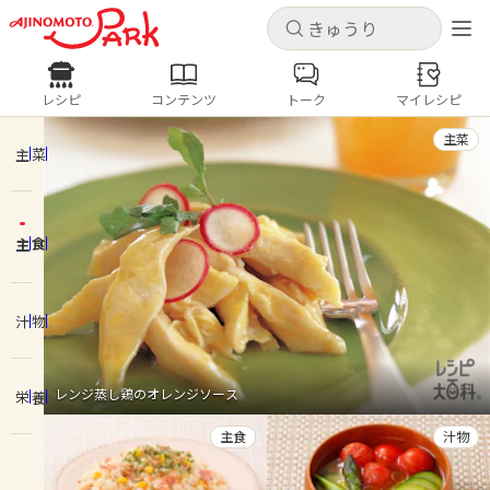
キャンセル
キャンセル
レシピ
コンテンツ
トーク
マイレシピ
レシピ
コンテンツ
ログインするとレシピを保存できます
主菜
ログイン
新規登録
主菜
人気の食材・レシピ
主食
ホーム
きゅうり
なす
トマト
とうもろこし
ピーマン
みょうが
ゴーヤ
コンテンツ
汁物
レシピ
レンジ蒸し鶏のオレンジソース
栄養
トーク
主食
汁物