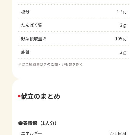
塩分
1.7 g
たんぱく質
3 g
野菜摂取量※
105 g
脂質
3 g
※
野菜摂取量はきのこ類・いも類を除く
献立のまとめ
栄養情報（1人分）
エネルギー
721 kcal