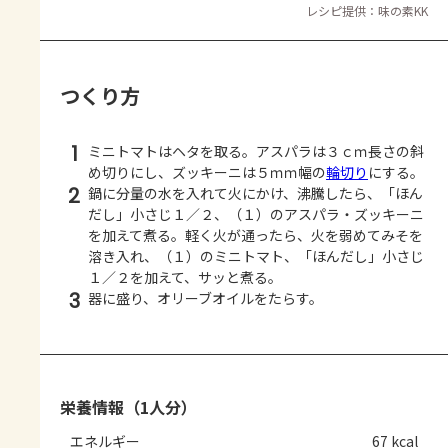
レシピ提供：味の素KK
つくり方
1
ミニトマトはヘタを取る。アスパラは３ｃｍ長さの斜
め切りにし、ズッキーニは５ｍｍ幅の
輪切り
にする。
2
鍋に分量の水を入れて火にかけ、沸騰したら、「ほん
だし」小さじ１／２、（１）のアスパラ・ズッキーニ
を加えて煮る。軽く火が通ったら、火を弱めてみそを
溶き入れ、（１）のミニトマト、「ほんだし」小さじ
１／２を加えて、サッと煮る。
3
器に盛り、オリーブオイルをたらす。
栄養情報（1人分）
エネルギー
67 kcal