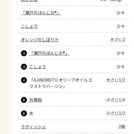
「瀬戸のほんじお®」
少々
こしょう
少々
オレンジのしぼり汁
大さじ2
「瀬戸のほんじお®」
少々
A
こしょう
少々
A
「AJINOMOTO オリーブオイル エ
大さじ1/2
A
クストラバージン」
片栗粉
小さじ1/4
B
水
小さじ1/2
B
ラディッシュ
2個