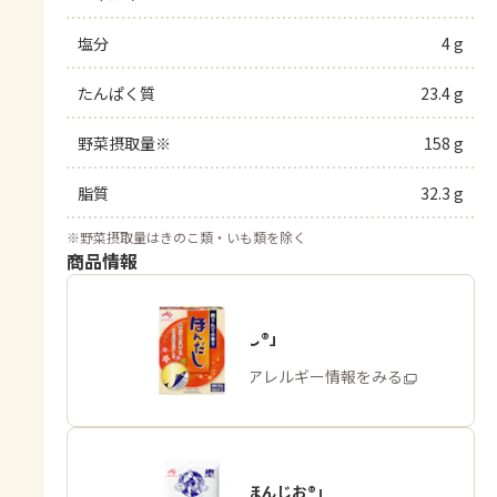
塩分
4 g
たんぱく質
23.4 g
野菜摂取量※
158 g
脂質
32.3 g
※
野菜摂取量はきのこ類・いも類を除く
商品情報
「ほんだし®」
商品・アレルギー情報をみる
「瀬戸のほんじお®」