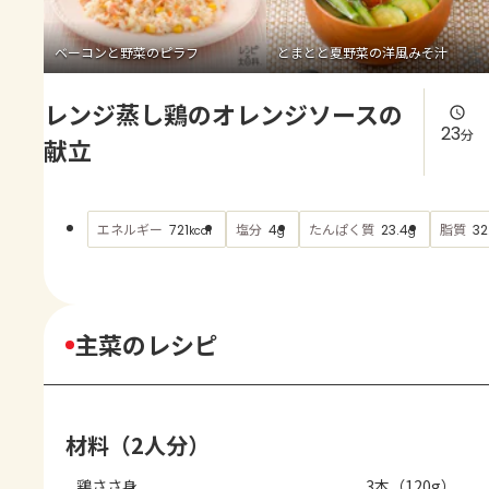
よくあるお問い合わせ
ベーコンと野菜のピラフ
とまとと夏野菜の洋風みそ汁
お買い物
レンジ蒸し鶏のオレンジソースの
AJINOMOTO PARK とは
23
分
献立
エネルギー
塩分
たんぱく質
脂質
721
4
23.4
32
kcal
g
g
主菜のレシピ
材料（2人分）
鶏ささ身
3本（120g）