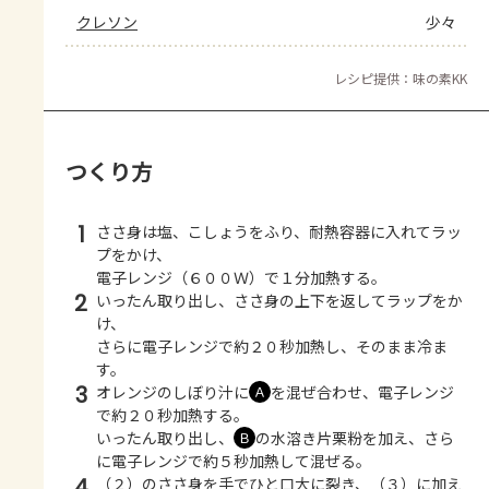
クレソン
少々
レシピ提供：味の素KK
つくり方
1
ささ身は塩、こしょうをふり、耐熱容器に入れてラッ
プをかけ、
電子レンジ（６００Ｗ）で１分加熱する。
2
いったん取り出し、ささ身の上下を返してラップをか
け、
さらに電子レンジで約２０秒加熱し、そのまま冷ま
す。
3
オレンジのしぼり汁に
を混ぜ合わせ、電子レンジ
Ａ
で約２０秒加熱する。
いったん取り出し、
の水溶き片栗粉を加え、さら
Ｂ
に電子レンジで約５秒加熱して混ぜる。
4
（２）のささ身を手でひと口大に裂き、（３）に加え