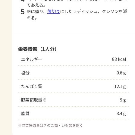
てあえる。
5
器に盛り、
薄切り
にしたラディッシュ、クレソンを添
える。
栄養情報（1人分）
エネルギー
83 kcal
塩分
0.6 g
たんぱく質
12.1 g
野菜摂取量※
9 g
脂質
3.4 g
※
野菜摂取量はきのこ類・いも類を除く