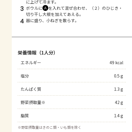
に上げて冷ます。
3
ボウルに
を入れて混ぜ合わせ、（２）のひじき・
Ａ
切り干し大根を加えてあえる。
4
器に盛り、小ねぎを散らす。
栄養情報（1人分）
エネルギー
49 kcal
塩分
0.5 g
たんぱく質
1.3 g
野菜摂取量※
42 g
脂質
1.4 g
※
野菜摂取量はきのこ類・いも類を除く