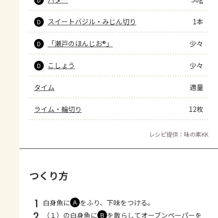
スイートバジル・みじん切り
1本
D
「瀬戸のほんじお®」
少々
D
こしょう
少々
D
タイム
適量
ライム・輪切り
12枚
レシピ提供：味の素KK
つくり方
1
白身魚に
をふり、下味をつける。
Ａ
2
（１）の白身魚に
を散らしてオーブンペーパーを
Ｂ