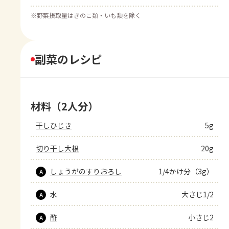
※
野菜摂取量はきのこ類・いも類を除く
副菜のレシピ
材料（2人分）
干しひじき
5g
切り干し大根
20g
しょうがのすりおろし
1/4かけ分（3g）
A
水
大さじ1/2
A
酢
小さじ2
A