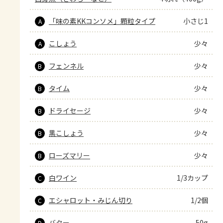
「味の素KKコンソメ」顆粒タイプ
小さじ1
A
こしょう
少々
A
フェンネル
少々
B
タイム
少々
B
ドライセージ
少々
B
黒こしょう
少々
B
ローズマリー
少々
B
白ワイン
1/3カップ
C
エシャロット・みじん切り
1/2個
C
バター
50g
D