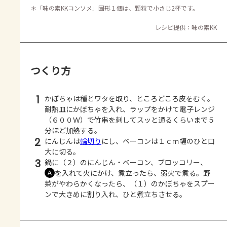
＊
「味の素KKコンソメ」固形１個は、顆粒で小さじ2杯です。
レシピ提供：味の素KK
つくり方
1
かぼちゃは種とワタを取り、ところどころ皮をむく。
耐熱皿にかぼちゃを入れ、ラップをかけて電子レンジ
（６００Ｗ）で竹串を刺してスッと通るくらいまで５
分ほど加熱する。
2
にんじんは
輪切り
にし、ベーコンは１ｃｍ幅のひと口
大に切る。
3
鍋に（２）のにんじん・ベーコン、ブロッコリー、
を入れて火にかけ、煮立ったら、弱火で煮る。野
Ａ
菜がやわらかくなったら、（１）のかぼちゃをスプー
ンで大きめに割り入れ、ひと煮立ちさせる。