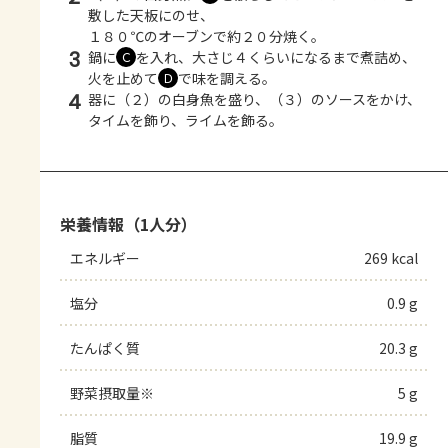
敷した天板にのせ、
１８０℃のオーブンで約２０分焼く。
3
鍋に
を入れ、大さじ４くらいになるまで煮詰め、
Ｃ
火を止めて
で味を調える。
Ｄ
4
器に（２）の白身魚を盛り、（３）のソースをかけ、
タイムを飾り、ライムを飾る。
栄養情報（1人分）
エネルギー
269 kcal
塩分
0.9 g
たんぱく質
20.3 g
野菜摂取量※
5 g
脂質
19.9 g