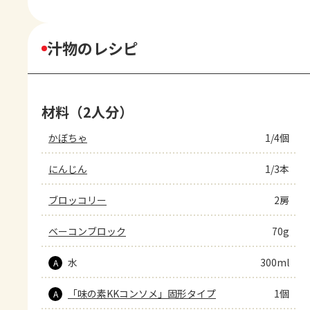
汁物のレシピ
材料（2人分）
かぼちゃ
1/4個
にんじん
1/3本
ブロッコリー
2房
ベーコンブロック
70g
水
300ml
A
「味の素KKコンソメ」固形タイプ
1個
A