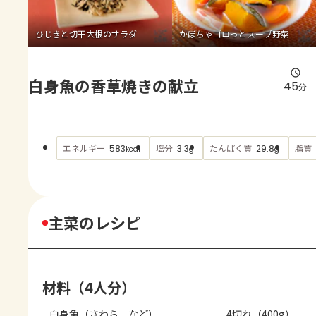
よくあるお問い合わせ
ひじきと切干大根のサラダ
かぼちゃゴロっとスープ野菜
お買い物
白身魚の香草焼きの献立
AJINOMOTO PARK とは
45
分
エネルギー
塩分
たんぱく質
脂質
583
3.3
29.8
kcal
g
g
主菜のレシピ
材料（4人分）
白身魚（さわら　など）
4切れ（400g）