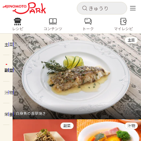
キャンセル
キャンセル
レシピ
コンテンツ
トーク
マイレシピ
レシピ
コンテンツ
ログインするとレシピを保存できます
主菜
ログイン
新規登録
主菜
人気の食材・レシピ
副菜
ホーム
きゅうり
なす
トマト
とうもろこし
ピーマン
みょうが
ゴーヤ
コンテンツ
汁物
レシピ
白身魚の香草焼き
栄養
トーク
副菜
汁物