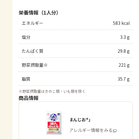
栄養情報（1人分）
エネルギー
583 kcal
塩分
3.3 g
たんぱく質
29.8 g
野菜摂取量※
221 g
脂質
35.7 g
※
野菜摂取量はきのこ類・いも類を除く
商品情報
「瀬戸のほんじお®」
商品・アレルギー情報をみる