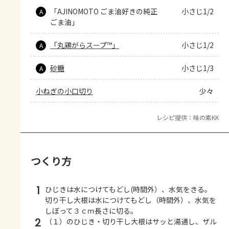
「AJINOMOTO ごま油好きの純正
小さじ1/2
A
ごま油」
「丸鶏がらスープ™」
小さじ1/2
A
砂糖
小さじ1/3
A
小ねぎの小口切り
少々
レシピ提供：味の素KK
つくり方
1
ひじきは水につけてもどし(時間外）、水気をきる。
切り干し大根は水につけてもどし（時間外）、水気を
しぼって３ｃｍ長さに切る。
2
（１）のひじき・切り干し大根はサッと湯通し、ザル