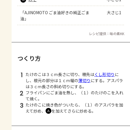
「AJINOMOTO ごま油好きの純正ごま
大さじ1
油」
レシピ提供：味の素KK
つくり方
1
たけのこは３ｃｍ長さに切り、穂先は
くし形切り
に
し、根元の部分は１ｃｍ幅の
薄切り
にする。アスパラ
は３ｃｍ長さの斜め切りにする。
2
フライパンにごま油を熱し、（１）のたけのこを入れ
て焼く。
3
たけのこに焼き色がついたら、（１）のアスパラを加
えて炒め、
を加えてさらに炒める。
Ａ