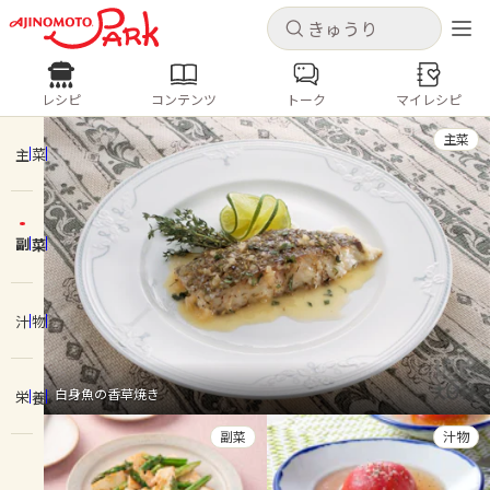
キャンセル
キャンセル
レシピ
コンテンツ
トーク
マイレシピ
レシピ
コンテンツ
ログインするとレシピを保存できます
主菜
ログイン
新規登録
主菜
人気の食材・レシピ
副菜
ホーム
きゅうり
なす
トマト
とうもろこし
ピーマン
みょうが
ゴーヤ
コンテンツ
汁物
レシピ
白身魚の香草焼き
栄養
トーク
副菜
汁物