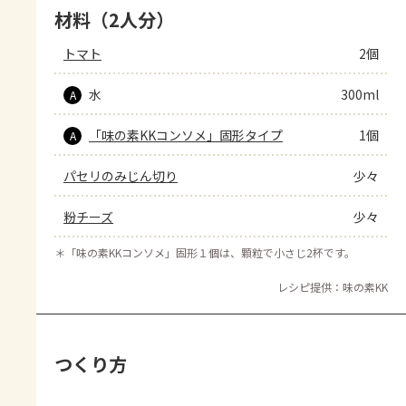
材料（2人分）
トマト
2個
水
300ml
A
「味の素KKコンソメ」固形タイプ
1個
A
パセリのみじん切り
少々
粉チーズ
少々
＊
「味の素KKコンソメ」固形１個は、顆粒で小さじ2杯です。
レシピ提供：味の素KK
つくり方