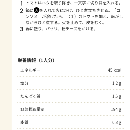
1
トマトはヘタを取り除き、十文字に切り目を入れる。
2
鍋に
を入れて火にかけ、ひと煮立ちさせる。「コ
Ａ
ンソメ」が溶けたら、（１）のトマトを加え、転がし
ながらひと煮する。火を止めて、皮をむく。
3
器に盛り、パセリ、粉チーズをかける。
栄養情報（1人分）
エネルギー
45 kcal
塩分
1.2 g
たんぱく質
1.5 g
野菜摂取量※
194 g
脂質
0.3 g