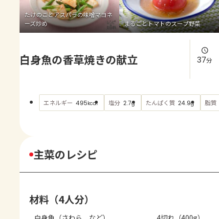
よくあるお問い合わせ
たけのことアスパラの味噌マヨネ
ーズ炒め
まるごとトマトのスープ野菜
お買い物
白身魚の香草焼きの献立
AJINOMOTO PARK とは
37
分
エネルギー
塩分
たんぱく質
脂質
495
2.7
24.9
kcal
g
g
主菜のレシピ
材料（4人分）
白身魚（さわら　など）
4切れ（400g）