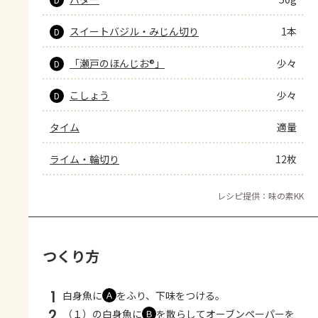
スイートバジル・みじん切り
1本
D
「瀬戸のほんじお®」
少々
D
こしょう
少々
D
タイム
適量
ライム・輪切り
12枚
レシピ提供：味の素KK
つくり方
1
白身魚に
をふり、下味をつける。
Ａ
2
（１）の白身魚に
を散らしてオーブンペーパーを
Ｂ