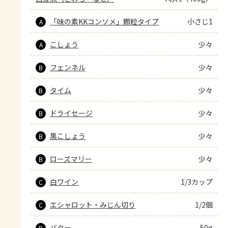
「味の素KKコンソメ」顆粒タイプ
小さじ1
A
こしょう
少々
A
フェンネル
少々
B
タイム
少々
B
ドライセージ
少々
B
黒こしょう
少々
B
ローズマリー
少々
B
白ワイン
1/3カップ
C
エシャロット・みじん切り
1/2個
C
バター
50g
D