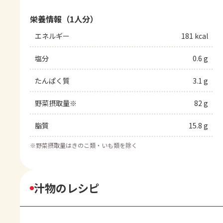
栄養情報（1人分）
エネルギー
181 kcal
塩分
0.6 g
たんぱく質
3.1 g
野菜摂取量※
82 g
脂質
15.8 g
※
野菜摂取量はきのこ類・いも類を除く
汁物のレシピ