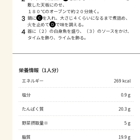
敷した天板にのせ、
１８０℃のオーブンで約２０分焼く。
3
鍋に
を入れ、大さじ４くらいになるまで煮詰め、
Ｃ
火を止めて
で味を調える。
Ｄ
4
器に（２）の白身魚を盛り、（３）のソースをかけ、
タイムを飾り、ライムを飾る。
栄養情報（1人分）
エネルギー
269 kcal
塩分
0.9 g
たんぱく質
20.3 g
野菜摂取量※
5 g
脂質
19.9 g