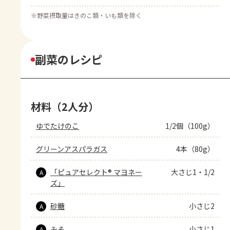
※
野菜摂取量はきのこ類・いも類を除く
副菜のレシピ
材料（2人分）
ゆでたけのこ
1/2個（100g）
グリーンアスパラガス
4本（80g）
「ピュアセレクト® マヨネー
大さじ1・1/2
A
ズ」
砂糖
小さじ2
A
みそ
小さじ1
A