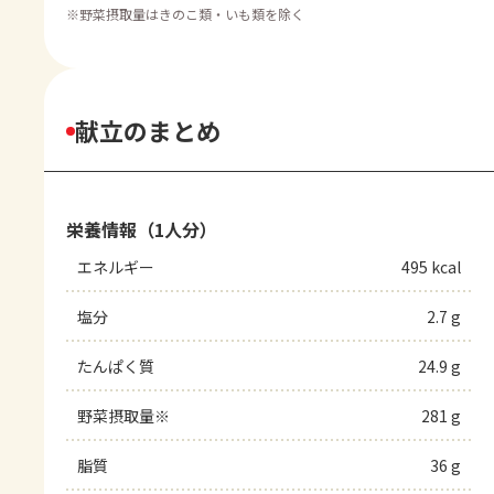
※
野菜摂取量はきのこ類・いも類を除く
献立のまとめ
栄養情報（1人分）
エネルギー
495 kcal
塩分
2.7 g
たんぱく質
24.9 g
野菜摂取量※
281 g
脂質
36 g