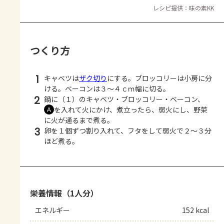
レシピ提供：味の素KK
つくり方
1
キャベツは
ザク切り
にする。ブロッコリーは小房に分
ける。ベーコンは３～４ｃｍ幅に切る。
2
鍋に（１）のキャベツ・ブロッコリー・ベーコン、
を入れて火にかけ、煮立ったら、弱火にし、野菜
Ａ
に火が通るまで煮る。
3
卵を１個ずつ割り入れて、フタをして弱火で２～３分
ほど煮る。
栄養情報（1人分）
エネルギー
152 kcal