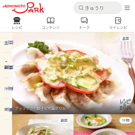
キャンセル
キャンセル
レシピ
コンテンツ
トーク
マイレシピ
レシピ
コンテンツ
ログインするとレシピを保存できます
主菜
ログイン
新規登録
主菜
人気の食材・レシピ
副菜
ホーム
きゅうり
なす
トマト
とうもろこし
ピーマン
みょうが
ゴーヤ
コンテンツ
汁物
レシピ
アッツアツ！餃子ピザ風グリル
栄養
トーク
副菜
汁物