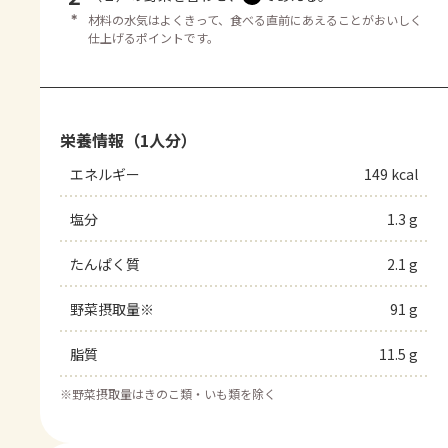
＊
材料の水気はよくきって、食べる直前にあえることがおいしく
仕上げるポイントです。
栄養情報（1人分）
エネルギー
149 kcal
塩分
1.3 g
たんぱく質
2.1 g
野菜摂取量※
91 g
脂質
11.5 g
※
野菜摂取量はきのこ類・いも類を除く