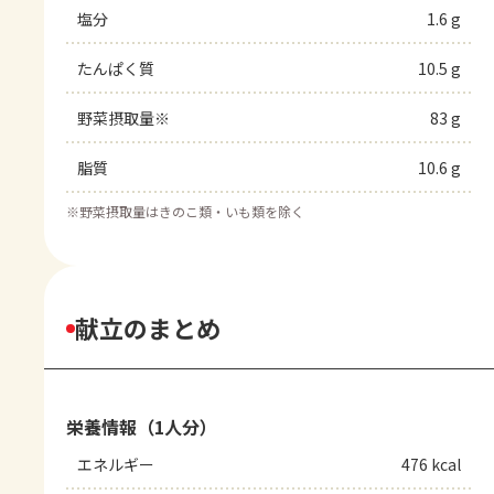
塩分
1.6 g
たんぱく質
10.5 g
野菜摂取量※
83 g
脂質
10.6 g
※
野菜摂取量はきのこ類・いも類を除く
献立のまとめ
栄養情報（1人分）
エネルギー
476 kcal