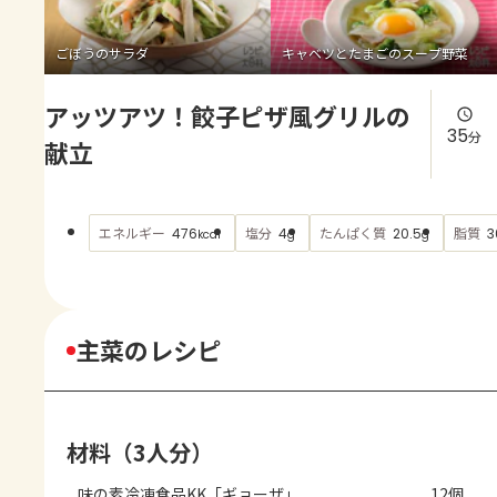
よくあるお問い合わせ
ごぼうのサラダ
キャベツとたまごのスープ野菜
お買い物
アッツアツ！餃子ピザ風グリルの
AJINOMOTO PARK とは
35
分
献立
エネルギー
塩分
たんぱく質
脂質
476
4
20.5
3
kcal
g
g
主菜のレシピ
材料（3人分）
味の素冷凍食品KK「ギョーザ」
12個