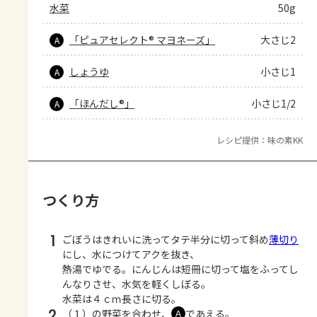
水菜
50g
「ピュアセレクト® マヨネーズ」
大さじ2
A
しょうゆ
小さじ1
A
「ほんだし®」
小さじ1/2
A
レシピ提供：味の素KK
つくり方
1
ごぼうはきれいに洗ってタテ半分に切って斜め
薄切り
にし、水につけてアクを抜き、
熱湯でゆでる。にんじんは短冊に切って塩をふってし
んなりさせ、水気を軽くしぼる。
水菜は４ｃｍ長さに切る。
2
（１）の野菜を合わせ、
であえる。
Ａ