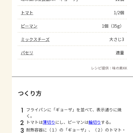
トマト
1/2個
ピーマン
1個（35g）
ミックスチーズ
大さじ3
パセリ
適量
レシピ提供：味の素KK
つくり方
1
フライパンに「ギョ－ザ」を並べて、表示通りに焼
く。
2
トマトは
薄切り
にし、ピーマンは
輪切り
する。
3
耐熱容器に（１）の「ギョ－ザ」、（２）のトマト・