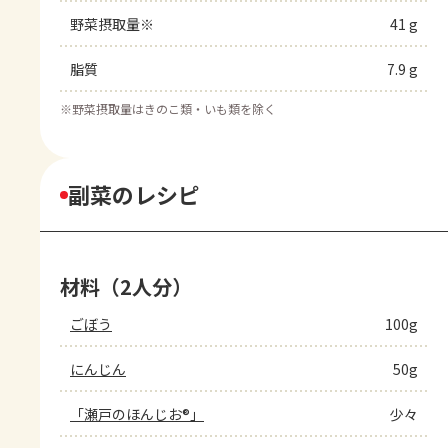
野菜摂取量※
41 g
脂質
7.9 g
※
野菜摂取量はきのこ類・いも類を除く
副菜のレシピ
材料（2人分）
ごぼう
100g
にんじん
50g
「瀬戸のほんじお®」
少々