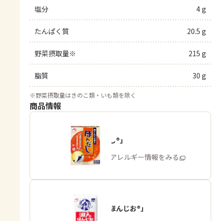
塩分
4 g
たんぱく質
20.5 g
野菜摂取量※
215 g
脂質
30 g
※
野菜摂取量はきのこ類・いも類を除く
商品情報
「ほんだし®」
商品・アレルギー情報をみる
「瀬戸のほんじお®」