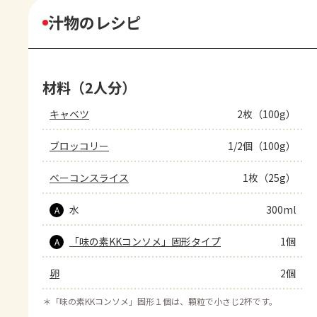
汁物のレシピ
材料（2人分）
キャベツ
2枚（100g）
ブロッコリー
1/2個（100g）
ベーコンスライス
1枚（25g）
水
300ml
A
「味の素KKコンソメ」固形タイプ
1個
A
卵
2個
＊
「味の素KKコンソメ」固形１個は、顆粒で小さじ2杯です。