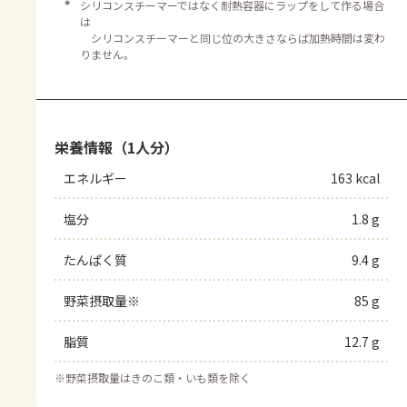
＊
シリコンスチーマーではなく耐熱容器にラップをして作る場合
は
シリコンスチーマーと同じ位の大きさならば加熱時間は変わ
りません。
栄養情報（1人分）
エネルギー
163 kcal
塩分
1.8 g
たんぱく質
9.4 g
野菜摂取量※
85 g
脂質
12.7 g
※
野菜摂取量はきのこ類・いも類を除く