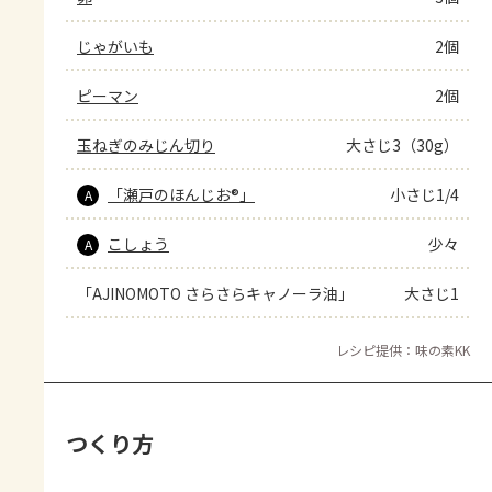
じゃがいも
2個
ピーマン
2個
玉ねぎのみじん切り
大さじ3（30g）
「瀬戸のほんじお®」
小さじ1/4
A
こしょう
少々
A
「AJINOMOTO さらさらキャノーラ油」
大さじ1
レシピ提供：味の素KK
つくり方