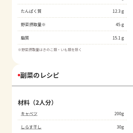
たんぱく質
12.3 g
野菜摂取量※
45 g
脂質
15.1 g
※
野菜摂取量はきのこ類・いも類を除く
副菜のレシピ
材料（2人分）
キャベツ
200g
しらす干し
30g