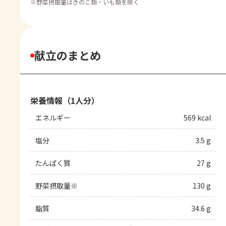
※
野菜摂取量はきのこ類・いも類を除く
献立のまとめ
栄養情報（1人分）
エネルギー
569 kcal
塩分
3.5 g
たんぱく質
27 g
野菜摂取量※
130 g
脂質
34.6 g