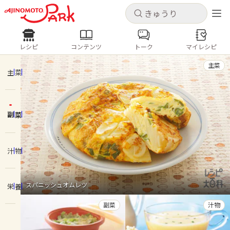
キャンセル
キャンセル
レシピ
コンテンツ
トーク
マイレシピ
レシピ
コンテンツ
ログインするとレシピを保存できます
主菜
ログイン
新規登録
主菜
人気の食材・レシピ
副菜
ホーム
きゅうり
なす
トマト
とうもろこし
ピーマン
みょうが
ゴーヤ
コンテンツ
汁物
レシピ
スパニッシュオムレツ
栄養
トーク
副菜
汁物