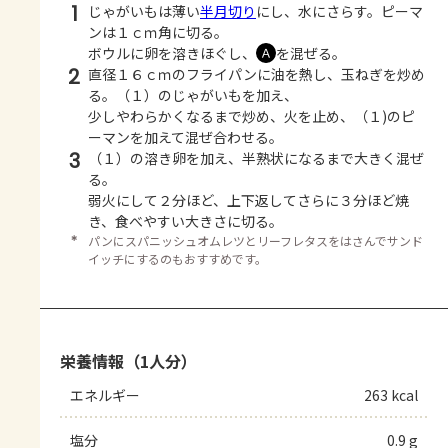
1
じゃがいもは薄い
半月切り
にし、水にさらす。ピーマ
ンは１ｃｍ角に切る。
ボウルに卵を溶きほぐし、
を混ぜる。
Ａ
2
直径１６ｃｍのフライパンに油を熱し、玉ねぎを炒め
る。（１）のじゃがいもを加え、
少しやわらかくなるまで炒め、火を止め、（１)のピ
ーマンを加えて混ぜ合わせる。
3
（１）の溶き卵を加え、半熟状になるまで大きく混ぜ
る。
弱火にして２分ほど、上下返してさらに３分ほど焼
き、食べやすい大きさに切る。
＊
パンにスパニッシュオムレツとリーフレタスをはさんでサンド
イッチにするのもおすすめです。
栄養情報（1人分）
エネルギー
263 kcal
塩分
0.9 g