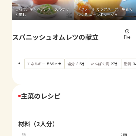
よくあるお問い合わせ
しらす、キャベツ、チーズのサッ
「クノール カップスープ」牛乳で
と蒸し
つくる コーンポタージュ
お買い物
スパニッシュオムレツの献立
AJINOMOTO PARK とは
11
分
エネルギー
塩分
たんぱく質
脂質
569
3.5
27
3
kcal
g
g
主菜のレシピ
材料（2人分）
卵
3個