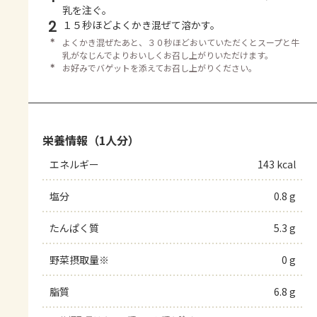
乳を注ぐ。
2
１５秒ほどよくかき混ぜて溶かす。
＊
よくかき混ぜたあと、３０秒ほどおいていただくとスープと牛
乳がなじんでよりおいしくお召し上がりいただけます。
＊
お好みでバゲットを添えてお召し上がりください。
栄養情報（1人分）
エネルギー
143 kcal
塩分
0.8 g
たんぱく質
5.3 g
野菜摂取量※
0 g
脂質
6.8 g