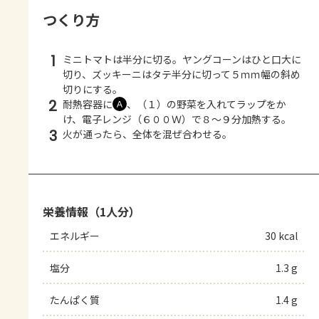
つくり方
1
ミニトマトは半分に切る。ヤングコーンはひと口大に
切り、ズッキーニはタテ半分に切って５ｍｍ幅の斜め
切りにする。
2
耐熱容器に
、（１）の野菜を入れてラップをか
Ａ
け、電子レンジ（６００Ｗ）で８～９分加熱する。
3
火が通ったら、全体を混ぜ合わせる。
栄養情報（1人分）
エネルギー
30 kcal
塩分
1.3 g
たんぱく質
1.4 g