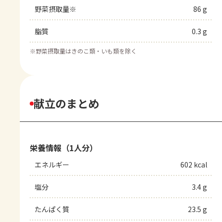
野菜摂取量※
86 g
脂質
0.3 g
※
野菜摂取量はきのこ類・いも類を除く
献立のまとめ
栄養情報（1人分）
エネルギー
602 kcal
塩分
3.4 g
たんぱく質
23.5 g