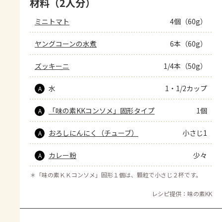
材料（2人分）
ミニトマト
4個（60g）
ヤングコーンの水煮
6本（60g）
ズッキーニ
1/4本（50g）
水
1・1/2カップ
A
「味の素KKコンソメ」固形タイプ
1個
A
おろしにんにく（チューブ）
小さじ1
A
カレー粉
少々
A
＊
「味の素ＫＫコンソメ」固形１個は、顆粒で小さじ２杯です。
レシピ提供：味の素KK