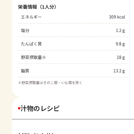
栄養情報（1人分）
エネルギー
309 kcal
塩分
1.2 g
たんぱく質
9.8 g
野菜摂取量※
18 g
脂質
13.2 g
※
野菜摂取量はきのこ類・いも類を除く
汁物のレシピ