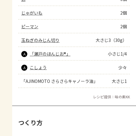
じゃがいも
2個
ピーマン
2個
玉ねぎのみじん切り
大さじ3（30g）
「瀬戸のほんじお®」
小さじ1/4
A
こしょう
少々
A
「AJINOMOTO さらさらキャノーラ油」
大さじ1
レシピ提供：味の素KK
つくり方