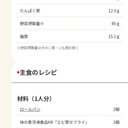
たんぱく質
12.3 g
野菜摂取量※
45 g
脂質
15.1 g
※
野菜摂取量はきのこ類・いも類を除く
主食のレシピ
材料（1人分）
ロールパン
2個
味の素冷凍食品KK「エビ寄せフライ」
2個