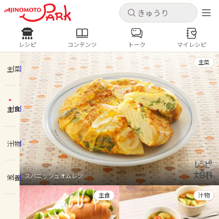
キャンセル
キャンセル
レシピ
コンテンツ
トーク
マイレシピ
レシピ
コンテンツ
ログインするとレシピを保存できます
主菜
ログイン
新規登録
主菜
人気の食材・レシピ
主食
ホーム
きゅうり
なす
トマト
とうもろこし
ピーマン
みょうが
ゴーヤ
コンテンツ
汁物
レシピ
スパニッシュオムレツ
栄養
トーク
主食
汁物