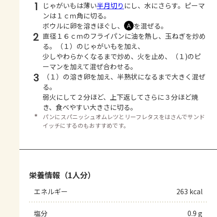
1
じゃがいもは薄い
半月切り
にし、水にさらす。ピーマ
ンは１ｃｍ角に切る。
ボウルに卵を溶きほぐし、
を混ぜる。
Ａ
2
直径１６ｃｍのフライパンに油を熱し、玉ねぎを炒め
る。（１）のじゃがいもを加え、
少しやわらかくなるまで炒め、火を止め、（１)のピ
ーマンを加えて混ぜ合わせる。
3
（１）の溶き卵を加え、半熟状になるまで大きく混ぜ
る。
弱火にして２分ほど、上下返してさらに３分ほど焼
き、食べやすい大きさに切る。
＊
パンにスパニッシュオムレツとリーフレタスをはさんでサンド
イッチにするのもおすすめです。
栄養情報（1人分）
エネルギー
263 kcal
塩分
0.9 g