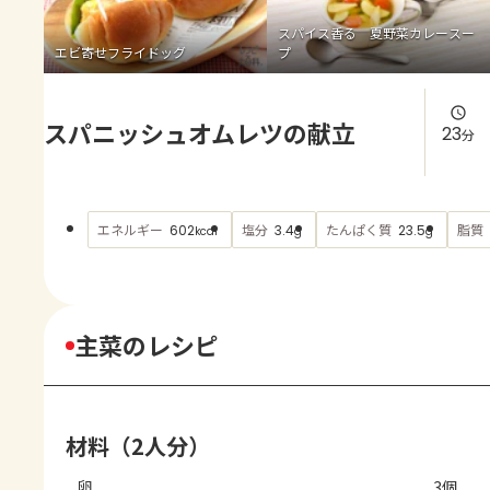
よくあるお問い合わせ
スパイス香る 夏野菜カレースー
エビ寄せフライドッグ
プ
お買い物
スパニッシュオムレツの献立
AJINOMOTO PARK とは
23
分
エネルギー
塩分
たんぱく質
脂質
602
3.4
23.5
kcal
g
g
主菜のレシピ
材料（2人分）
卵
3個