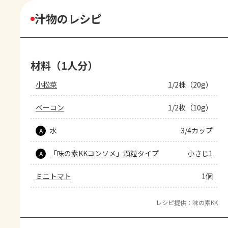
汁物のレシピ
材料（1人分）
小松菜
1/2株（20g）
ベーコン
1/2枚（10g）
水
3/4カップ
A
「味の素KKコンソメ」顆粒タイプ
小さじ1
A
ミニトマト
1個
レシピ提供：味の素KK