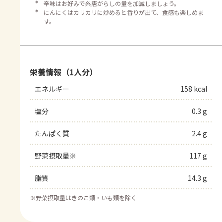
＊
辛味はお好みで糸唐がらしの量を加減しましょう。
＊
にんにくはカリカリに炒めると香りが出て、食感も楽しめま
す。
栄養情報（1人分）
エネルギー
158 kcal
塩分
0.3 g
たんぱく質
2.4 g
野菜摂取量※
117 g
脂質
14.3 g
※
野菜摂取量はきのこ類・いも類を除く