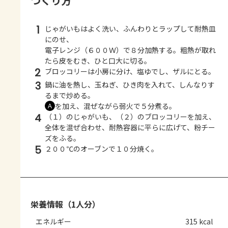
つくり方
1
じゃがいもはよく洗い、ふんわりとラップして耐熱皿
にのせ、
電子レンジ（６００Ｗ）で８分加熱する。粗熱が取れ
たら皮をむき、ひと口大に切る。
2
ブロッコリーは小房に分け、塩ゆでし、ザルにとる。
3
鍋に油を熱し、玉ねぎ、ひき肉を入れて、しんなりす
るまで炒める。
を加え、混ぜながら弱火で５分煮る。
Ａ
4
（１）のじゃがいも、（２）のブロッコリーを加え、
全体を混ぜ合わせ、耐熱容器に平らに広げて、粉チー
ズをふる。
5
２００℃のオーブンで１０分焼く。
栄養情報（1人分）
エネルギー
315 kcal