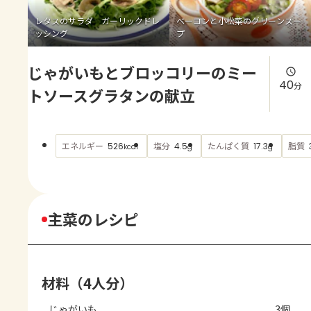
よくあるお問い合わせ
レタスのサラダ ガーリックドレ
ベーコンと小松菜のグリーンスー
ッシング
プ
お買い物
じゃがいもとブロッコリーのミー
AJINOMOTO PARK とは
40
分
トソースグラタンの献立
エネルギー
塩分
たんぱく質
脂質
526
4.5
17.3
kcal
g
g
主菜のレシピ
材料（4人分）
じゃがいも
3個