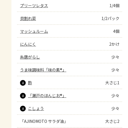
プリーツレタス
1/4個
貝割れ菜
1/2パック
マッシュルーム
4個
にんにく
2かけ
糸唐がらし
少々
うま味調味料「味の素®」
少々
酢
大さじ1
A
「瀬戸のほんじお®」
少々
A
こしょう
少々
A
「AJINOMOTO サラダ油」
大さじ2