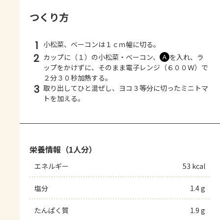
つくり方
1
小松菜、ベーコンは１ｃｍ幅に切る。
2
カップに（１）の小松菜・ベーコン、
を入れ、ラ
Ａ
ップをかけずに、そのまま電子レンジ（６００Ｗ）で
２分３０秒加熱する。
3
取り出してひと混ぜし、ヨコ３等分に切ったミニトマ
トを加える。
栄養情報（1人分）
エネルギー
53 kcal
塩分
1.4 g
たんぱく質
1.9 g