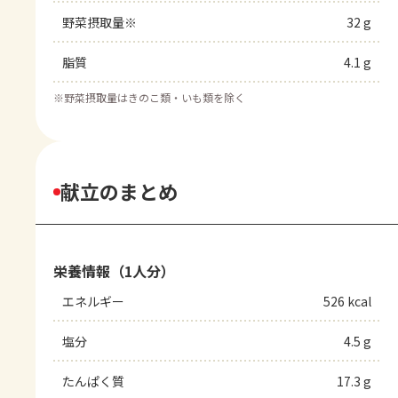
野菜摂取量※
32 g
脂質
4.1 g
※
野菜摂取量はきのこ類・いも類を除く
献立のまとめ
栄養情報（1人分）
エネルギー
526 kcal
塩分
4.5 g
たんぱく質
17.3 g