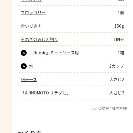
ブロッコリー
1個
合いびき肉
150g
玉ねぎのみじん切り
1個分
「Rumic」ミートソース用
1箱
A
水
2カップ
A
粉チーズ
大さじ2
「AJINOMOTO サラダ油」
大さじ2
レシピ提供：味の素KK