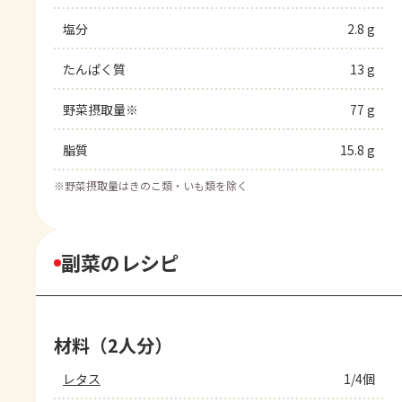
塩分
2.8 g
たんぱく質
13 g
野菜摂取量※
77 g
脂質
15.8 g
※
野菜摂取量はきのこ類・いも類を除く
副菜のレシピ
材料（2人分）
レタス
1/4個