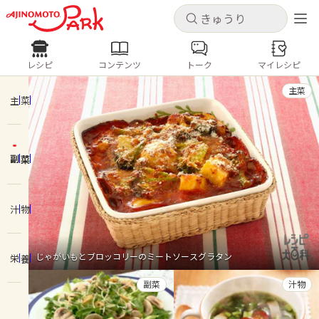
キャンセル
キャンセル
レシピ
コンテンツ
トーク
マイレシピ
レシピ
コンテンツ
ログインするとレシピを保存できます
主菜
ログイン
新規登録
主菜
人気の食材・レシピ
副菜
ホーム
きゅうり
なす
トマト
とうもろこし
ピーマン
みょうが
ゴーヤ
コンテンツ
汁物
レシピ
じゃがいもとブロッコリーのミートソースグラタン
栄養
トーク
副菜
汁物