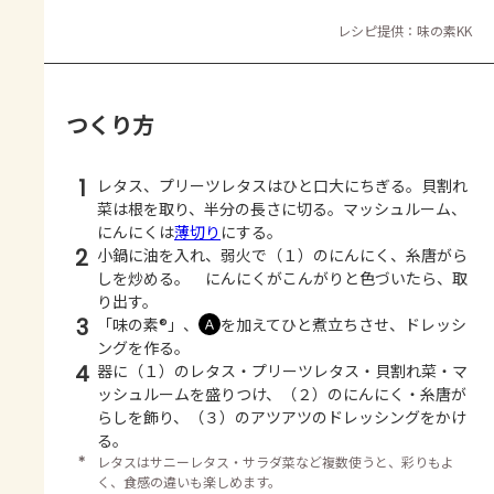
レシピ提供：味の素KK
つくり方
1
レタス、プリーツレタスはひと口大にちぎる。貝割れ
菜は根を取り、半分の長さに切る。マッシュルーム、
にんにくは
薄切り
にする。
2
小鍋に油を入れ、弱火で（１）のにんにく、糸唐がら
しを炒める。 にんにくがこんがりと色づいたら、取
り出す。
3
「味の素®」、
を加えてひと煮立ちさせ、ドレッシ
Ａ
ングを作る。
4
器に（１）のレタス・プリーツレタス・貝割れ菜・マ
ッシュルームを盛りつけ、（２）のにんにく・糸唐が
らしを飾り、（３）のアツアツのドレッシングをかけ
る。
＊
レタスはサニーレタス・サラダ菜など複数使うと、彩りもよ
く、食感の違いも楽しめます。