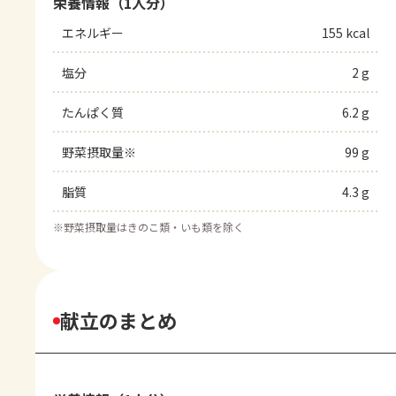
栄養情報（1人分）
エネルギー
155 kcal
塩分
2 g
たんぱく質
6.2 g
野菜摂取量※
99 g
脂質
4.3 g
※
野菜摂取量はきのこ類・いも類を除く
献立のまとめ