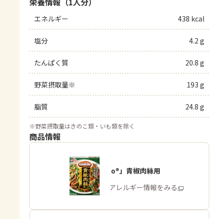
栄養情報（1人分）
エネルギー
438 kcal
塩分
4.2 g
たんぱく質
20.8 g
野菜摂取量※
193 g
脂質
24.8 g
※
野菜摂取量はきのこ類・いも類を除く
商品情報
「Cook Do®」青椒肉絲用
商品・アレルギー情報をみる