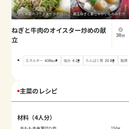
よくあるお問い合わせ
ツナと水菜のコクうまサラダ
新玉ねぎと新じゃがいものみそ汁
お買い物
ねぎと牛肉のオイスター炒めの献
AJINOMOTO PARK とは
38
分
立
エネルギー
塩分
たんぱく質
脂質
438
4.2
20.8
kcal
g
g
主菜のレシピ
材料（4人分）
牛もも赤身薄切り肉
150g