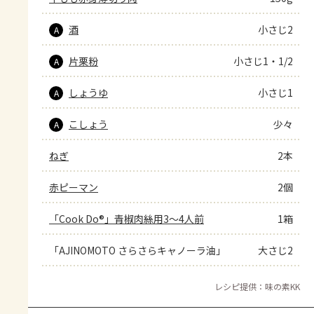
酒
小さじ2
A
片栗粉
小さじ1・1/2
A
しょうゆ
小さじ1
A
こしょう
少々
A
ねぎ
2本
赤ピーマン
2個
「Cook Do®」青椒肉絲用3～4人前
1箱
「AJINOMOTO さらさらキャノーラ油」
大さじ2
レシピ提供：味の素KK