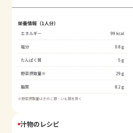
栄養情報（1人分）
エネルギー
99 kcal
塩分
0.8 g
たんぱく質
5 g
野菜摂取量※
29 g
脂質
8.2 g
※
野菜摂取量はきのこ類・いも類を除く
汁物のレシピ