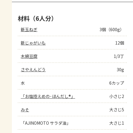
材料（6人分）
新玉ねぎ
3個（600g）
新じゃがいも
12個
木綿豆腐
1/3丁
さやえんどう
30g
水
6カップ
「お塩控えめの･ほんだし®」
小さじ2
みそ
大さじ5
「AJINOMOTO サラダ油」
大さじ1