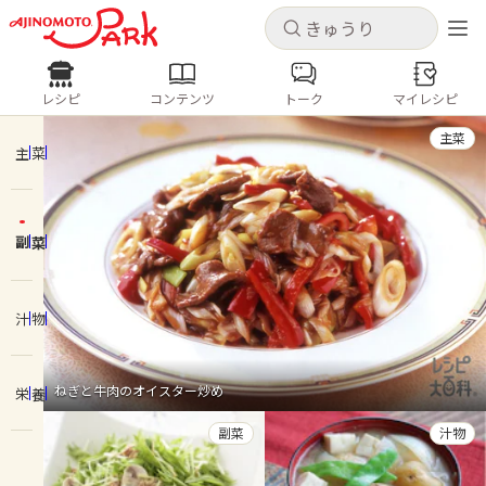
キャンセル
キャンセル
レシピ
コンテンツ
トーク
マイレシピ
レシピ
コンテンツ
ログインするとレシピを保存できます
主菜
ログイン
新規登録
主菜
人気の食材・レシピ
副菜
ホーム
きゅうり
なす
トマト
とうもろこし
ピーマン
みょうが
ゴーヤ
コンテンツ
汁物
レシピ
ねぎと牛肉のオイスター炒め
栄養
トーク
副菜
汁物