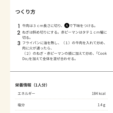
つくり方
1
牛肉は３ｃｍ長さに切り、
で下味をつける。
Ａ
2
ねぎは斜め切りにする。赤ピーマンはタテ１ｃｍ幅に
切る。
3
フライパンに油を熱し、（１）の牛肉を入れて炒め、
肉に火が通ったら、
（２）のねぎ・赤ピーマンの順に加えて炒め、｢Cook
Do｣を加えて全体を混ぜ合わせる。
栄養情報（1人分）
エネルギー
184 kcal
塩分
1.4 g