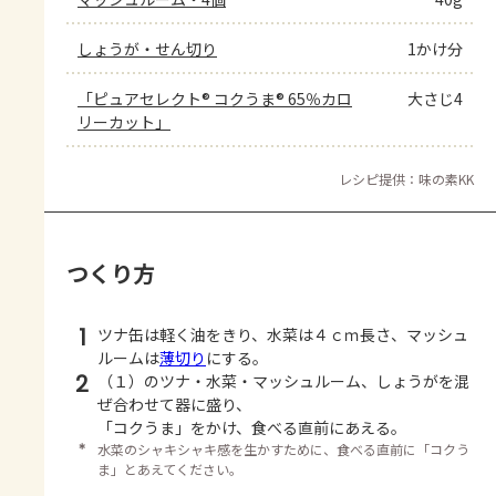
しょうが・せん切り
1かけ分
「ピュアセレクト® コクうま® 65％カロ
大さじ4
リーカット」
レシピ提供：味の素KK
つくり方
1
ツナ缶は軽く油をきり、水菜は４ｃｍ長さ、マッシュ
ルームは
薄切り
にする。
2
（１）のツナ・水菜・マッシュルーム、しょうがを混
ぜ合わせて器に盛り、
「コクうま」をかけ、食べる直前にあえる。
＊
水菜のシャキシャキ感を生かすために、食べる直前に「コクう
ま」とあえてください。