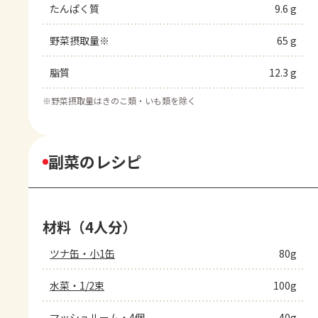
たんぱく質
9.6 g
野菜摂取量※
65 g
脂質
12.3 g
※
野菜摂取量はきのこ類・いも類を除く
副菜のレシピ
材料（4人分）
ツナ缶・小1缶
80g
水菜・1/2束
100g
マッシュルーム・4個
40g