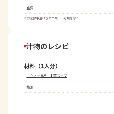
脂質
※
野菜摂取量はきのこ類・いも類を除く
汁物のレシピ
材料（1人分）
「クノール®」中華スープ
熱湯