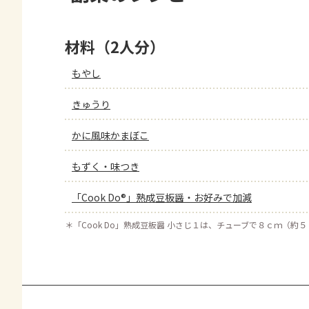
材料（2人分）
もやし
きゅうり
かに風味かまぼこ
もずく・味つき
「Cook Do®」熟成豆板醤・お好みで加減
＊
「Cook Do」熟成豆板醤 小さじ１は、チューブで８ｃｍ（約