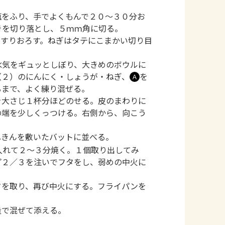
塩をふり、手でよくもんで２０～３０分お
きを切り落とし、５ｍｍ角に切る。
、すりおろす。ねぎはタテにこまかい切り目
水気をギュッとしぼり、大きめのボウルに
（２）のにんにく・しょうが・ねぎ、
を
Ａ
るまで、よく練り混ぜる。
を大さじ１杯分ほどのせる。皮のまわりに
の端を少しくっつける。右側から、向こう
。
ふきんを敷いたバットに並べる。
入れて２～３分焼く。１個取り出してみ
プ２／３を注いでフタをし、弱めの中火に
タを取り、再び中火にする。フライパンを
量で混ぜて添える。