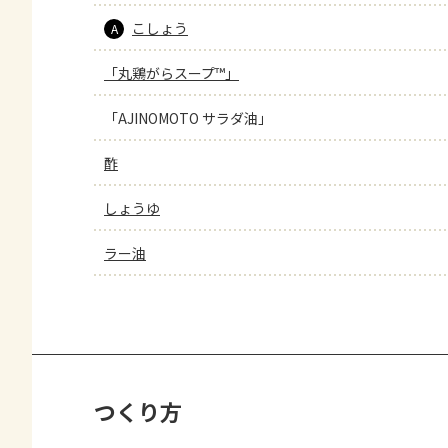
こしょう
A
「丸鶏がらスープ™」
「AJINOMOTO サラダ油」
酢
しょうゆ
ラー油
つくり方