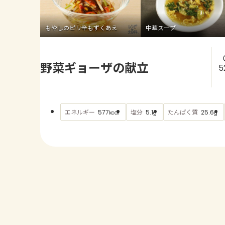
もやしのピリ辛もずくあえ
中華スープ
野菜ギョーザの献立
5
エネルギー
塩分
たんぱく質
577
5.1
25.6
kcal
g
g