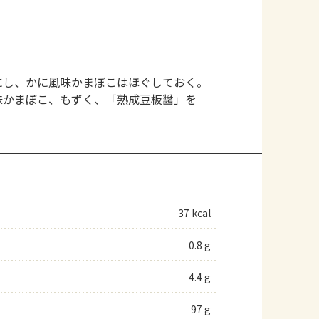
にし、かに風味かまぼこはほぐしておく。
味かまぼこ、もずく、「熟成豆板醤」を
37 kcal
0.8 g
4.4 g
97 g