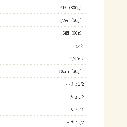
6枚（300g）
よくあるお問い合わせ
1/2束（50g）
お買い物
6個（60g）
AJINOMOTO PARK とは
少々
1/4かけ
10cm（30g）
小さじ1/2
大さじ2
大さじ1
大さじ1/2