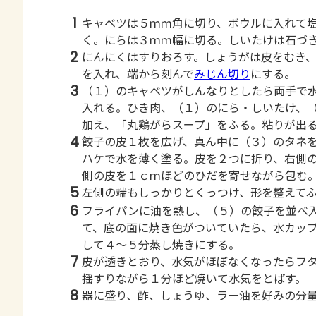
1
キャベツは５ｍｍ角に切り、ボウルに入れて
く。にらは３ｍｍ幅に切る。しいたけは石づ
2
にんにくはすりおろす。しょうがは皮をむき
を入れ、端から刻んで
みじん切り
にする。
3
（１）のキャベツがしんなりとしたら両手で
入れる。ひき肉、（１）のにら・しいたけ、
加え、「丸鶏がらスープ」をふる。粘りが出
4
餃子の皮１枚を広げ、真ん中に（３）のタネ
ハケで水を薄く塗る。皮を２つに折り、右側
側の皮を１ｃｍほどのひだを寄せながら包む
5
左側の端もしっかりとくっつけ、形を整えて
6
フライパンに油を熱し、（５）の餃子を並べ
て、底の面に焼き色がついていたら、水カッ
して４～５分蒸し焼きにする。
7
皮が透きとおり、水気がほぼなくなったらフ
揺すりながら１分ほど焼いて水気をとばす。
8
器に盛り、酢、しょうゆ、ラー油を好みの分