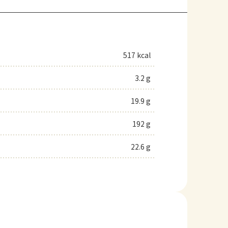
517 kcal
3.2 g
19.9 g
192 g
22.6 g