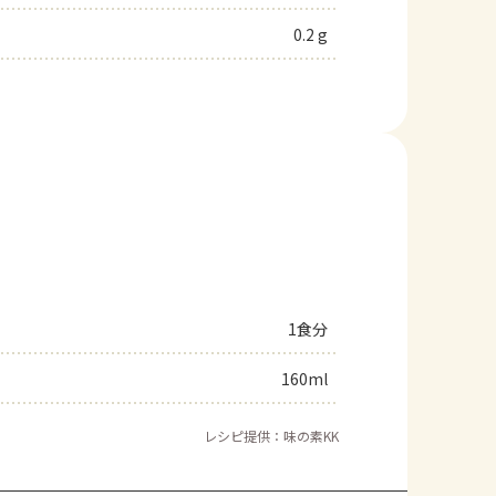
0.2 g
1食分
160ml
レシピ提供：味の素KK