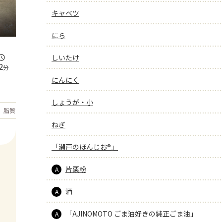
キャベツ
にら
しいたけ
2
分
にんにく
しょうが・小
もっと見る
脂質
23.8
g
ねぎ
「瀬戸のほんじお®」
片栗粉
A
酒
A
「AJINOMOTO ごま油好きの純正ごま油」
A