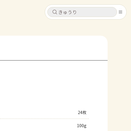
キャンセル
キャンセル
シピ
コンテンツ
ログインするとレシピを保存できます
ログイン
新規登録
レシピ
ホーム
なす
トマト
とうもろこし
ピーマン
みょうが
コンテンツ
レシピ
24枚
トーク
100g