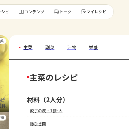
レシピ
コンテンツ
トーク
マイレシピ
レ
主菜
主菜
副菜
汁物
栄養
人気の食材・
主菜のレシピ
きゅうり
ゴーヤ
材料（2人分）
餃子の皮・1袋･大
汁物
豚ひき肉