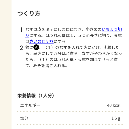
つくり方
1
なすは皮をタテにしま目にむき、小さめの
いちょう切
り
にする。ほうれん草は１．５ｃｍ長さに切り、豆腐
は
さいの目切り
にする。
2
鍋に
、（１）のなすを入れて火にかけ、沸騰した
Ａ
ら、弱火にして５分ほど煮る。なすがやわらかくなっ
たら、（１）のほうれん草・豆腐を加えてサッと煮
て、みそを溶き入れる。
栄養情報（1人分）
エネルギー
40 kcal
塩分
1.5 g