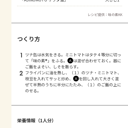
レシピ提供：味の素KK
つくり方
1
ツナ缶は水気をきる。ミニトマトはタテ４等分に切っ
て「味の素®」をふる。
は混ぜ合わせておく。器に
Ａ
ご飯をよそい、しそを散らす。
2
フライパンに油を熱し、（１）のツナ・ミニトマト、
枝豆を入れてサッと炒め、
を回し入れて大きく混
Ａ
ぜて半熟のうちに半分にたたみ、（１）のご飯の上に
のせる。
栄養情報（1人分）