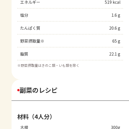
エネルギー
519 kcal
塩分
1.6 g
たんぱく質
20.6 g
野菜摂取量※
65 g
脂質
22.1 g
※
野菜摂取量はきのこ類・いも類を除く
副菜のレシピ
材料（4人分）
大根
300g