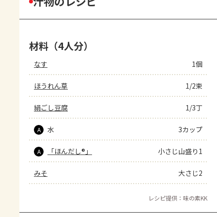
汁物のレシピ
材料（4人分）
なす
1個
ほうれん草
1/2束
絹ごし豆腐
1/3丁
水
3カップ
A
「ほんだし®」
小さじ山盛り1
A
みそ
大さじ2
レシピ提供：味の素KK