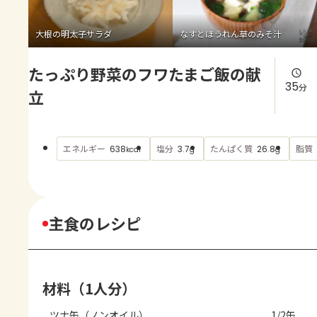
よくあるお問い合わせ
大根の明太子サラダ
なすとほうれん草のみそ汁
お買い物
たっぷり野菜のフワたまご飯の献
AJINOMOTO PARK とは
35
分
立
エネルギー
塩分
たんぱく質
脂質
638
3.7
26.8
kcal
g
g
主食のレシピ
材料（1人分）
ツナ缶（ノンオイル）
1/2缶