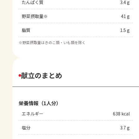
たんぱく質
3.4 g
野菜摂取量※
41 g
脂質
1.5 g
※
野菜摂取量はきのこ類・いも類を除く
献立のまとめ
栄養情報（1人分）
エネルギー
638 kcal
塩分
3.7 g