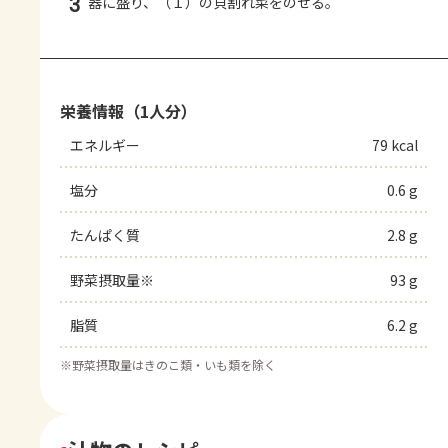
3
器に盛り、（１）の貝割れ菜をのせる。
栄養情報（1人分）
エネルギー
79 kcal
塩分
0.6 g
たんぱく質
2.8 g
野菜摂取量※
93 g
脂質
6.2 g
※
野菜摂取量はきのこ類・いも類を除く