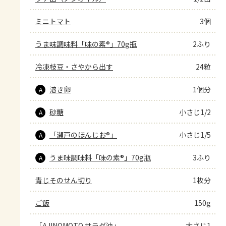
ミニトマト
3個
うま味調味料「味の素®」70g瓶
2ふり
冷凍枝豆・さやから出す
24粒
溶き卵
1個分
A
砂糖
小さじ1/2
A
「瀬戸のほんじお®」
小さじ1/5
A
うま味調味料「味の素®」70g瓶
3ふり
A
青じそのせん切り
1枚分
ご飯
150g
「AJINOMOTO サラダ油」
大さじ1