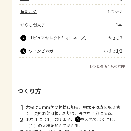
貝割れ菜
1パック
からし明太子
1本
「ピュアセレクト® マヨネーズ」
大さじ2
A
ワインビネガー
小さじ1/2
A
レシピ提供：味の素KK
つくり方
1
大根は５ｍｍ角の棒状に切る。明太子は皮を取り除
く。貝割れ菜は根元を切り、長さを半分に切る。
2
ボウルに（１）の明太子、
を入れてよく混ぜ、
Ａ
（１）の大根を加えてあえる。