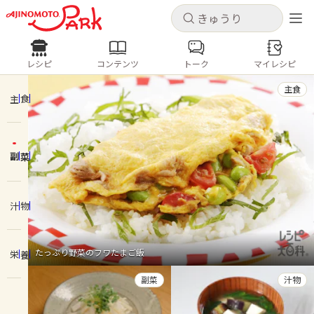
キャンセル
キャンセル
レシピ
コンテンツ
トーク
マイレシピ
レシピ
コンテンツ
ログインするとレシピを保存できます
主食
ログイン
新規登録
主食
人気の食材・レシピ
副菜
ホーム
きゅうり
なす
トマト
とうもろこし
ピーマン
みょうが
ゴーヤ
コンテンツ
汁物
レシピ
たっぷり野菜のフワたまご飯
栄養
トーク
副菜
汁物