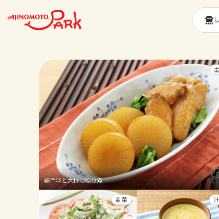
鶏手羽と大根の照り煮
副菜