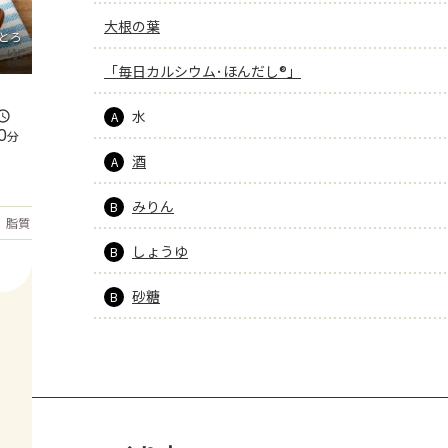
大根の葉
とろ
「毎日カルシウム･ほんだし®」
水
A
0
分
酒
A
みりん
B
もっと見る
脂質
25.1
g
しょうゆ
B
砂糖
B