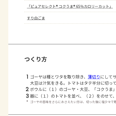
「ピュアセレクト® コクうま® 65％カロリーカット」
すり白ごま
つくり方
1
ゴーヤは種とワタを取り除き、
薄切り
にして
大豆は汁気をきる。トマトはタテ半分に切っ
2
ボウルに（１）のゴーヤ・大豆、「コクうま
3
器に（１）のトマトを並べ、（２）をのせて
＊
ゴーヤの苦味をさらにおさえたい方は、切った後に塩少々で