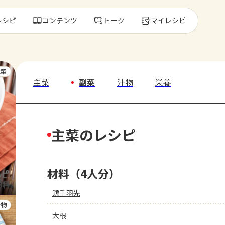
レシピ
コンテンツ
トーク
マイレシピ
レ
主菜
主菜
副菜
汁物
栄養
人気の食材・
主菜のレシピ
きゅうり
ゴーヤ
材料（4人分）
鶏手羽先
汁物
大根