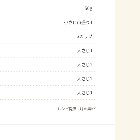
50g
よくあるお問い合わせ
小さじ山盛り1
お買い物
3カップ
AJINOMOTO PARK とは
大さじ1
大さじ2
大さじ2
大さじ1
レシピ提供：味の素KK