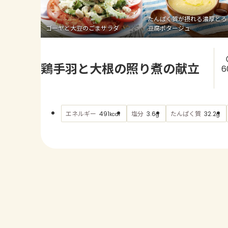
たんぱく質が摂れる濃厚とろ
ゴーヤと大豆のごまサラダ
豆腐ポタージュ
鶏手羽と大根の照り煮の献立
6
エネルギー
塩分
たんぱく質
491
3.6
32.2
kcal
g
g