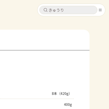
キャンセル
キャンセル
シピ
コンテンツ
ログインするとレシピを保存できます
ログイン
新規登録
レシピ
ホーム
なす
トマト
とうもろこし
ピーマン
みょうが
コンテンツ
レシピ
8本（420g）
トーク
400g