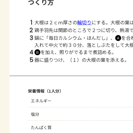
つくり方
1
大根は２ｃｍ厚さの
輪切り
にする。大根の葉
2
鶏手羽先は関節のところで２つに切り、熱湯
3
鍋に「毎日カルシウム・ほんだし」、
を合
Ａ
入れて中火で約３０分、落としぶたをして大
4
を加え、照りがでるまで煮詰める。
Ｂ
5
器に盛りつけ、（１）の大根の葉を添える。
栄養情報（1人分）
エネルギー
塩分
たんぱく質