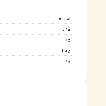
91 kcal
0.7 g
3.8 g
125 g
5.9 g