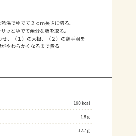
は熱湯でゆでて２ｃｍ長さに切る。
でサッとゆでて余分な脂を取る。
わせ、（１）の大根、（２）の鶏手羽を
根がやわらかくなるまで煮る。
190 kcal
1.8 g
12.7 g