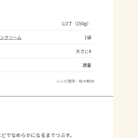
1/2丁（150g）
ーンクリーム
1袋
大さじ4
適量
レシピ提供：味の素KK
などでなめらかになるまでつぶす。