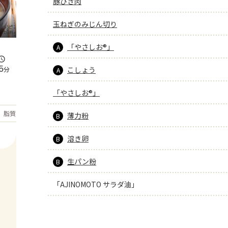
豚ひき肉
玉ねぎのみじん切り
「やさしお®」
A
5
分
こしょう
A
「やさしお®」
もっと見る
脂質
28.6
g
薄力粉
B
溶き卵
B
生パン粉
B
「AJINOMOTO サラダ油」