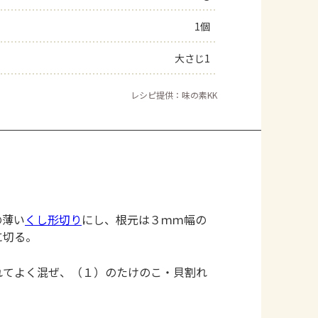
1個
大さじ1
レシピ提供：味の素KK
の薄い
くし形切り
にし、根元は３ｍｍ幅の
に切る。
れてよく混ぜ、（１）のたけのこ・貝割れ