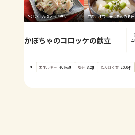
たけのこの梅マヨサラダ
豆腐、枝豆、青じそのみそ汁
かぼちゃのコロッケの献立
4
エネルギー
塩分
たんぱく質
461
3.2
20.6
kcal
g
g