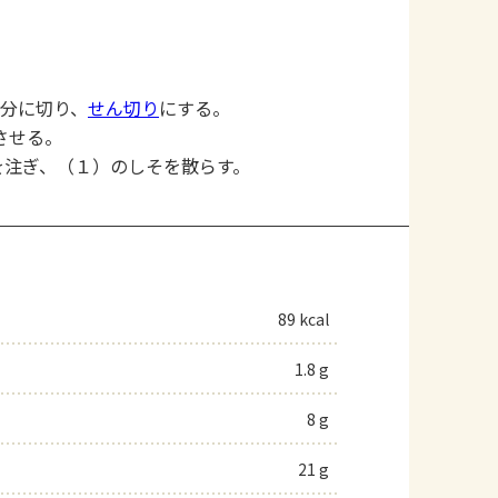
分に切り、
せん切り
にする。
させる。
を注ぎ、（１）のしそを散らす。
89 kcal
1.8 g
8 g
21 g