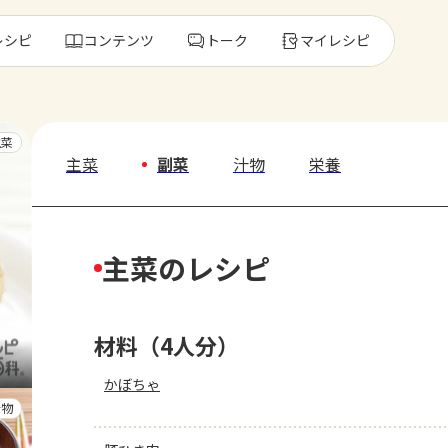
レシピ
コンテンツ
トーク
マイレシピ
レ
主菜
主菜
副菜
汁物
栄養
人気の食材・
主菜のレシピ
きゅうり
ゴーヤ
材料（4人分）
かぼちゃ
汁物