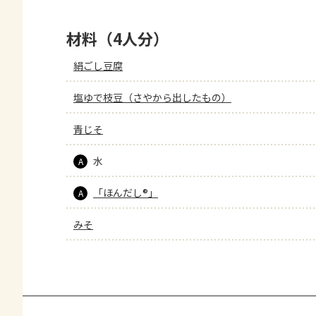
材料（4人分）
絹ごし豆腐
塩ゆで枝豆（さやから出したもの）
青じそ
水
A
「ほんだし®」
A
みそ