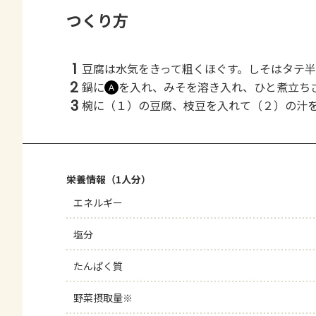
つくり方
1
豆腐は水気をきって粗くほぐす。しそはタテ半
2
鍋に
を入れ、みそを溶き入れ、ひと煮立ち
Ａ
3
椀に（１）の豆腐、枝豆を入れて（２）の汁
栄養情報（1人分）
エネルギー
塩分
たんぱく質
野菜摂取量※