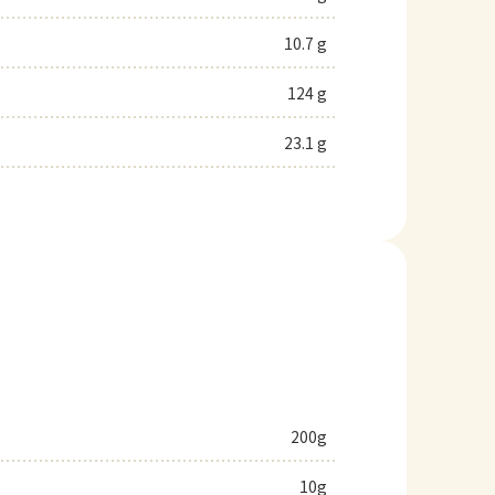
10.7 g
124 g
23.1 g
200g
10g