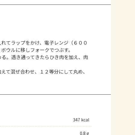
入れてラップをかけ、電子レンジ（６００
、ボウルに移しフォークでつぶす。
める。透き通ってきたらひき肉を加え、肉
加えて混ぜ合わせ、１２等分にして丸め、
。
347 kcal
0.8 g