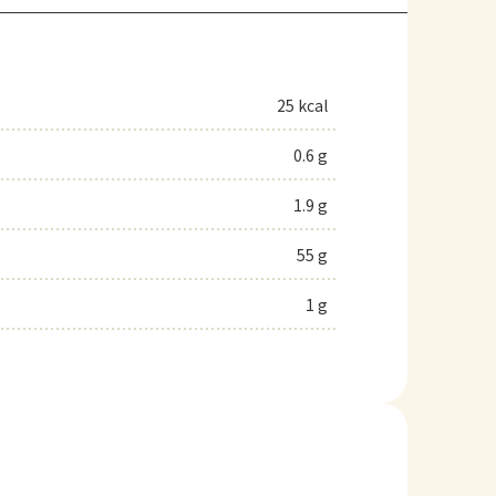
25 kcal
0.6 g
1.9 g
55 g
1 g