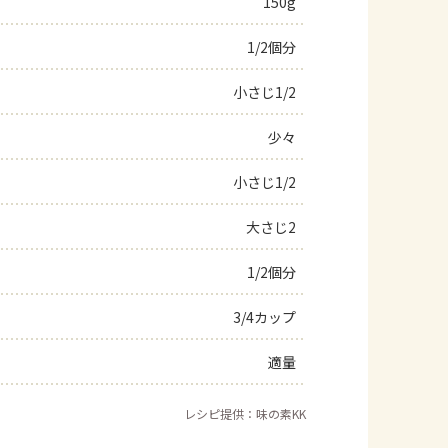
150g
よくあるお問い合わせ
1/2個分
お買い物
小さじ1/2
少々
AJINOMOTO PARK とは
小さじ1/2
大さじ2
1/2個分
3/4カップ
適量
レシピ提供：味の素KK