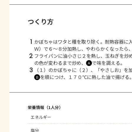
つくり方
1
かぼちゃはワタと種を取り除く。耐熱容器に
Ｗ）で６～８分加熱し、やわらかくなったら
2
フライパンに油小さじ２を熱し、玉ねぎを炒
の色が変わるまで炒め、
で味を調える。
Ａ
3
（１）のかぼちゃに（２）、「やさしお」を
を順につけ、１７０℃に熱した油で揚げる
Ｂ
栄養情報（1人分）
エネルギー
塩分