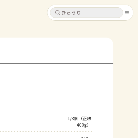
キャンセル
キャンセル
シピ
コンテンツ
ログインするとレシピを保存できます
ログイン
新規登録
レシピ
ホーム
なす
トマト
とうもろこし
ピーマン
みょうが
コンテンツ
レシピ
1/3個（正味
400g）
トーク