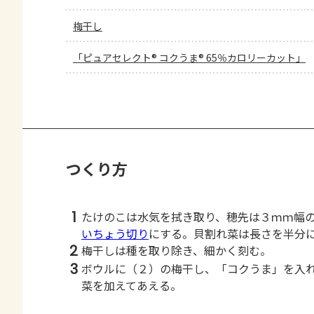
梅干し
「ピュアセレクト® コクうま® 65％カロリーカット」
つくり方
1
たけのこは水気を拭き取り、穂先は３ｍｍ幅
いちょう切り
にする。貝割れ菜は長さを半分
2
梅干しは種を取り除き、細かく刻む。
3
ボウルに（２）の梅干し、「コクうま」を入
菜を加えてあえる。