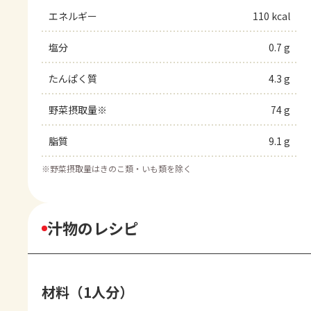
エネルギー
110 kcal
塩分
0.7 g
たんぱく質
4.3 g
野菜摂取量※
74 g
脂質
9.1 g
※
野菜摂取量はきのこ類・いも類を除く
汁物のレシピ
材料（1人分）