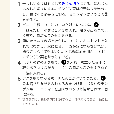
1
干ししいたけはもどして
みじん切り
にする。にんじん
はみじん切りにする。チンゲン菜は根元はタテ半分に
し、葉は４ｃｍ長さに切る。ミニトマトはようじで数
ヵ所刺す。
2
ビニール袋に（１）のしいたけ・にんじん、
、
Ａ
「ほんだし」小さじ１／２を入れ、粘りが出るまでよ
く練り、肉だんごのタネを作る。
3
鍋にたっぷりの湯を沸かし、（１）のミニトマトを入
れて湯むきし、水にとる。（皮が気にならなければ、
湯むきしなくてもよい）。同じ鍋に油を加え、（１）
のチンゲン菜をサッとゆでる。
4
（３）の鍋の湯を捨て、
を入れ、煮立ったら手に
Ｂ
軽く水をつけながら、（２）の肉だんごのタネを丸め
て鍋に入れる。
5
アクを取りながら煮、肉だんごが浮いてきたら、
Ｃ
の水溶き片栗粉を入れとろみをつける。（３）のチン
ゲン菜・ミニトマトを加えザックリと混ぜ合わせ、器
に盛る。
＊
鶏ひき肉は、豚ひき肉で代用すると、食べ応えのある一品に仕
上がります。