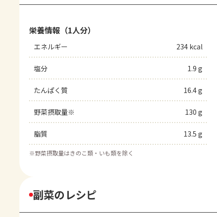
栄養情報（1人分）
エネルギー
234 kcal
塩分
1.9 g
たんぱく質
16.4 g
野菜摂取量※
130 g
脂質
13.5 g
※
野菜摂取量はきのこ類・いも類を除く
副菜のレシピ