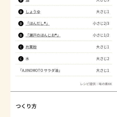
しょうゆ
大さじ1
B
「ほんだし®」
小さじ2/3
B
「瀬戸のほんじお®」
小さじ1/2
B
片栗粉
大さじ1
C
水
大さじ2
C
「AJINOMOTO サラダ油」
大さじ1
レシピ提供：味の素KK
つくり方