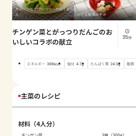
よくあるお問い合わせ
キャベツとブロッコリーのゆであ
え
みそ玉簡単みそ汁
お買い物
チンゲン菜とがっつりだんごのお
AJINOMOTO PARK とは
35
分
いしいコラボの献立
エネルギー
塩分
たんぱく質
脂質
388
4.7
24.3
kcal
g
g
主菜のレシピ
材料（4人分）
チンゲン菜
3株（300g）