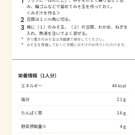
1
ラップに「ほんだし」、みそをのせて練り混ぜて包
み、輪ゴムなどで留めてみそ玉を作っておく。
＜みそ汁を作る＞
2
豆腐は１ｃｍ角に切る。
3
椀に（１）のみそ玉、（２）の豆腐、わかめ、ねぎを
入れ、熱湯を注いでよく混ぜる。
＊
作り置きのみそ玉は冷蔵庫で保存してください。
＊
みそ玉を常備しておくと手軽にみそ汁がお作りいただけます。
栄養情報（1人分）
エネルギー
44 kcal
塩分
2.1 g
たんぱく質
3.6 g
野菜摂取量※
4 g