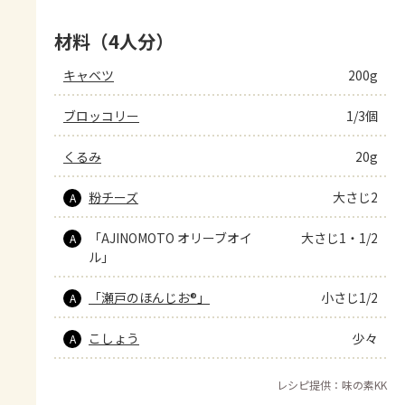
材料（4人分）
キャベツ
200g
ブロッコリー
1/3個
くるみ
20g
粉チーズ
大さじ2
A
「AJINOMOTO オリーブオイ
大さじ1・1/2
A
ル」
「瀬戸のほんじお®」
小さじ1/2
A
こしょう
少々
A
レシピ提供：味の素KK