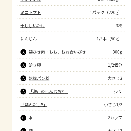
ミニトマト
1パック（220g）
干ししいたけ
3枚
にんじん
1/3本（50g）
鶏ひき肉・もも、むね合いびき
300g
A
溶き卵
1/2個分
A
乾燥パン粉
大さじ3
A
「瀬戸のほんじお®」
少々
A
「ほんだし®」
小さじ1/2
水
2カップ
B
酒
大さじ3
B