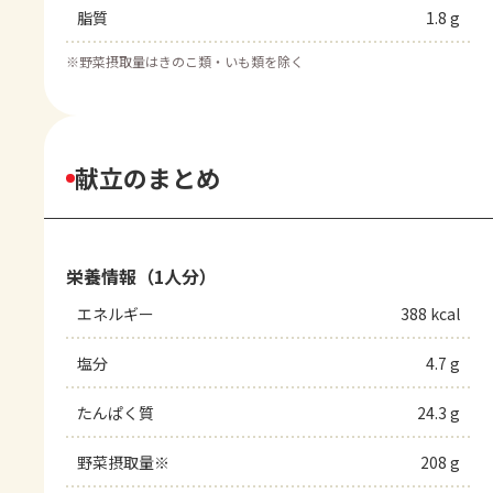
脂質
1.8 g
※
野菜摂取量はきのこ類・いも類を除く
献立のまとめ
栄養情報（1人分）
エネルギー
388 kcal
塩分
4.7 g
たんぱく質
24.3 g
野菜摂取量※
208 g