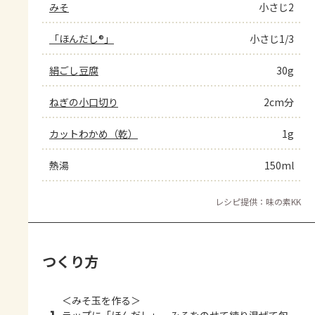
みそ
小さじ2
「ほんだし®」
小さじ1/3
絹ごし豆腐
30g
ねぎの小口切り
2cm分
カットわかめ（乾）
1g
熱湯
150ml
レシピ提供：味の素KK
つくり方
＜みそ玉を作る＞