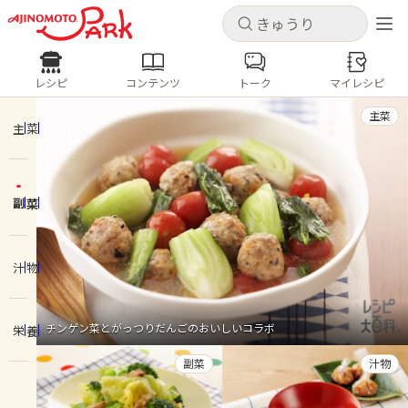
キャンセル
キャンセル
レシピ
コンテンツ
トーク
マイレシピ
レシピ
コンテンツ
ログインするとレシピを保存できます
主菜
ログイン
新規登録
主菜
人気の食材・レシピ
副菜
ホーム
きゅうり
なす
トマト
とうもろこし
ピーマン
みょうが
ゴーヤ
コンテンツ
汁物
レシピ
チンゲン菜とがっつりだんごのおいしいコラボ
栄養
トーク
副菜
汁物