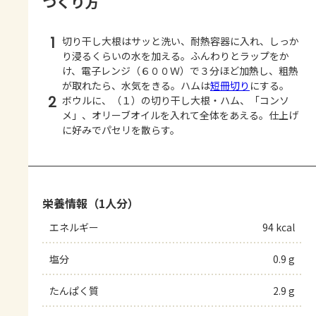
つくり方
1
切り干し大根はサッと洗い、耐熱容器に入れ、しっか
り浸るくらいの水を加える。ふんわりとラップをか
け、電子レンジ（６００Ｗ）で３分ほど加熱し、粗熱
が取れたら、水気をきる。ハムは
短冊切り
にする。
2
ボウルに、（１）の切り干し大根・ハム、「コンソ
メ」、オリーブオイルを入れて全体をあえる。仕上げ
に好みでパセリを散らす。
栄養情報（1人分）
エネルギー
94 kcal
塩分
0.9 g
たんぱく質
2.9 g