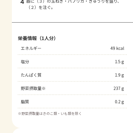
4
器に（３）の玉ねぎ・パプリカ・きゅうりを盛り、
（２）を注ぐ。
栄養情報（1人分）
エネルギー
49 kcal
塩分
1.5 g
たんぱく質
1.9 g
野菜摂取量※
237 g
脂質
0.2 g
※
野菜摂取量はきのこ類・いも類を除く