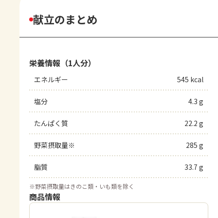
献立のまとめ
栄養情報（1人分）
エネルギー
545 kcal
塩分
4.3 g
たんぱく質
22.2 g
野菜摂取量※
285 g
脂質
33.7 g
※
野菜摂取量はきのこ類・いも類を除く
商品情報