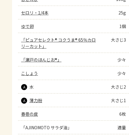
セロリ・1/4本
25g
ゆで卵
1個
「ピュアセレクト® コクうま® 65％カロ
大さじ3
リーカット」
「瀬戸のほんじお®」
少々
こしょう
少々
水
大さじ2
A
薄力粉
大さじ1
A
春巻の皮
6枚
「AJINOMOTO サラダ油」
適量