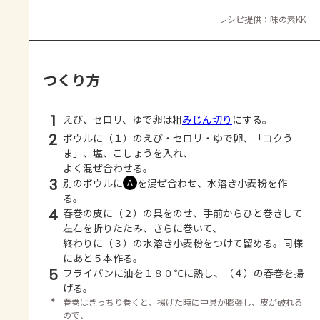
レシピ提供：味の素KK
つくり方
1
えび、セロリ、ゆで卵は粗
みじん切り
にする。
2
ボウルに（１）のえび・セロリ・ゆで卵、「コクう
ま」、塩、こしょうを入れ、
よく混ぜ合わせる。
3
別のボウルに
を混ぜ合わせ、水溶き小麦粉を作
Ａ
る。
4
春巻の皮に（２）の具をのせ、手前からひと巻きして
左右を折りたたみ、さらに巻いて、
終わりに（３）の水溶き小麦粉をつけて留める。同様
にあと５本作る。
5
フライパンに油を１８０℃に熱し、（４）の春巻を揚
げる。
＊
春巻はきっちり巻くと、揚げた時に中具が膨張し、皮が破れる
ので、