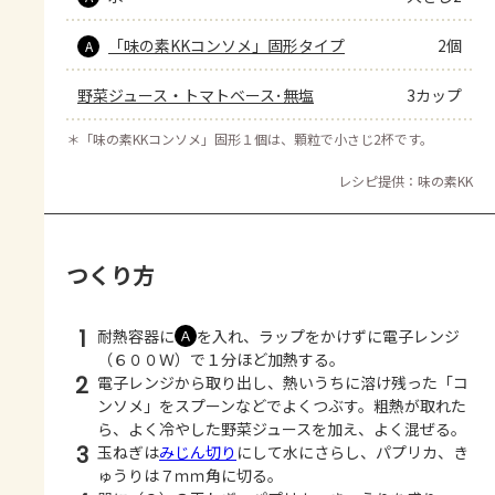
「味の素KKコンソメ」固形タイプ
2個
A
野菜ジュース・トマトベース･無塩
3カップ
＊
「味の素KKコンソメ」固形１個は、顆粒で小さじ2杯です。
レシピ提供：味の素KK
つくり方
1
耐熱容器に
を入れ、ラップをかけずに電子レンジ
Ａ
（６００Ｗ）で１分ほど加熱する。
2
電子レンジから取り出し、熱いうちに溶け残った「コ
ンソメ」をスプーンなどでよくつぶす。粗熱が取れた
ら、よく冷やした野菜ジュースを加え、よく混ぜる。
3
玉ねぎは
みじん切り
にして水にさらし、パプリカ、き
ゅうりは７ｍｍ角に切る。