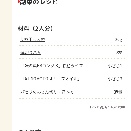
副菜のレシピ
材料（2人分）
切り干し大根
20g
薄切りハム
2枚
「味の素KKコンソメ」顆粒タイプ
小さじ1
「AJINOMOTO オリーブオイル」
小さじ2
パセリのみじん切り・好みで
適量
レシピ提供：味の素KK