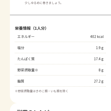
少しゆるめに巻きましょう。
栄養情報（1人分）
エネルギー
402 kcal
塩分
1.9 g
たんぱく質
17.4 g
野菜摂取量※
8 g
脂質
27.2 g
※
野菜摂取量はきのこ類・いも類を除く