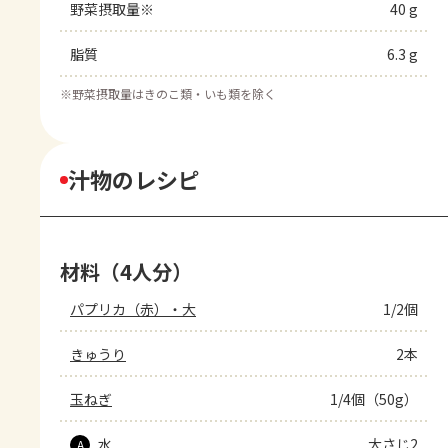
野菜摂取量※
40 g
脂質
6.3 g
※
野菜摂取量はきのこ類・いも類を除く
汁物のレシピ
材料（4人分）
パプリカ（赤）・大
1/2個
きゅうり
2本
玉ねぎ
1/4個（50g）
水
大さじ2
A