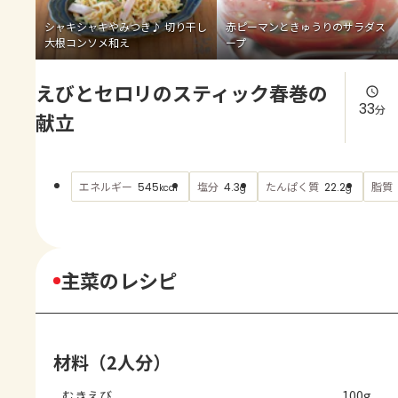
よくあるお問い合わせ
シャキシャキやみつき♪ 切り干し
赤ピーマンときゅうりのサラダス
大根コンソメ和え
ープ
お買い物
えびとセロリのスティック春巻の
AJINOMOTO PARK とは
33
分
献立
エネルギー
塩分
たんぱく質
脂質
545
4.3
22.2
kcal
g
g
主菜のレシピ
材料（2人分）
むきえび
100g