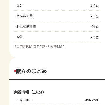
塩分
1.7 g
たんぱく質
2.1 g
野菜摂取量※
45 g
脂質
2.2 g
※
野菜摂取量はきのこ類・いも類を除く
献立のまとめ
栄養情報（1人分）
エネルギー
496 kcal