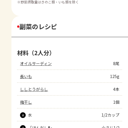
※
野菜摂取量はきのこ類・いも類を除く
副菜のレシピ
材料（2人分）
オイルサーディン
8尾
長いも
125g
ししとうがらし
4本
梅干し
1個
水
1/2カップ
A
「ほんだし®」
小さじ1/2
A