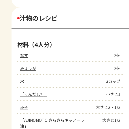
汁物のレシピ
材料（4人分）
なす
2個
みょうが
2個
水
3カップ
「ほんだし®」
小さじ1
みそ
大さじ2・1/2
「AJINOMOTO さらさらキャノーラ
大さじ1/2
油」