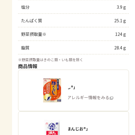
塩分
3.9 g
たんぱく質
25.1 g
野菜摂取量※
124 g
脂質
28.4 g
※
野菜摂取量はきのこ類・いも類を除く
商品情報
「ほんだし®」
商品・アレルギー情報をみる
「瀬戸のほんじお®」