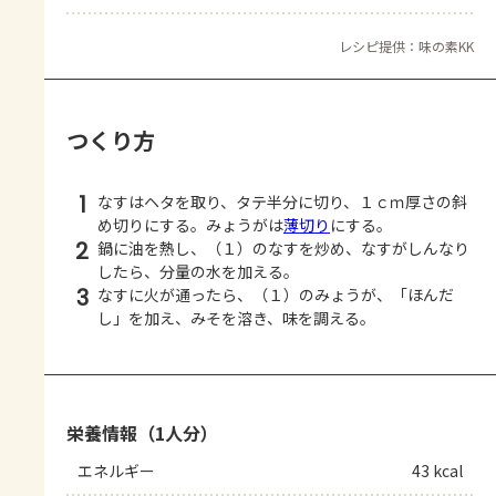
レシピ提供：味の素KK
つくり方
1
なすはヘタを取り、タテ半分に切り、１ｃｍ厚さの斜
め切りにする。みょうがは
薄切り
にする。
2
鍋に油を熱し、（１）のなすを炒め、なすがしんなり
したら、分量の水を加える。
3
なすに火が通ったら、（１）のみょうが、「ほんだ
し」を加え、みそを溶き、味を調える。
栄養情報（1人分）
エネルギー
43 kcal