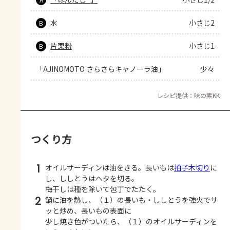
水
小さじ2
B
片栗粉
小さじ1
B
「AJINOMOTO さらさらキャノーラ油」
少々
レシピ提供：味の素KK
つくり方
1
オイルサーディンは油をきる。長いもは
拍子木切り
に
し、ししとうはヘタを切る。
梅干しは種を除いて包丁でたたく。
2
鍋に油を熱し、（１）の長いも・ししとうを強火でサ
ッと炒め、長いもの表面に
少し焼き色がついたら、（１）のオイルサーディンを