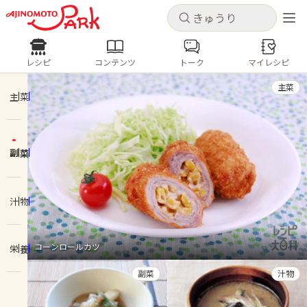
キャンセル
キャンセル
レシピ
コンテンツ
トーク
マイレシピ
レシピ
コンテンツ
ログインするとレシピを保存できます
主菜
ログイン
新規登録
主菜
人気の食材・レシピ
副菜
ホーム
きゅうり
なす
トマト
とうもろこし
ピーマン
みょうが
ゴーヤ
コンテンツ
汁物
レシピ
コーンロールカツ
栄養
トーク
副菜
汁物