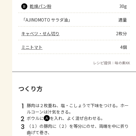
乾燥パン粉
30g
B
「AJINOMOTO サラダ油」
適量
キャベツ・せん切り
2枚分
ミニトマト
4個
レシピ提供：味の素KK
つくり方
1
豚肉は２枚重ね、塩・こしょうで下味をつける。ホー
ルコーンは汁気をきる。
2
ボウルに
を入れ、よく混ぜ合わせる。
Ａ
3
（１）の豚肉に（２）を等分にのせ、両端を中に折り
曲げて巻き、