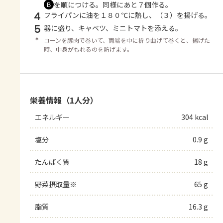
を順につける。同様にあと７個作る。
Ｂ
4
フライパンに油を１８０℃に熱し、（３）を揚げる。
5
器に盛り、キャベツ、ミニトマトを添える。
＊
コーンを豚肉で巻いて、両端を中に折り曲げて巻くと、揚げた
時、中身がもれるのを防げます。
栄養情報（1人分）
エネルギー
304 kcal
塩分
0.9 g
たんぱく質
18 g
野菜摂取量※
65 g
脂質
16.3 g