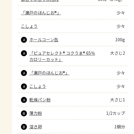
「瀬戸のほんじお®」
少々
こしょう
少々
ホールコーン缶
100g
A
「ピュアセレクト® コクうま® 65％
大さじ2
A
カロリーカット」
「瀬戸のほんじお®」
少々
A
こしょう
少々
A
乾燥パン粉
大さじ1
A
薄力粉
1/2カップ
B
溶き卵
1個分
B