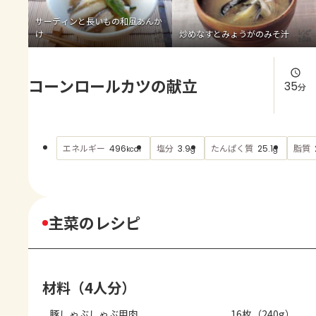
よくあるお問い合わせ
サーディンと長いもの和風あんか
け
炒めなすとみょうがのみそ汁
お買い物
コーンロールカツの献立
AJINOMOTO PARK とは
35
分
エネルギー
塩分
たんぱく質
脂質
496
3.9
25.1
kcal
g
g
主菜のレシピ
材料（4人分）
豚しゃぶしゃぶ用肉
16枚（240g）