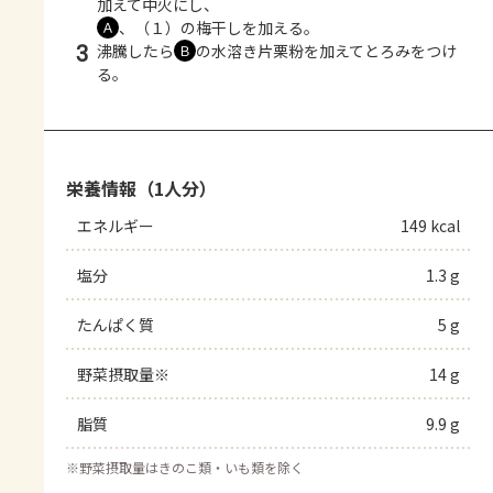
加えて中火にし、
、（１）の梅干しを加える。
Ａ
3
沸騰したら
の水溶き片栗粉を加えてとろみをつけ
Ｂ
る。
栄養情報（1人分）
エネルギー
149 kcal
塩分
1.3 g
たんぱく質
5 g
野菜摂取量※
14 g
脂質
9.9 g
※
野菜摂取量はきのこ類・いも類を除く