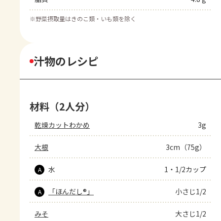
※
野菜摂取量はきのこ類・いも類を除く
汁物のレシピ
材料（2人分）
乾燥カットわかめ
3g
大根
3cm（75g）
水
1・1/2カップ
A
「ほんだし®」
小さじ1/2
A
みそ
大さじ1/2