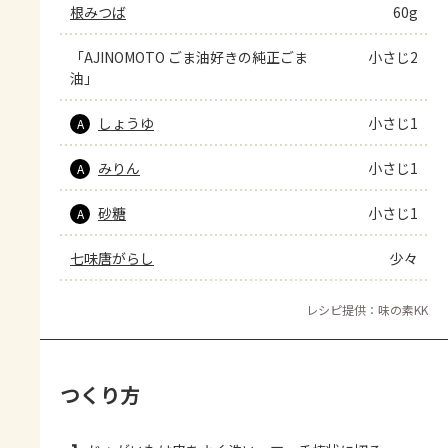
根みつば
60g
「AJINOMOTO ごま油好きの純正ごま
小さじ2
油」
しょうゆ
小さじ1
A
みりん
小さじ1
A
砂糖
小さじ1
A
七味唐がらし
少々
レシピ提供：味の素KK
つくり方