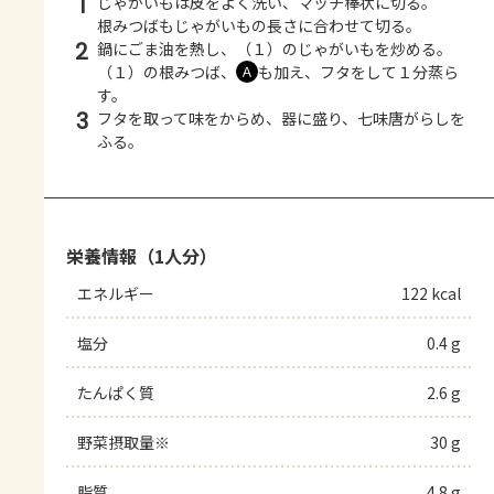
1
じゃがいもは皮をよく洗い、マッチ棒状に切る。
根みつばもじゃがいもの長さに合わせて切る。
2
鍋にごま油を熱し、（１）のじゃがいもを炒める。
（１）の根みつば、
も加え、フタをして１分蒸ら
Ａ
す。
3
フタを取って味をからめ、器に盛り、七味唐がらしを
ふる。
栄養情報（1人分）
エネルギー
122 kcal
塩分
0.4 g
たんぱく質
2.6 g
野菜摂取量※
30 g
脂質
4.8 g