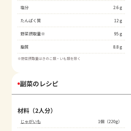
塩分
2.6 g
たんぱく質
12 g
野菜摂取量※
95 g
脂質
8.8 g
※
野菜摂取量はきのこ類・いも類を除く
副菜のレシピ
材料（2人分）
じゃがいも
1個（220g）