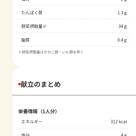
たんぱく質
1.3 g
野菜摂取量※
34 g
脂質
0.4 g
※
野菜摂取量はきのこ類・いも類を除く
献立のまとめ
栄養情報（1人分）
エネルギー
312 kcal
塩分
4 g