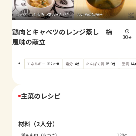
よくあるお問い合わせ
じゃがいもと根みつ葉のきんぴら
わかめの味噌汁
お買い物
鶏肉とキャベツのレンジ蒸し 梅
AJINOMOTO PARK とは
30
分
風味の献立
エネルギー
塩分
たんぱく質
脂質
312
4
15.9
14
kcal
g
g
主菜のレシピ
材料（2人分）
鶏もも肉（皮つき）
120g