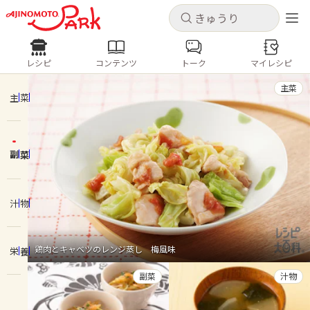
キャンセル
キャンセル
レシピ
コンテンツ
トーク
マイレシピ
レシピ
コンテンツ
ログインするとレシピを保存できます
主菜
ログイン
新規登録
主菜
人気の食材・レシピ
副菜
ホーム
きゅうり
なす
トマト
とうもろこし
ピーマン
みょうが
ゴーヤ
コンテンツ
汁物
レシピ
鶏肉とキャベツのレンジ蒸し 梅風味
栄養
トーク
副菜
汁物