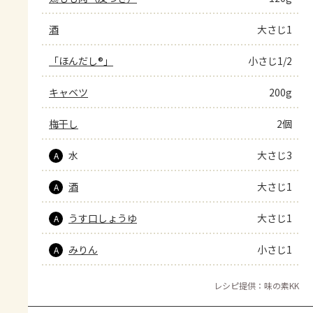
酒
大さじ1
「ほんだし®」
小さじ1/2
キャベツ
200g
梅干し
2個
水
大さじ3
A
酒
大さじ1
A
うす口しょうゆ
大さじ1
A
みりん
小さじ1
A
レシピ提供：味の素KK