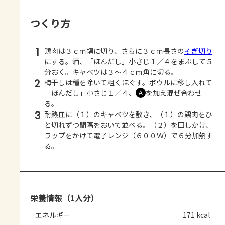
つくり方
1
鶏肉は３ｃｍ幅に切り、さらに３ｃｍ長さの
そぎ切り
にする。酒、「ほんだし」小さじ１／４をまぶして５
分おく。キャベツは３～４ｃｍ角に切る。
2
梅干しは種を除いて粗くほぐす。ボウルに移し入れて
「ほんだし」小さじ１／４、
を加え混ぜ合わせ
Ａ
る。
3
耐熱皿に（１）のキャベツを敷き、（１）の鶏肉をひ
と切れずつ間隔をおいて並べる。（２）を回しかけ、
ラップをかけて電子レンジ（６００Ｗ）で６分加熱す
る。
栄養情報（1人分）
エネルギー
171 kcal