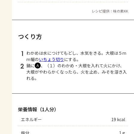
レシピ提供：味の素KK
つくり方
1
わかめは水につけてもどし、水気をきる。大根は５ｍ
ｍ幅の
いちょう切り
にする。
2
鍋に
、（１）のわかめ・大根を入れて火にかけ、
Ａ
大根がやわらかくなったら、火を止め、みそを溶き入
れる。
栄養情報（1人分）
エネルギー
19 kcal
塩分
1 g