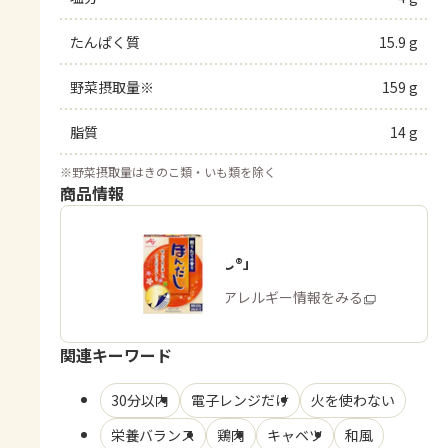
たんぱく質
15.9 g
野菜摂取量※
159 g
脂質
14 g
※
野菜摂取量はきのこ類・いも類を除く
商品情報
「ほんだし®」
商品・アレルギー情報をみる
関連キーワード
30分以内
電子レンジだけ
火を使わない
栄養バランス
鶏肉
キャベツ
和風