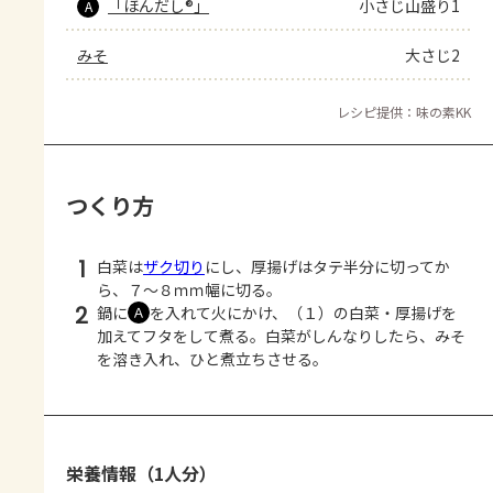
「ほんだし®」
小さじ山盛り1
A
みそ
大さじ2
レシピ提供：味の素KK
つくり方
1
白菜は
ザク切り
にし、厚揚げはタテ半分に切ってか
ら、７～８ｍｍ幅に切る。
2
鍋に
を入れて火にかけ、（１）の白菜・厚揚げを
Ａ
加えてフタをして煮る。白菜がしんなりしたら、みそ
を溶き入れ、ひと煮立ちさせる。
栄養情報（1人分）