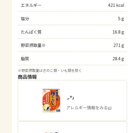
エネルギー
421 kcal
塩分
5 g
たんぱく質
16.8 g
野菜摂取量※
271 g
脂質
28.4 g
※
野菜摂取量はきのこ類・いも類を除く
商品情報
「ほんだし®」
商品・アレルギー情報をみる