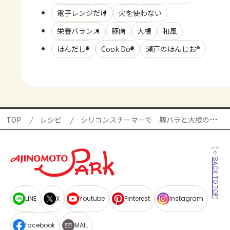
電子レンジだけ
火を使わない
栄養バランス
豚肉
大根
和風
ほんだし®
Cook Do®
瀬戸のほんじお®
TOP
レシピ
シリコンスチーマーで 豚バラと大根の梅肉蒸しの献立
BACK TO TOP
LINE
X
Youtube
Pinterest
Instagram
facebook
MAIL