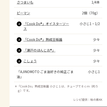
さつまいも
1/4本
ピーマン
2個（70g）
「Cook Do®」オイスターソー
小さじ1・1/2
A
ス
「Cook Do®」熟成豆板醤
少々
A
「瀬戸のほんじお®」
少々
A
こしょう
少々
A
「AJINOMOTO ごま油好きの純正ごま
小さじ1
油」
＊
「Cook Do」熟成豆板醤 小さじ１は、チューブで８ｃｍ（約５
ｇ）です。
レシピ提供：味の素KK