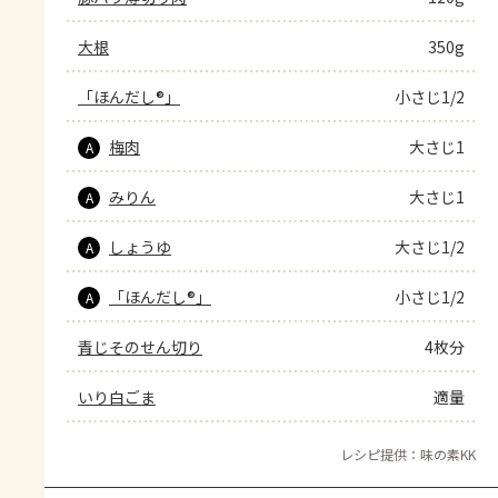
大根
350g
「ほんだし®」
小さじ1/2
梅肉
大さじ1
A
みりん
大さじ1
A
しょうゆ
大さじ1/2
A
「ほんだし®」
小さじ1/2
A
青じそのせん切り
4枚分
いり白ごま
適量
レシピ提供：味の素KK