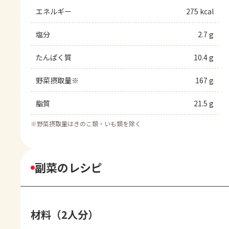
エネルギー
275 kcal
塩分
2.7 g
たんぱく質
10.4 g
野菜摂取量※
167 g
脂質
21.5 g
※
野菜摂取量はきのこ類・いも類を除く
副菜のレシピ
材料（2人分）