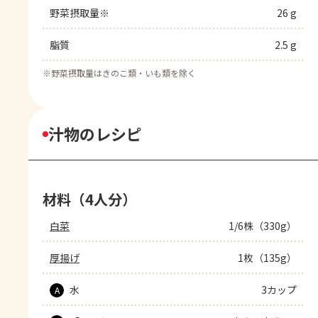
野菜摂取量※
26 g
脂質
2.5 g
※
野菜摂取量はきのこ類・いも類を除く
汁物のレシピ
材料（4人分）
白菜
1/6株（330g）
厚揚げ
1枚（135g）
水
3カップ
A