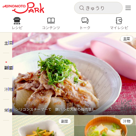
キャンセル
キャンセル
レシピ
コンテンツ
トーク
マイレシピ
レシピ
コンテンツ
ログインするとレシピを保存できます
主菜
ログイン
新規登録
主菜
人気の食材・レシピ
副菜
ホーム
きゅうり
なす
トマト
とうもろこし
ピーマン
みょうが
ゴーヤ
コンテンツ
汁物
レシピ
シリコンスチーマーで 豚バラと大根の梅肉蒸し
栄養
トーク
副菜
汁物