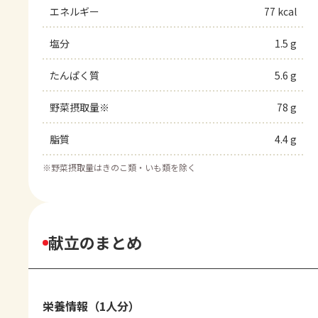
エネルギー
77 kcal
塩分
1.5 g
たんぱく質
5.6 g
野菜摂取量※
78 g
脂質
4.4 g
※
野菜摂取量はきのこ類・いも類を除く
献立のまとめ
栄養情報（1人分）