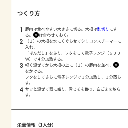
つくり方
1
豚肉は食べやすい大きさに切る。大根は
乱切り
にす
る。
は合わせておく。
Ａ
2
（１）の大根を水にくぐらせてシリコンスチーマーに
入れ、
「ほんだし」をふり、フタをして電子レンジ（６００
Ｗ）で４分加熱する。
3
軽く混ぜてから大根の上に（１）の豚肉を並べ、
Ａ
をかける。
フタをしてさらに電子レンジで３分加熱し、３分蒸ら
す。
4
サッと混ぜて器に盛り、青じそを飾り、白ごまを散ら
す。
栄養情報（1人分）