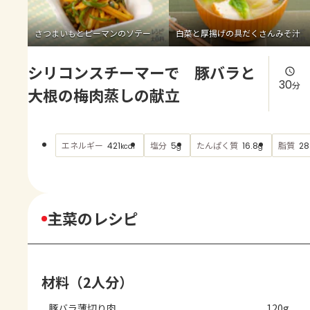
よくあるお問い合わせ
さつまいもとピーマンのソテー
白菜と厚揚げの具だくさんみそ汁
お買い物
シリコンスチーマーで 豚バラと
AJINOMOTO PARK とは
30
分
大根の梅肉蒸しの献立
エネルギー
塩分
たんぱく質
脂質
421
5
16.8
28
kcal
g
g
主菜のレシピ
材料（2人分）
豚バラ薄切り肉
120g