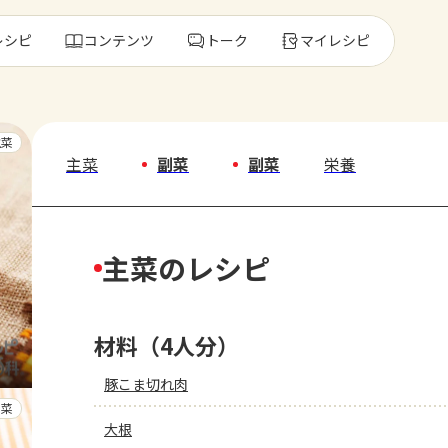
レシピ
コンテンツ
トーク
マイレシピ
レ
主菜
主菜
副菜
副菜
栄養
人気の食材・
主菜のレシピ
きゅうり
ゴーヤ
材料（4人分）
豚こま切れ肉
副菜
大根