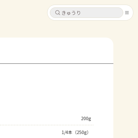
キャンセル
キャンセル
シピ
コンテンツ
ログインするとレシピを保存できます
ログイン
新規登録
レシピ
ホーム
なす
トマト
とうもろこし
ピーマン
みょうが
コンテンツ
レシピ
200g
トーク
1/4本（250g）