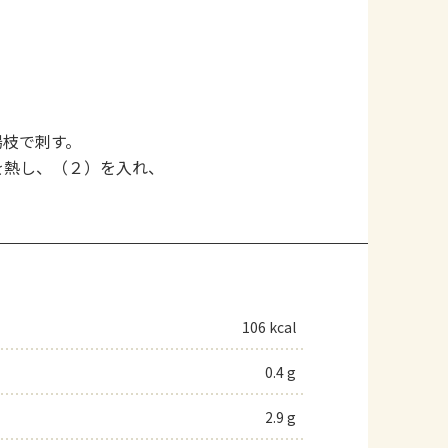
楊枝で刺す。
を熱し、（２）を入れ、
106 kcal
0.4 g
2.9 g