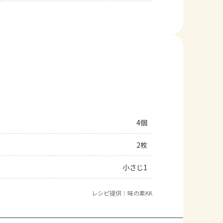
4個
2枚
小さじ1
レシピ提供：味の素KK