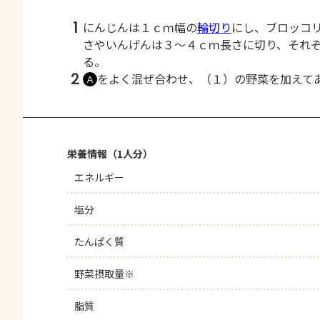
1
にんじんは１ｃｍ幅の
輪切り
にし、ブロッコ
さやいんげんは３～４ｃｍ長さに切り、それ
る。
2
をよく混ぜ合わせ、（１）の野菜を加えて
Ａ
栄養情報（1人分）
エネルギー
塩分
たんぱく質
野菜摂取量※
脂質