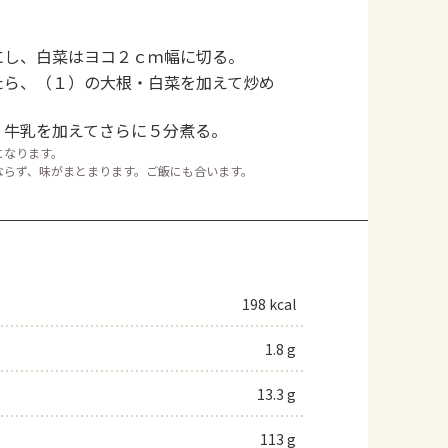
にし、白菜はヨコ２ｃｍ幅に切る。
たら、（１）の大根・白菜を加えて炒め
、牛乳を加えてさらに５分煮る。
になります。
ならず、味がまとまります。ご飯にも合います。
198 kcal
1.8 g
13.3 g
113 g