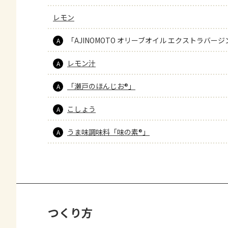
レモン
「AJINOMOTO オリーブオイル エクストラバージ
A
レモン汁
A
「瀬戸のほんじお®」
A
こしょう
A
うま味調味料「味の素®」
A
つくり方