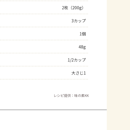
2枚（200g）
よくあるお問い合わせ
3カップ
お買い物
1個
AJINOMOTO PARK とは
48g
1/2カップ
大さじ1
レシピ提供：味の素KK