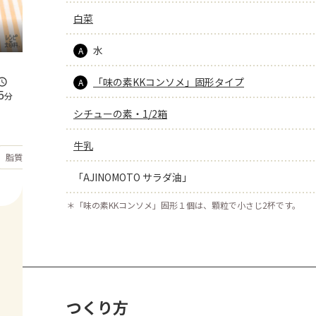
白菜
水
A
「味の素KKコンソメ」固形タイプ
A
5
分
シチューの素・1/2箱
牛乳
もっと見る
脂質
34
g
「AJINOMOTO サラダ油」
＊
「味の素KKコンソメ」固形１個は、顆粒で小さじ2杯です。
つくり方