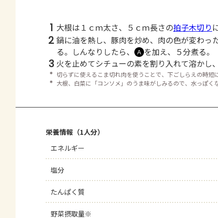
1
大根は１ｃｍ太さ、５ｃｍ長さの
拍子木切り
2
鍋に油を熱し、豚肉を炒め、肉の色が変わっ
る。しんなりしたら、
を加え、５分煮る。
Ａ
3
火を止めてシチューの素を割り入れて溶かし
＊
切らずに使えるこま切れ肉を使うことで、下ごしらえの時短
＊
大根、白菜に「コンソメ」のうま味がしみるので、水っぽく
栄養情報（1人分）
エネルギー
塩分
たんぱく質
野菜摂取量※