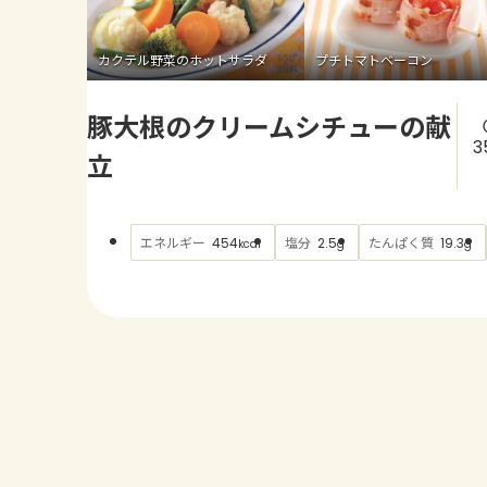
カクテル野菜のホットサラダ
プチトマトベーコン
豚大根のクリームシチューの献
3
立
エネルギー
塩分
たんぱく質
454
2.5
19.3
kcal
g
g