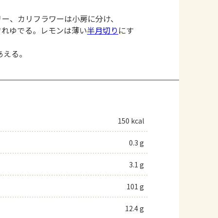
リー、カリフラワーは小房に分け、
ぞれゆでる。レモンは薄い
半月切り
にす
あえる。
150 kcal
0.3 g
3.1 g
101 g
12.4 g