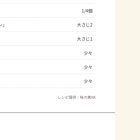
1/4個
ン」
大さじ2
大さじ1
少々
少々
少々
レシピ提供：味の素KK