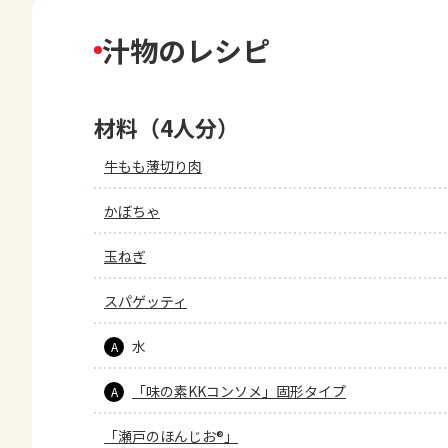
汁物のレシピ
材料（4人分）
牛もも薄切り肉
かぼちゃ
玉ねぎ
スパゲッティ
水
A
「味の素KKコンソメ」固形タイプ
A
「瀬戸のほんじお®」