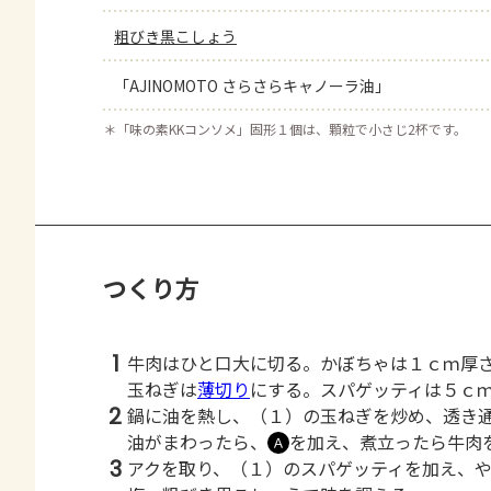
粗びき黒こしょう
「AJINOMOTO さらさらキャノーラ油」
＊
「味の素KKコンソメ」固形１個は、顆粒で小さじ2杯です。
つくり方
1
牛肉はひと口大に切る。かぼちゃは１ｃｍ厚
玉ねぎは
薄切り
にする。スパゲッティは５ｃ
2
鍋に油を熱し、（１）の玉ねぎを炒め、透き
油がまわったら、
を加え、煮立ったら牛肉
Ａ
3
アクを取り、（１）のスパゲッティを加え、