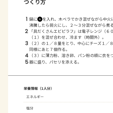
つくり方
1
鍋に
を入れ、木ベラでかき混ぜながら中火
Ａ
沸騰したら弱火にし、２～３分混ぜながら煮
2
「具だくさんエビピラフ」は電子レンジ（６
（１）を混ぜ合わせ、冷ます（時間外）。
3
（２）の１／８量をとり、中心にチーズ１／
同様にあと７個作る。
4
（３）に薄力粉、溶き卵、パン粉の順に衣を
5
器に盛り、パセリを添える。
栄養情報（1人分）
エネルギー
塩分