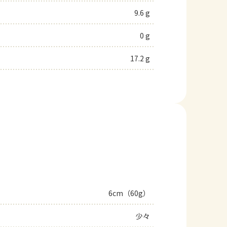
9.6 g
0 g
17.2 g
6cm（60g）
少々