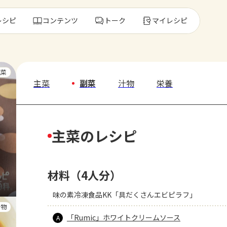
レシピ
コンテンツ
トーク
マイレシピ
レ
主菜
主菜
副菜
汁物
栄養
人気の食材・
主菜のレシピ
きゅうり
ゴーヤ
材料（4人分）
味の素冷凍食品KK「具だくさんエビピラフ」
汁物
「Rumic」ホワイトクリームソース
A