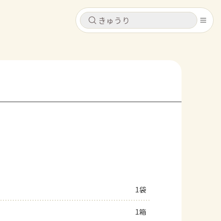
キャンセル
キャンセル
シピ
コンテンツ
ログインするとレシピを保存できます
ログイン
新規登録
レシピ
ホーム
なす
トマト
とうもろこし
ピーマン
みょうが
コンテンツ
レシピ
1袋
トーク
1箱