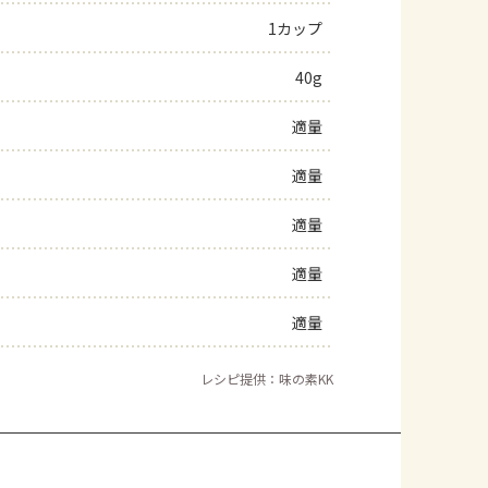
1カップ
よくあるお問い合わせ
40g
お買い物
適量
AJINOMOTO PARK とは
適量
適量
適量
適量
レシピ提供：味の素KK