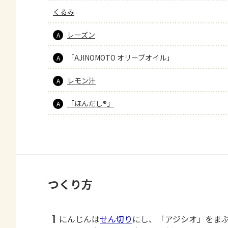
くるみ
レーズン
A
「AJINOMOTO オリーブオイル」
A
レモン汁
A
「ほんだし®」
A
つくり方
1
にんじんは
せん切り
にし、「アジシオ」をま