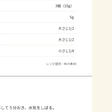
3個（10g）
5g
大さじ1/2
大さじ1/2
小さじ1/4
レシピ提供：味の素KK
ぶして５分おき、水気をしぼる。