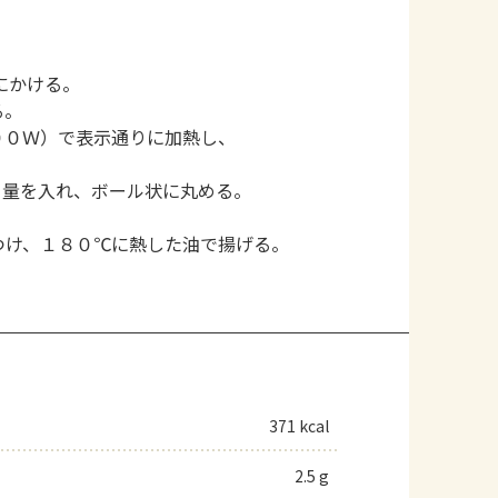
にかける。
る。
００Ｗ）で表示通りに加熱し、
８量を入れ、ボール状に丸める。
つけ、１８０℃に熱した油で揚げる。
371 kcal
2.5 g