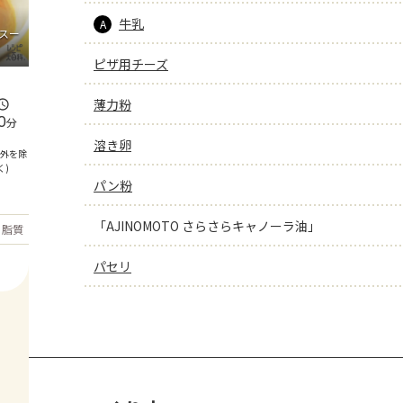
牛乳
A
スー
ピザ用チーズ
薄力粉
0
分
溶き卵
間外を除
く)
パン粉
「AJINOMOTO さらさらキャノーラ油」
もっと見る
脂質
33
g
パセリ