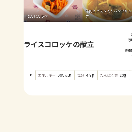
牛肉とパスタ入りパンプキン
にんじんラペ
プ
5
ライスコロッケの献立
(時
エネルギー
塩分
たんぱく質
665
4.9
20
kcal
g
g