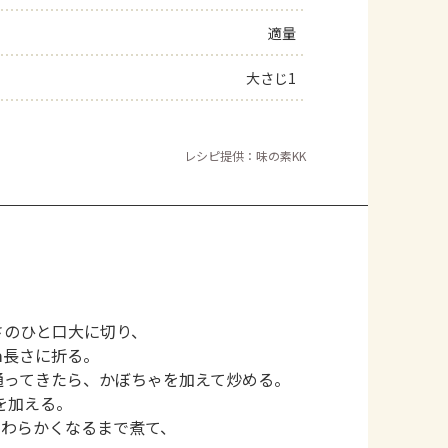
適量
大さじ1
レシピ提供：味の素KK
さのひと口大に切り、
ｍ長さに折る。
通ってきたら、かぼちゃを加えて炒める。
を加える。
やわらかくなるまで煮て、