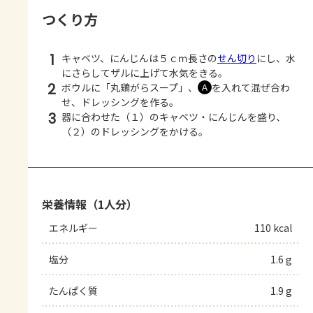
つくり方
1
キャベツ、にんじんは５ｃｍ長さの
せん切り
にし、水
にさらしてザルに上げて水気をきる。
2
ボウルに「丸鶏がらスープ」、
を入れて混ぜ合わ
Ａ
せ、ドレッシングを作る。
3
器に合わせた（１）のキャベツ・にんじんを盛り、
（２）のドレッシングをかける。
栄養情報（1人分）
エネルギー
110 kcal
塩分
1.6 g
たんぱく質
1.9 g