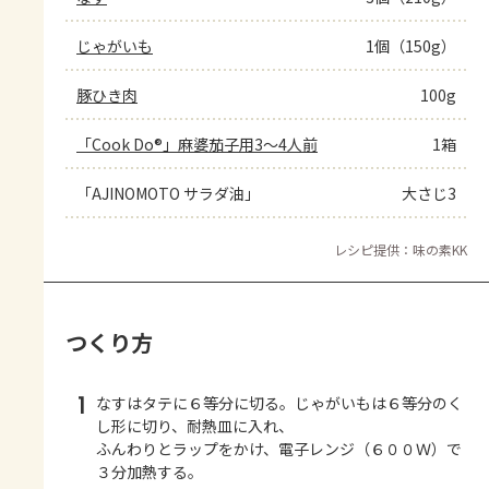
じゃがいも
1個（150g）
豚ひき肉
100g
「Cook Do®」麻婆茄子用3～4人前
1箱
「AJINOMOTO サラダ油」
大さじ3
レシピ提供：味の素KK
つくり方
1
なすはタテに６等分に切る。じゃがいもは６等分のく
し形に切り、耐熱皿に入れ、
ふんわりとラップをかけ、電子レンジ（６００Ｗ）で
３分加熱する。