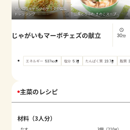
よくあるお問い合わせ
せん切りキャベツのサラダ中国風
ドレッシング
豆腐とろふわ きのこスープ
お買い物
じゃがいもマーボチェズの献立
AJINOMOTO PARK とは
30
分
エネルギー
塩分
たんぱく質
脂質
537
5.1
23.7
kcal
g
g
主菜のレシピ
材料（3人分）
なす
3個（210g）