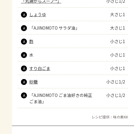
「丸鶏がらスープ™」
小さじ1/2
しょうゆ
大さじ1
A
「AJINOMOTO サラダ油」
大さじ1
A
酢
小さじ1
A
水
小さじ1
A
すり白ごま
小さじ1
A
砂糖
小さじ1/2
A
「AJINOMOTO ごま油好きの純正
小さじ1/2
A
ごま油」
レシピ提供：味の素KK