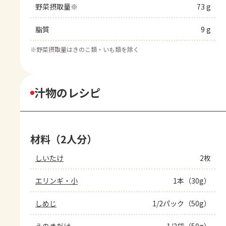
野菜摂取量※
73 g
脂質
9 g
※
野菜摂取量はきのこ類・いも類を除く
汁物のレシピ
材料（2人分）
しいたけ
2枚
エリンギ・小
1本（30g）
しめじ
1/2パック（50g）