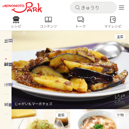
キャンセル
キャンセル
レシピ
コンテンツ
トーク
マイレシピ
レシピ
コンテンツ
ログインするとレシピを保存できます
主菜
ログイン
新規登録
主菜
人気の食材・レシピ
副菜
ホーム
きゅうり
なす
トマト
とうもろこし
ピーマン
みょうが
ゴーヤ
コンテンツ
汁物
レシピ
じゃがいもマーボチェズ
栄養
トーク
副菜
汁物