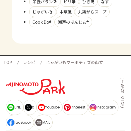
栄養バランス
ピリ辛
ひき肉
なす
じゃがいも
中華風
丸鶏がらスープ
Cook Do®
瀬戸のほんじお®
TOP
レシピ
じゃがいもマーボチェズの献立
BACK TO TOP
LINE
X
Youtube
Pinterest
Instagram
facebook
MAIL