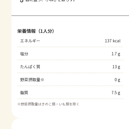
5
栄養情報（1人分）
エネルギー
137 kcal
塩分
1.7 g
たんぱく質
13 g
野菜摂取量※
0 g
脂質
7.5 g
※
野菜摂取量はきのこ類・いも類を除く