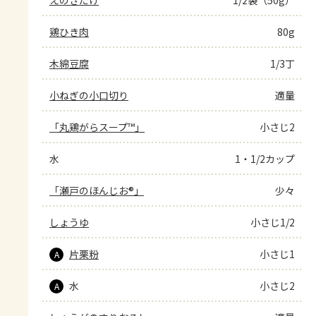
えのきだけ
1/2袋（50g）
鶏ひき肉
80g
木綿豆腐
1/3丁
小ねぎの小口切り
適量
「丸鶏がらスープ™」
小さじ2
水
1・1/2カップ
「瀬戸のほんじお®」
少々
しょうゆ
小さじ1/2
片栗粉
小さじ1
A
水
小さじ2
A