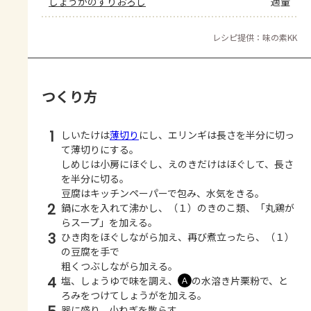
しょうがのすりおろし
適量
レシピ提供：味の素KK
つくり方
1
しいたけは
薄切り
にし、エリンギは長さを半分に切っ
て薄切りにする。
しめじは小房にほぐし、えのきだけはほぐして、長さ
を半分に切る。
豆腐はキッチンペーパーで包み、水気をきる。
2
鍋に水を入れて沸かし、（１）のきのこ類、「丸鶏が
らスープ」を加える。
3
ひき肉をほぐしながら加え、再び煮立ったら、（１）
の豆腐を手で
粗くつぶしながら加える。
4
塩、しょうゆで味を調え、
の水溶き片栗粉で、と
Ａ
ろみをつけてしょうがを加える。
器に盛り、小ねぎを散らす。