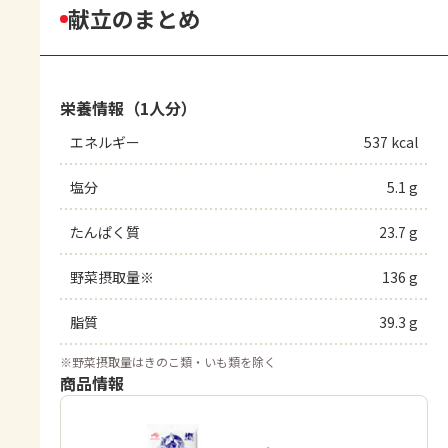
献立のまとめ
栄養情報（1人分）
エネルギー
537 kcal
塩分
5.1 g
たんぱく質
23.7 g
野菜摂取量※
136 g
脂質
39.3 g
※
野菜摂取量はきのこ類・いも類を除く
商品情報