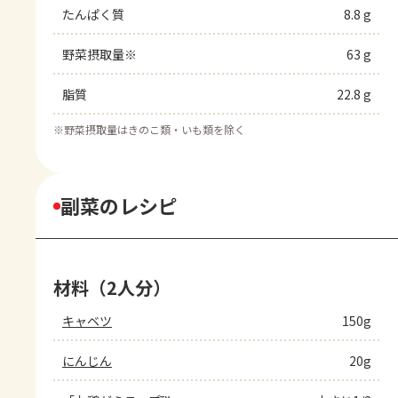
たんぱく質
8.8 g
野菜摂取量※
63 g
脂質
22.8 g
※
野菜摂取量はきのこ類・いも類を除く
副菜のレシピ
材料（2人分）
キャベツ
150g
にんじん
20g