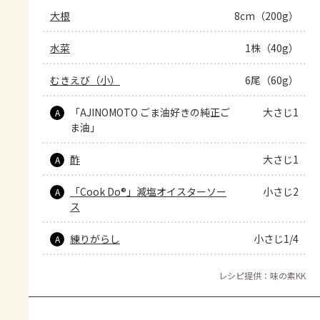
大根
8cm（200g）
水菜
1株（40g）
むきえび（小）
6尾（60g）
「AJINOMOTO ごま油好きの純正ご
大さじ1
A
ま油」
酢
大さじ1
A
「Cook Do®」減塩オイスターソー
小さじ2
A
ス
練りがらし
小さじ1/4
A
レシピ提供：味の素KK