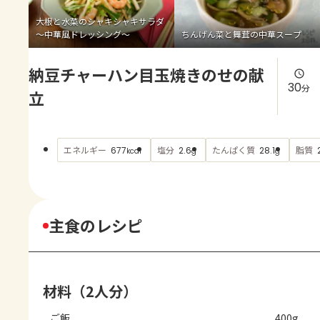
よくあるお問い合わせ
大根と水菜のシャキシャキサラダ
～中華風ドレッシング～
ちんげん菜と舞茸の中華スープ
お買い物
納豆チャーハン目玉焼きのせの献
AJINOMOTO PARK とは
30
分
立
エネルギー
塩分
たんぱく質
脂質
677
2.6
28.1
kcal
g
g
主食のレシピ
材料（2人分）
ご飯
400g