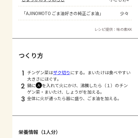
「AJINOMOTO ごま油好きの純正ごま油」
少々
レシピ提供：味の素KK
つくり方
1
チンゲン菜は
ザク切り
にする。まいたけは食べやすい
大きさにほぐす。
2
鍋に
を入れて火にかけ、沸騰したら（１）のチン
Ａ
ゲン菜・まいたけ、しょうがを加える。
3
全体に火が通ったら器に盛り、ごま油を加える。
栄養情報（1人分）