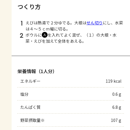
つくり方
1
えびは熱湯で２分ゆでる。大根は
せん切り
にし、水菜
は４～５ｃｍ幅に切る。
2
ボウルに
を入れてよく混ぜ、（１）の大根・水
Ａ
菜・えびを加えて全体をあえる。
栄養情報（1人分）
エネルギー
119 kcal
塩分
0.6 g
たんぱく質
6.8 g
野菜摂取量※
107 g