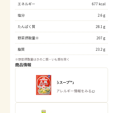
エネルギー
677 kcal
塩分
2.6 g
たんぱく質
28.1 g
野菜摂取量※
207 g
脂質
23.2 g
※
野菜摂取量はきのこ類・いも類を除く
商品情報
「丸鶏がらスープ™」
商品・アレルギー情報をみる