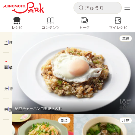
キャンセル
キャンセル
レシピ
コンテンツ
トーク
マイレシピ
レシピ
コンテンツ
ログインするとレシピを保存できます
主食
ログイン
新規登録
主食
人気の食材・レシピ
副菜
ホーム
きゅうり
なす
トマト
とうもろこし
ピーマン
みょうが
ゴーヤ
コンテンツ
汁物
レシピ
納豆チャーハン目玉焼きのせ
栄養
トーク
副菜
汁物