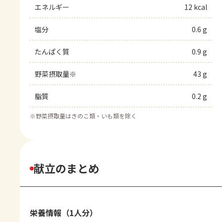
エネルギー
12 kcal
塩分
0.6 g
たんぱく質
0.9 g
野菜摂取量※
43 g
脂質
0.2 g
※
野菜摂取量はきのこ類・いも類を除く
献立のまとめ
栄養情報（1人分）