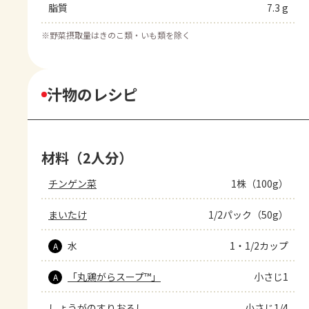
脂質
7.3 g
※
野菜摂取量はきのこ類・いも類を除く
汁物のレシピ
材料（2人分）
チンゲン菜
1株（100g）
まいたけ
1/2パック（50g）
水
1・1/2カップ
A
「丸鶏がらスープ™」
小さじ1
A
しょうがのすりおろし
小さじ1/4