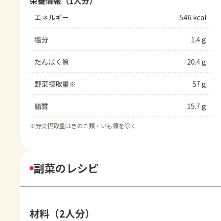
栄養情報（1人分）
エネルギー
546 kcal
塩分
1.4 g
たんぱく質
20.4 g
野菜摂取量※
57 g
脂質
15.7 g
※
野菜摂取量はきのこ類・いも類を除く
副菜のレシピ
材料（2人分）