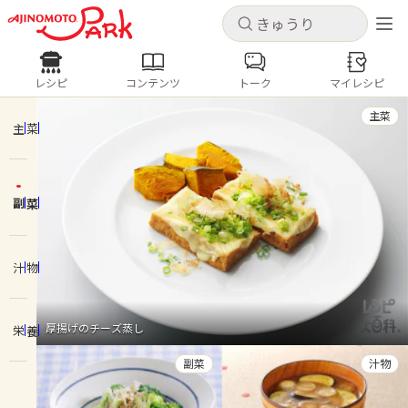
キャンセル
キャンセル
レシピ
コンテンツ
トーク
マイレシピ
レシピ
コンテンツ
ログインするとレシピを保存できます
主菜
ログイン
新規登録
主菜
人気の食材・レシピ
副菜
ホーム
きゅうり
なす
トマト
とうもろこし
ピーマン
みょうが
ゴーヤ
コンテンツ
汁物
レシピ
厚揚げのチーズ蒸し
栄養
トーク
副菜
汁物