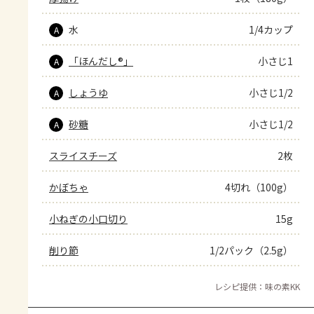
水
1/4カップ
A
「ほんだし®」
小さじ1
A
しょうゆ
小さじ1/2
A
砂糖
小さじ1/2
A
スライスチーズ
2枚
かぼちゃ
4切れ（100g）
小ねぎの小口切り
15g
削り節
1/2パック（2.5g）
レシピ提供：味の素KK