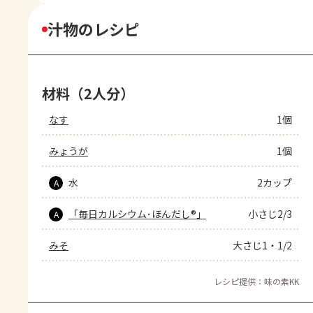
汁物のレシピ
材料（2人分）
なす
1個
みょうが
1個
水
2カップ
A
「毎日カルシウム･ほんだし®」
小さじ2/3
A
みそ
大さじ1・1/2
レシピ提供：味の素KK