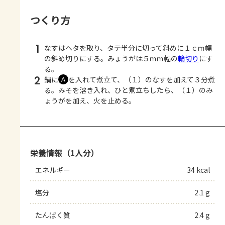
つくり方
1
なすはヘタを取り、タテ半分に切って斜めに１ｃｍ幅
の斜め切りにする。みょうがは５ｍｍ幅の
輪切り
にす
る。
2
鍋に
を入れて煮立て、（１）のなすを加えて３分煮
Ａ
る。みそを溶き入れ、ひと煮立ちしたら、（１）のみ
ょうがを加え、火を止める。
栄養情報（1人分）
エネルギー
34 kcal
塩分
2.1 g
たんぱく質
2.4 g