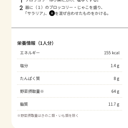
1
2
器に（１）のブロッコリー・じゃこを盛り、
｢サラリア｣、
を混ぜ合わせたものをかける。
Ａ
栄養情報（1人分）
エネルギー
155 kcal
塩分
1.4 g
たんぱく質
8 g
野菜摂取量※
64 g
脂質
11.7 g
※
野菜摂取量はきのこ類・いも類を除く