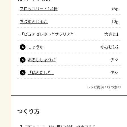
ブロッコリー・1/4株
75g
ちりめんじゃこ
10g
「ピュアセレクト® サラリア®」
大さじ1
しょうゆ
小さじ1/2
A
おろししょうが
少々
A
「ほんだし®」
少々
A
レシピ提供：味の素KK
つくり方
ブロッコリーは小房に分け、塩ゆでする。