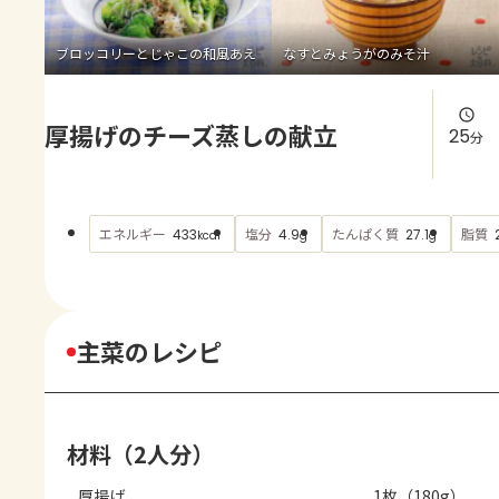
よくあるお問い合わせ
ブロッコリーとじゃこの和風あえ
なすとみょうがのみそ汁
お買い物
厚揚げのチーズ蒸しの献立
AJINOMOTO PARK とは
25
分
エネルギー
塩分
たんぱく質
脂質
433
4.9
27.1
kcal
g
g
主菜のレシピ
材料（2人分）
厚揚げ
1枚（180g）