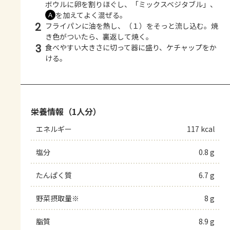
ボウルに卵を割りほぐし、「ミックスベジタブル」、
を加えてよく混ぜる。
Ａ
2
フライパンに油を熱し、（１）をそっと流し込む。焼
き色がついたら、裏返して焼く。
3
食べやすい大きさに切って器に盛り、ケチャップをか
ける。
栄養情報（1人分）
エネルギー
117 kcal
塩分
0.8 g
たんぱく質
6.7 g
野菜摂取量※
8 g
脂質
8.9 g