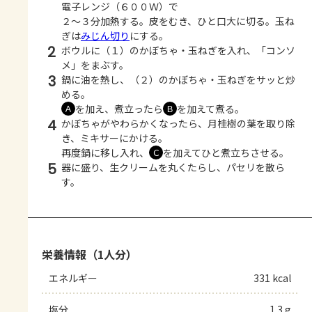
電子レンジ（６００Ｗ）で
２～３分加熱する。皮をむき、ひと口大に切る。玉ね
ぎは
みじん切り
にする。
2
ボウルに（１）のかぼちゃ・玉ねぎを入れ、「コンソ
メ」をまぶす。
3
鍋に油を熱し、（２）のかぼちゃ・玉ねぎをサッと炒
める。
を加え、煮立ったら
を加えて煮る。
Ａ
Ｂ
4
かぼちゃがやわらかくなったら、月桂樹の葉を取り除
き、ミキサーにかける。
再度鍋に移し入れ、
を加えてひと煮立ちさせる。
Ｃ
5
器に盛り、生クリームを丸くたらし、パセリを散ら
す。
栄養情報（1人分）
エネルギー
331 kcal
塩分
1.3 g