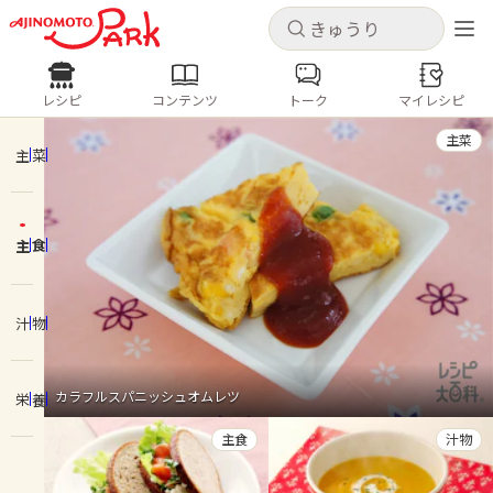
キャンセル
キャンセル
レシピ
コンテンツ
トーク
マイレシピ
レシピ
コンテンツ
ログインするとレシピを保存できます
主菜
ログイン
新規登録
主菜
人気の食材・レシピ
主食
ホーム
きゅうり
なす
トマト
とうもろこし
ピーマン
みょうが
ゴーヤ
コンテンツ
汁物
レシピ
カラフルスパニッシュオムレツ
栄養
トーク
主食
汁物