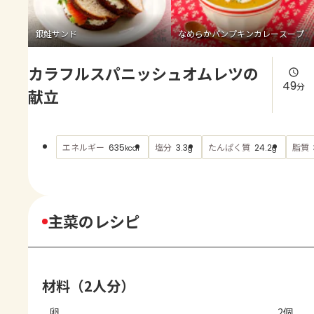
よくあるお問い合わせ
銀鮭サンド
なめらかパンプキンカレースープ
お買い物
カラフルスパニッシュオムレツの
AJINOMOTO PARK とは
49
分
献立
エネルギー
塩分
たんぱく質
脂質
635
3.3
24.2
kcal
g
g
主菜のレシピ
材料（2人分）
卵
2個