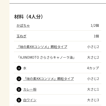
材料（4人分）
かぼちゃ
1/2個
玉ねぎ
1個
「味の素KKコンソメ」顆粒タイプ
小さじ2
「AJINOMOTO さらさらキャノーラ油」
大さじ2
水
4カップ
A
「味の素KKコンソメ」顆粒タイプ
小さじ2
A
カレー粉
大さじ1
B
白ワイン
大さじ3
B