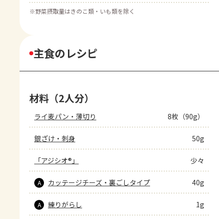
※
野菜摂取量はきのこ類・いも類を除く
主食のレシピ
材料（2人分）
ライ麦パン・薄切り
8枚（90g）
銀ざけ・刺身
50g
「アジシオ®」
少々
カッテージチーズ・裏ごしタイプ
40g
A
練りがらし
1g
A