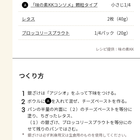
「味の素KKコンソメ」顆粒タイプ
小さじ1/4
A
レタス
2枚（40g）
ブロッコリースプラウト
1/4パック（20g）
レシピ提供：味の素KK
つくり方
1
銀ざけは「アジシオ」をふって下味をつける。
2
ボウルに
を入れて混ぜ、チーズペーストを作る。
Ａ
3
パンの半量の片面に（２）のチーズペーストを等分に
塗り、ちぎったレタス、
（１）の銀ざけ、ブロッコリースプラウトを等分にの
せて残りのパンではさむ。
＊
銀ざけは必ず刺身用又は生食用のものを使用してください。