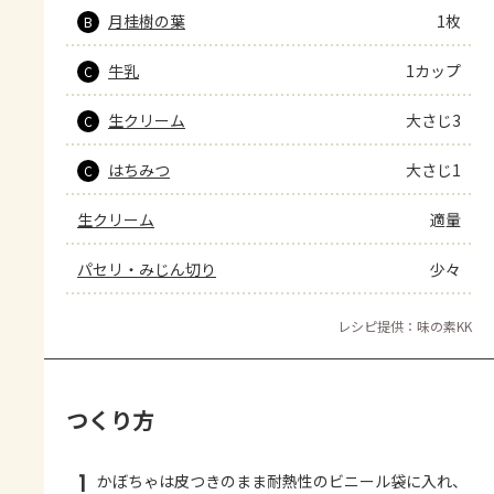
月桂樹の葉
1枚
B
牛乳
1カップ
C
生クリーム
大さじ3
C
はちみつ
大さじ1
C
生クリーム
適量
パセリ・みじん切り
少々
レシピ提供：味の素KK
つくり方
1
かぼちゃは皮つきのまま耐熱性のビニール袋に入れ、