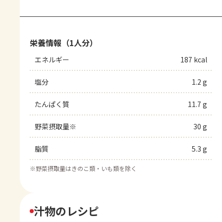
栄養情報（1人分）
エネルギー
187 kcal
塩分
1.2 g
たんぱく質
11.7 g
野菜摂取量※
30 g
脂質
5.3 g
※
野菜摂取量はきのこ類・いも類を除く
汁物のレシピ