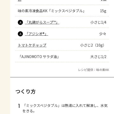
味の素冷凍食品KK「ミックスベジタブル」
15g
「丸鶏がらスープ™」
小さじ1/4
A
「アジシオ®」
少々
A
トマトケチャップ
小さじ2（10g）
「AJINOMOTO サラダ油」
大さじ1/2
レシピ提供：味の素KK
つくり方
1
「ミックスベジタブル」は熱湯に入れて解凍し、水気
をきる。