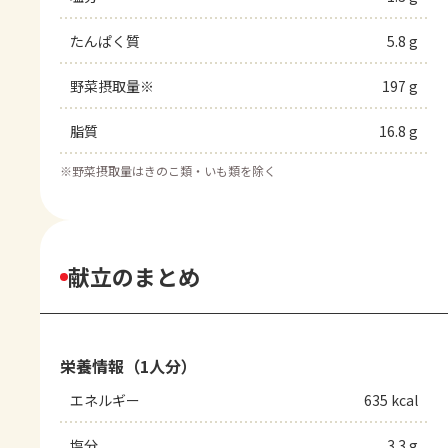
たんぱく質
5.8 g
野菜摂取量※
197 g
脂質
16.8 g
※
野菜摂取量はきのこ類・いも類を除く
献立のまとめ
栄養情報（1人分）
エネルギー
635 kcal
塩分
3.3 g