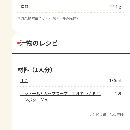
脂質
19.1 g
※
野菜摂取量はきのこ類・いも類を除く
汁物のレシピ
材料（1人分）
牛乳
130ml
「クノール® カップスープ」牛乳でつくる コ
1袋
ーンポタージュ
レシピ提供：味の素KK