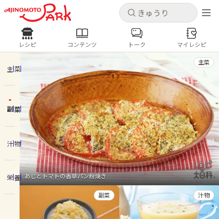
キャンセル
キャンセル
レシピ
コンテンツ
トーク
マイレシピ
レシピ
コンテンツ
ログインするとレシピを保存できます
主菜
ログイン
新規登録
主菜
人気の食材・レシピ
副菜
ホーム
きゅうり
なす
トマト
とうもろこし
ピーマン
みょうが
ゴーヤ
コンテンツ
汁物
レシピ
あじとトマトの香草パン粉焼き
栄養
トーク
副菜
汁物