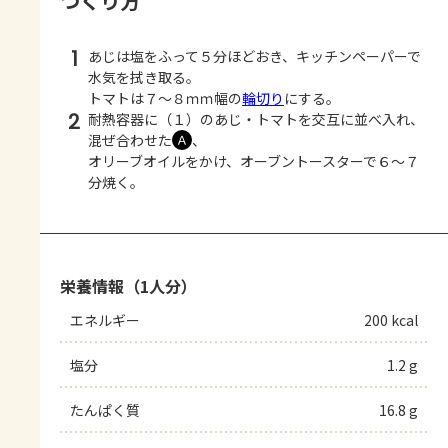
つくり方
1
あじは塩をふって５分ほどおき、キッチンペーパーで
水気を拭き取る。
トマトは７～８ｍｍ幅の
輪切り
にする。
2
耐熱容器に（１）のあじ・トマトを交互に並べ入れ、
混ぜ合わせた
、
Ａ
オリーブオイルをかけ、オーブントースターで６～７
分焼く。
栄養情報（1人分）
エネルギー
200 kcal
塩分
1.2 g
たんぱく質
16.8 g