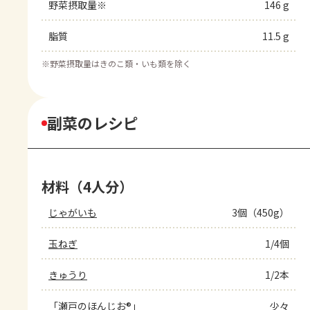
野菜摂取量※
146 g
脂質
11.5 g
※
野菜摂取量はきのこ類・いも類を除く
副菜のレシピ
材料（4人分）
じゃがいも
3個（450g）
玉ねぎ
1/4個
きゅうり
1/2本
「瀬戸のほんじお®」
少々