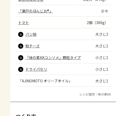
「瀬戸のほんじお®」
少々
トマト
2個（300g）
パン粉
大さじ2
A
粉チーズ
大さじ1
A
「味の素KKコンソメ」顆粒タイプ
小さじ1
A
ドライパセリ
小さじ1
A
「AJINOMOTO オリーブオイル」
大さじ1
レシピ提供：味の素KK