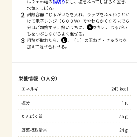
は２ｍｍ幅の
輪切り
にし、塩をふってしばらく置き、
水気をしぼる。
2
耐熱容器にじゃがいもを入れ、ラップをふんわりとか
けて電子レンジ（６００Ｗ）でやわらかくなるまで６
分ほど加熱する。熱いうちに、
を加え、じゃがい
Ａ
もをつぶしながらよく混ぜる。
3
粗熱が取れたら、
、（１）の玉ねぎ・きゅうりを
Ｂ
加えて混ぜ合わせる。
栄養情報（1人分）
エネルギー
243 kcal
塩分
1 g
たんぱく質
2.5 g
野菜摂取量※
24 g