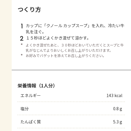
つくり方
1
カップに「クノール カップスープ」を入れ、冷たい牛
乳を注ぐ。
2
１５秒ほどよくかき混ぜて溶かす。
＊
よくかき混ぜたあと、３０秒ほどおいていただくとスープと牛
乳がなじんでよりおいしくお召し上がりいただけます。
＊
お好みでバゲットを添えてお召し上がりください。
栄養情報（1人分）
エネルギー
143 kcal
塩分
0.8 g
たんぱく質
5.3 g