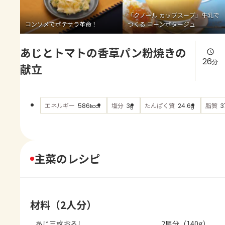
よくあるお問い合わせ
「クノール カップスープ」牛乳で
コンソメでポテサラ革命！
つくる コーンポタージュ
お買い物
あじとトマトの香草パン粉焼きの
AJINOMOTO PARK とは
26
分
献立
エネルギー
塩分
たんぱく質
脂質
586
3
24.6
3
kcal
g
g
主菜のレシピ
材料（2人分）
あじ三枚おろし
2尾分（140g）