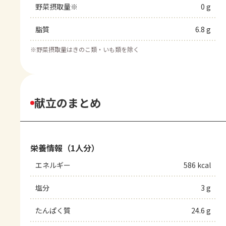
野菜摂取量※
0 g
脂質
6.8 g
※
野菜摂取量はきのこ類・いも類を除く
献立のまとめ
栄養情報（1人分）
エネルギー
586 kcal
塩分
3 g
たんぱく質
24.6 g