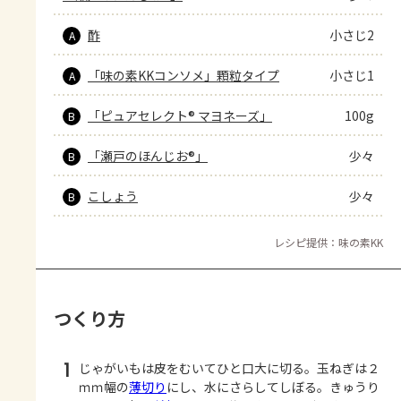
酢
小さじ2
A
「味の素KKコンソメ」顆粒タイプ
小さじ1
A
「ピュアセレクト® マヨネーズ」
100g
B
「瀬戸のほんじお®」
少々
B
こしょう
少々
B
レシピ提供：味の素KK
つくり方
1
じゃがいもは皮をむいてひと口大に切る。玉ねぎは２
ｍｍ幅の
薄切り
にし、水にさらしてしぼる。きゅうり