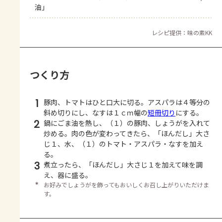
油」
レシピ提供：味の素KK
つくり方
1
豚肉、トマトはひと口大に切る。アスパラは４等分の
斜め切りにし、なすは１ｃｍ幅の
短冊切り
にする。
2
鍋にごま油を熱し、（１）の豚肉、しょうがを入れて
炒める。肉の色が変わってきたら、「ほんだし」大さ
じ１、水、（１）のトマト・アスパラ・なすを加え
る。
3
煮立ったら、「ほんだし」大さじ１を加えて味を調
え、器に盛る。
＊
お好みでしょうがを飾ってもおいしくお召し上がりいただけま
す。