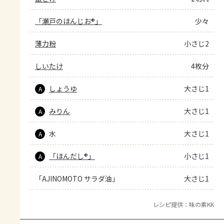
「瀬戸のほんじお®」
少々
薄力粉
小さじ2
しいたけ
4枚分
しょうゆ
大さじ1
A
みりん
大さじ1
A
水
大さじ1
A
「ほんだし®」
小さじ1
A
「AJINOMOTO サラダ油」
大さじ1
レシピ提供：味の素KK