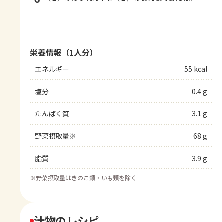
栄養情報（1人分）
エネルギー
55 kcal
塩分
0.4 g
たんぱく質
3.1 g
野菜摂取量※
68 g
脂質
3.9 g
※
野菜摂取量はきのこ類・いも類を除く
汁物のレシピ