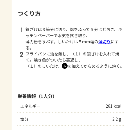
つくり方
1
銀ざけは３等分に切り、塩をふって５分ほどおき、キ
ッチンペーパーで水気を拭き取り、
薄力粉をまぶす。しいたけは５ｍｍ幅の
薄切り
にす
る。
2
フライパンに油を熱し、（１）の銀ざけを入れて焼
く。焼き色がついたら裏返し、
（１）のしいたけ、
を加えてからめるように焼く。
Ａ
栄養情報（1人分）
エネルギー
261 kcal
塩分
2.2 g