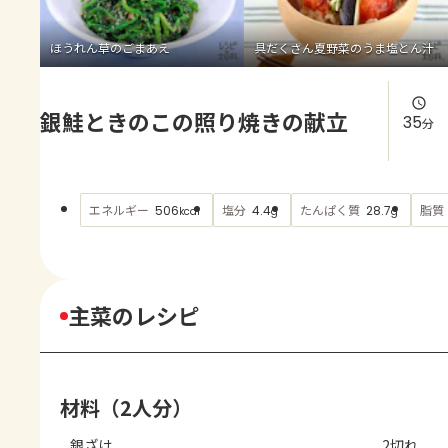
よくあるお問い合わせ
ほうれん草のごまあえ
具だくさん夏野菜のうま塩とん汁
お買い物
銀鮭ときのこの照り焼きの献立
AJINOMOTO PARK とは
35
分
エネルギー
塩分
たんぱく質
脂質
506
4.4
28.7
kcal
g
g
主菜のレシピ
材料（2人分）
銀ざけ
2切れ