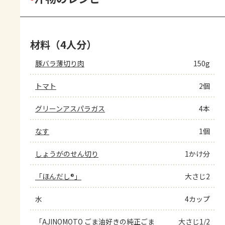
材料（4人分）
豚バラ薄切り肉
150g
トマト
2個
グリーンアスパラガス
4本
なす
1個
しょうがのせん切り
1かけ分
「ほんだし®」
大さじ2
水
4カップ
「AJINOMOTO ごま油好きの純正ごま
大さじ1/2