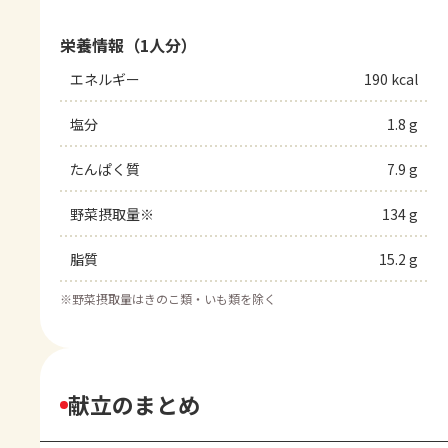
栄養情報（1人分）
エネルギー
190 kcal
塩分
1.8 g
たんぱく質
7.9 g
野菜摂取量※
134 g
脂質
15.2 g
※
野菜摂取量はきのこ類・いも類を除く
献立のまとめ