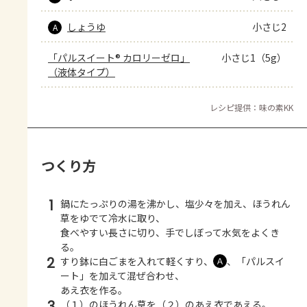
しょうゆ
小さじ2
A
「パルスイート® カロリーゼロ」
小さじ1（5g）
（液体タイプ）
レシピ提供：味の素KK
つくり方
1
鍋にたっぷりの湯を沸かし、塩少々を加え、ほうれん
草をゆでて冷水に取り、
食べやすい長さに切り、手でしぼって水気をよくき
る。
2
すり鉢に白ごまを入れて軽くすり、
、「パルスイ
Ａ
ート」を加えて混ぜ合わせ、
あえ衣を作る。
3
（１）のほうれん草を（２）のあえ衣であえる。