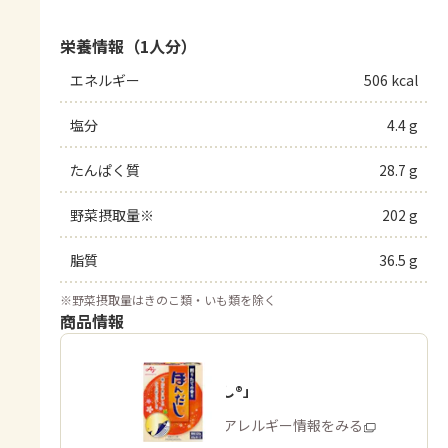
栄養情報（1人分）
エネルギー
506 kcal
塩分
4.4 g
たんぱく質
28.7 g
野菜摂取量※
202 g
脂質
36.5 g
※
野菜摂取量はきのこ類・いも類を除く
商品情報
「ほんだし®」
商品・アレルギー情報をみる