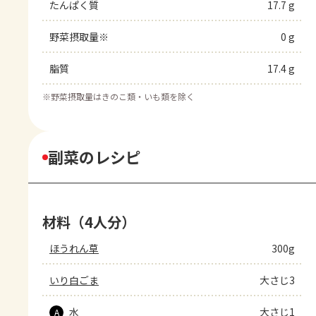
たんぱく質
17.7 g
野菜摂取量※
0 g
脂質
17.4 g
※
野菜摂取量はきのこ類・いも類を除く
副菜のレシピ
材料（4人分）
ほうれん草
300g
いり白ごま
大さじ3
水
大さじ1
A