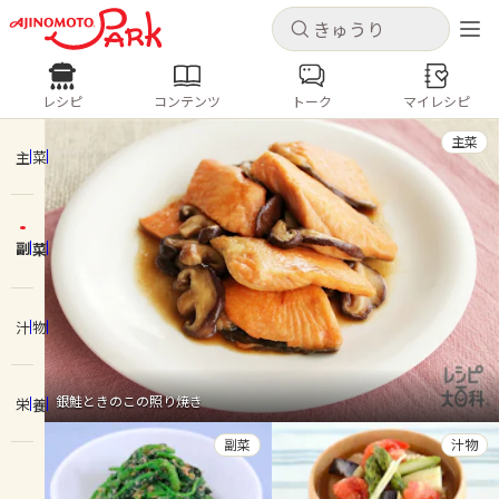
キャンセル
キャンセル
レシピ
コンテンツ
トーク
マイレシピ
レシピ
コンテンツ
ログインするとレシピを保存できます
主菜
ログイン
新規登録
主菜
人気の食材・レシピ
副菜
ホーム
きゅうり
なす
トマト
とうもろこし
ピーマン
みょうが
ゴーヤ
コンテンツ
汁物
レシピ
銀鮭ときのこの照り焼き
栄養
トーク
副菜
汁物