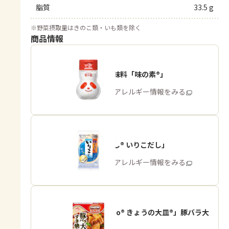
脂質
33.5 g
※
野菜摂取量はきのこ類・いも類を除く
商品情報
うま味調味料「味の素®」
商品・アレルギー情報をみる
「ほんだし® いりこだし」
商品・アレルギー情報をみる
「Cook Do® きょうの大皿®」豚バラ大
根用