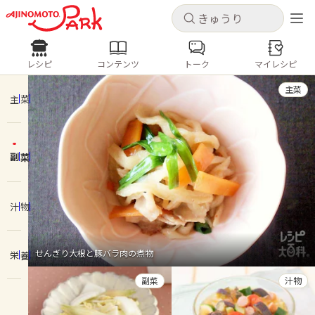
キャンセル
キャンセル
レシピ
コンテンツ
トーク
マイレシピ
レシピ
コンテンツ
ログインするとレシピを保存できます
主菜
ログイン
新規登録
主菜
人気の食材・レシピ
副菜
ホーム
きゅうり
なす
トマト
とうもろこし
ピーマン
みょうが
ゴーヤ
コンテンツ
汁物
レシピ
せんぎり大根と豚バラ肉の煮物
栄養
トーク
副菜
汁物