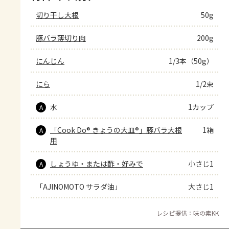
切り干し大根
50g
豚バラ薄切り肉
200g
にんじん
1/3本（50g）
にら
1/2束
水
1カップ
A
「Cook Do® きょうの大皿®」豚バラ大根
1箱
A
用
しょうゆ・または酢・好みで
小さじ1
A
「AJINOMOTO サラダ油」
大さじ1
レシピ提供：味の素KK