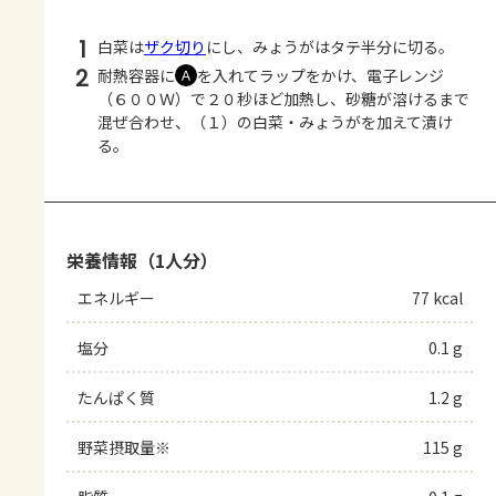
1
白菜は
ザク切り
にし、みょうがはタテ半分に切る。
2
耐熱容器に
を入れてラップをかけ、電子レンジ
Ａ
（６００Ｗ）で２０秒ほど加熱し、砂糖が溶けるまで
混ぜ合わせ、（１）の白菜・みょうがを加えて漬け
る。
栄養情報（1人分）
エネルギー
77 kcal
塩分
0.1 g
たんぱく質
1.2 g
野菜摂取量※
115 g