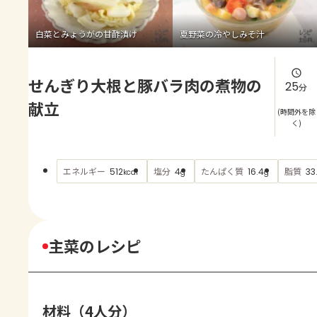
よくあるお問い合わせ
白菜とみょうがの甘酢漬け
夏野菜の冷やしみそ汁
お買い物
せんぎり大根と豚バラ肉の煮物の
AJINOMOTO PARK とは
25
分
献立
(時間外を除
く)
エネルギー
塩分
たんぱく質
脂質
512
4
16.4
33
kcal
g
g
主菜のレシピ
材料（4人分）