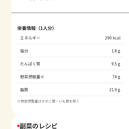
栄養情報（1人分）
エネルギー
290 kcal
塩分
1.8 g
たんぱく質
9.5 g
野菜摂取量※
74 g
脂質
21.9 g
※
野菜摂取量はきのこ類・いも類を除く
副菜のレシピ