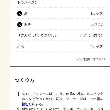
トラバージン」
湯
1カップ
A
みそ
大さじ2
A
「ほんだし® いりこだし」
小さじ山盛り1
氷水
2カップ
レシピ提供：味の素KK
つくり方
1
なす、ズッキーニは１．５ｃｍ角に切る。ミニトマト
はヘタを取って半分に切り、ソーセージは１ｃｍ幅の
輪切り
にする。
2
耐熱容器に（１）のなす・ズッキーニ・ソーセージを