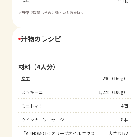
脂質
0.1 g
※
野菜摂取量はきのこ類・いも類を除く
汁物のレシピ
材料（4人分）
なす
2個（160g）
ズッキーニ
1/2本（100g）
ミニトマト
4個
ウインナーソーセージ
8本
「AJINOMOTO オリーブオイル エクス
大さじ1/2