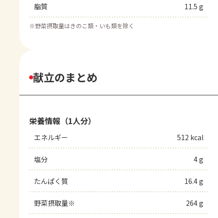
脂質
11.5 g
※
野菜摂取量はきのこ類・いも類を除く
献立のまとめ
栄養情報（1人分）
エネルギー
512 kcal
塩分
4 g
たんぱく質
16.4 g
野菜摂取量※
264 g