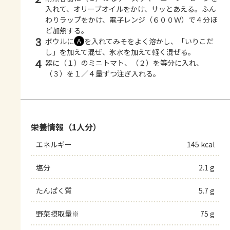
入れて、オリーブオイルをかけ、サッとあえる。ふん
わりラップをかけ、電子レンジ（６００Ｗ）で４分ほ
ど加熱する。
3
ボウルに
を入れてみそをよく溶かし、「いりこだ
Ａ
し」を加えて混ぜ、氷水を加えて軽く混ぜる。
4
器に（１）のミニトマト、（２）を等分に入れ、
（３）を１／４量ずつ注ぎ入れる。
栄養情報（1人分）
エネルギー
145 kcal
塩分
2.1 g
たんぱく質
5.7 g
野菜摂取量※
75 g