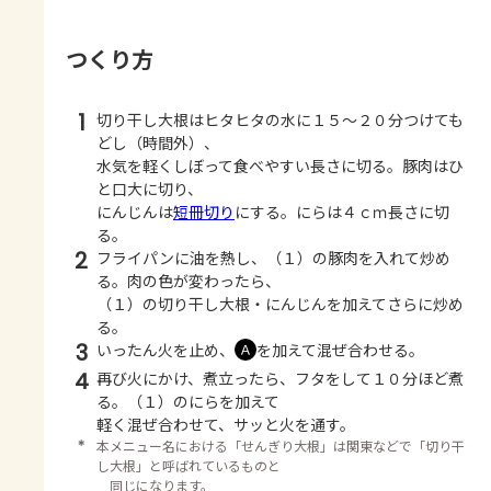
つくり方
1
切り干し大根はヒタヒタの水に１５～２０分つけても
どし（時間外）、
水気を軽くしぼって食べやすい長さに切る。豚肉はひ
と口大に切り、
にんじんは
短冊切り
にする。にらは４ｃｍ長さに切
る。
2
フライパンに油を熱し、（１）の豚肉を入れて炒め
る。肉の色が変わったら、
（１）の切り干し大根・にんじんを加えてさらに炒め
る。
3
いったん火を止め、
を加えて混ぜ合わせる。
Ａ
4
再び火にかけ、煮立ったら、フタをして１０分ほど煮
る。（１）のにらを加えて
軽く混ぜ合わせて、サッと火を通す。
＊
本メニュー名における「せんぎり大根」は関東などで「切り干
し大根」と呼ばれているものと
同じになります。