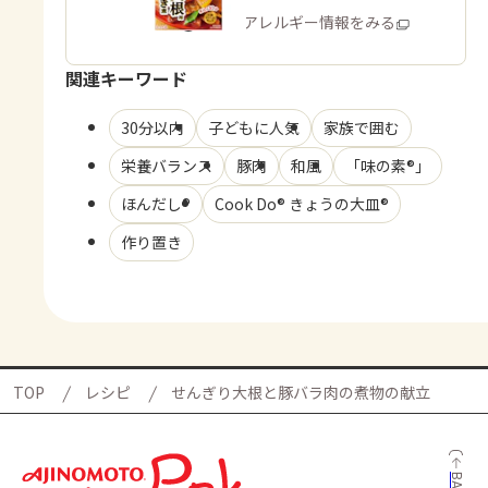
商品・アレルギー情報をみる
関連キーワード
30分以内
子どもに人気
家族で囲む
栄養バランス
豚肉
和風
「味の素®」
ほんだし®
Cook Do® きょうの大皿®
作り置き
TOP
レシピ
せんぎり大根と豚バラ肉の煮物の献立