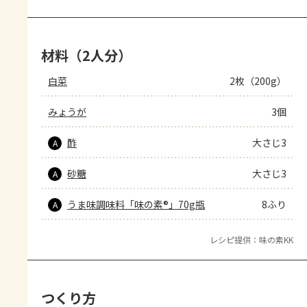
材料（2人分）
白菜
2枚（200g）
みょうが
3個
酢
大さじ3
A
砂糖
大さじ3
A
うま味調味料「味の素®」70g瓶
8ふり
A
レシピ提供：味の素KK
つくり方